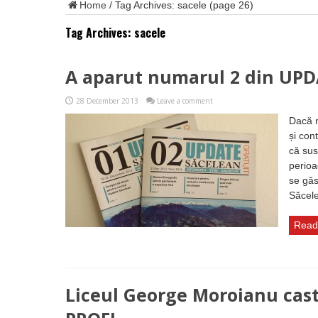
Home
/
Tag Archives: sacele
(page 26)
Tag Archives:
sacele
A aparut numarul 2 din UPD
28 December 2013
Leave a comment
Dacă n
și con
că sus
perioa
se găs
Săcele,
Read
Liceul George Moroianu cast