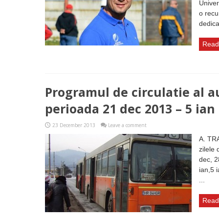
Univer
o recu
dedicaț
Read
Programul de circulatie al a
perioada 21 dec 2013 – 5 ian
23 December 2013
Leave a comment
A. TR
zilele
dec, 2
ian,5 
...
Read