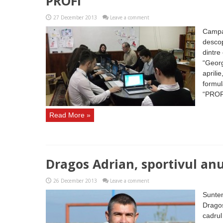
PROFI
27 December 2013
Leave a comment
Campa
descop
dintre
“Georg
aprili
formul
“PROFI
Read More »
Dragos Adrian, sportivul anu
26 December 2013
Leave a comment
Suntem
Dragoș
cadrul