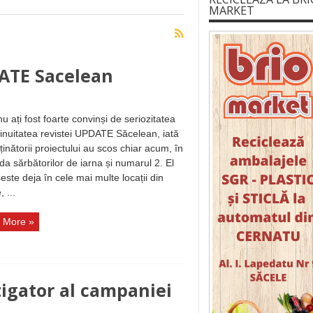
MARKET
ATE Sacelean
u ați fost foarte convinși de seriozitatea
tinuitatea revistei UPDATE Săcelean, iată
ținătorii proiectului au scos chiar acum, în
da sărbătorilor de iarna și numarul 2. El
este deja în cele mai multe locații din
 ...
 More »
igator al campaniei