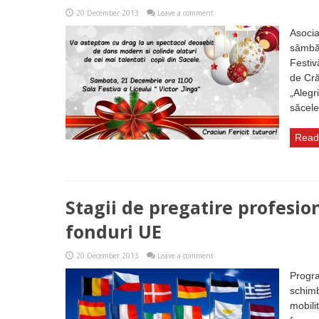
20 December 2013
Leave a comment
Asocia
sâmbăt
Festiv
de Cră
„Alegr
săcele
Read
Stagii de pregatire profesio
fonduri UE
20 December 2013
Leave a comment
Progr
schimb
mobili