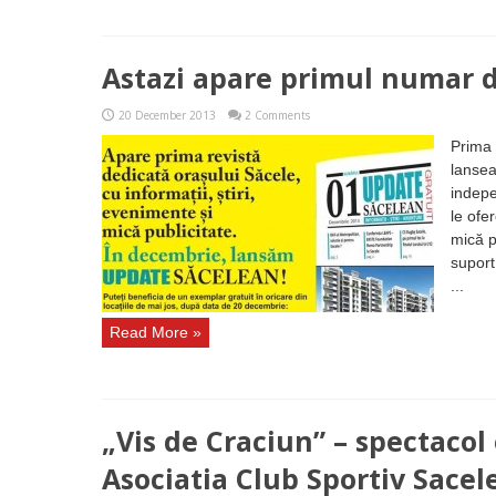
Astazi apare primul numar 
20 December 2013
2 Comments
Prima 
lansea
indep
le ofer
mică p
suport
...
Read More »
„Vis de Craciun” – spectacol
Asociatia Club Sportiv Sacel