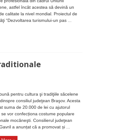
e profesională din cadrul Uniunii
ne, astfel încât acestea să devină un
de calitate la nivel mondial. Proiectul de
tăţi “Dezvoltarea turismului-un pas ...
aditionale
bună pentru cultura şi tradiţiile săcelene
 dinspre consiliul judeţean Braşov. Acesta
at suma de 20.000 de lei cu ajutorul
 se vor confecționa costume populare
ionale mocăneşti. Consilierul judeţean
Gavril a anunțat că a promovat și ...