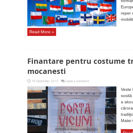
formar
Europe
reper 
mobili
Read More »
Finantare pentru costume tr
mocanesti
19 December 2013
Leave a comment
Veste 
sosită
a aloc
cărora
tradiţ
Matei 