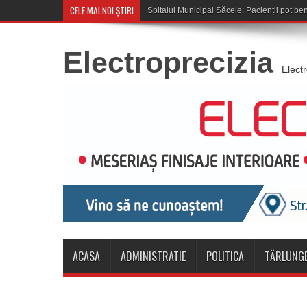
CELE MAI NOI ȘTIRI
Cupa României: CSM Săcele în
Electroprecizia
Elect
ACASA
ADMINISTRATIE
POLITICA
TĂRLUNGE