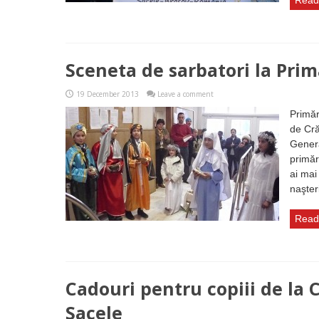
Read
Sceneta de sarbatori la Prim
19 December 2013
Leave a comment
Primăr
de Cră
Genera
primăr
ai mai
naşter
Read
Cadouri pentru copiii de la 
Sacele