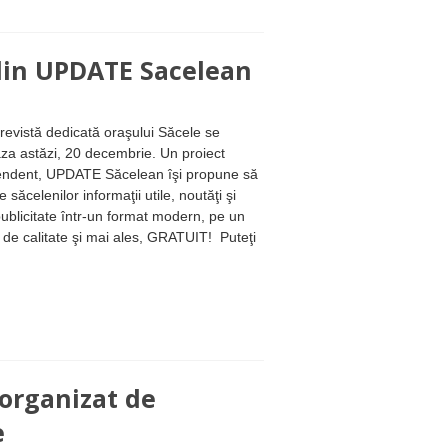
din UPDATE Sacelean
revistă dedicată oraşului Săcele se
za astăzi, 20 decembrie. Un proiect
endent, UPDATE Săcelean îşi propune să
e săcelenilor informaţii utile, noutăţi şi
ublicitate într-un format modern, pe un
 de calitate şi mai ales, GRATUIT! Puteţi
 organizat de
e