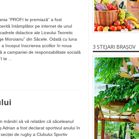
nia “PROFI te premiază” a fost
erită întâmplător pe internet de unul
 cadrele didactice ale Liceului Teoretic
e Moroianu” din Săcele. Odată cu luna
e, a început înscrierea școlilor în noua
3 STEJARI BRAȘOV
ă a campaniei de responsabilitate socială
 te ...
lui
 mândri să vă relatăm că săceleanul
 Adrian a fost declarat sportivul anului în
 secției de rugby a Clubului Sportiv