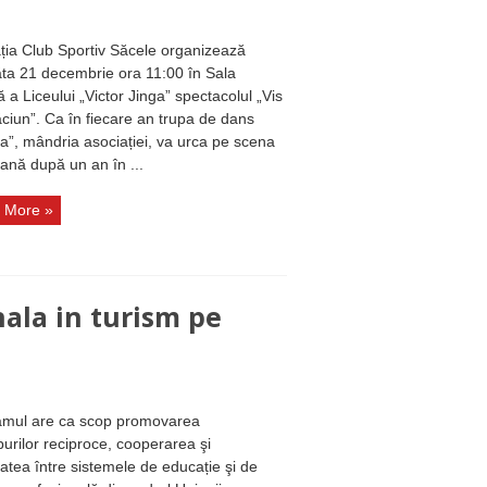
ția Club Sportiv Săcele organizează
a 21 decembrie ora 11:00 în Sala
ă a Liceului „Victor Jinga” spectacolul „Vis
ciun”. Ca în fiecare an trupa de dans
ia”, mândria asociației, va urca pe scena
ană după un an în ...
 More »
nala in turism pe
amul are ca scop promovarea
urilor reciproce, cooperarea şi
tatea între sistemele de educație şi de