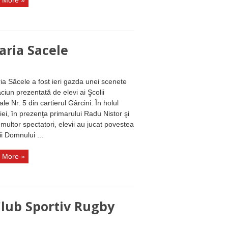
 More »
aria Sacele
ia Săcele a fost ieri gazda unei scenete
ciun prezentată de elevi ai Şcolii
le Nr. 5 din cartierul Gârcini. În holul
iei, în prezenţa primarului Radu Nistor şi
 multor spectatori, elevii au jucat povestea
ii Domnului ...
 More »
Club Sportiv Rugby