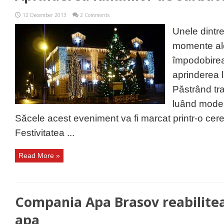
12 December 2013
2 Comments
Unele dintre
momente ale
împodobirea
aprinderea l
Păstrând trad
luând modelu
Săcele acest eveniment va fi marcat printr-o cer
Festivitatea ...
Read More »
Compania Apa Brasov reabilitea
apa