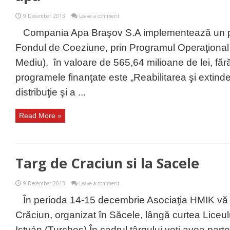
9 December 2013
Leave a comment
Compania Apa Braşov S.A implementează un pro
Fondul de Coeziune, prin Programul Operaţional
Mediu), în valoare de 565,64 milioane de lei, fără
programele finanţate este „Reabilitarea şi extinde
distribuţie şi a ...
Read More »
Targ de Craciun si la Sacele
9 December 2013
Leave a comment
În perioda 14-15 decembrie Asociaţia HMIK vă 
Crăciun, organizat în Săcele, lângă curtea Liceul
István (Turcheş) În cadrul târgului veţi avea parte