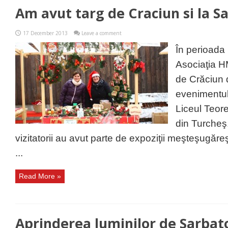
Am avut targ de Craciun si la S
17 December 2013
Leave a comment
În perioada
Asociaţia H
de Crăciun d
evenimentulu
Liceul Teore
din Turcheş.
vizitatorii au avut parte de expoziţii meşteşugăreş
...
Read More »
Aprinderea luminilor de Sarbato