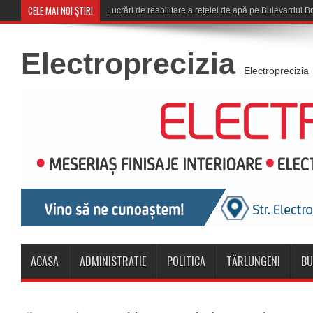
CELE MAI NOI ȘTIRI
Corona Brașov se
Electroprecizia
Electroprecizia
ACASA
ADMINISTRATIE
POLITICA
TĂRLUNGENI
BU