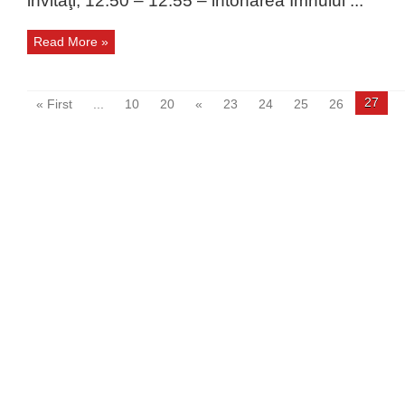
invitaţi; 12.50 – 12.55 – intonarea Imnului ...
Read More »
27
« First
...
10
20
«
23
24
25
26