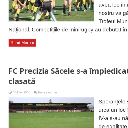
avea loc în 
nostru va g
Trofeul Munt
Național. Competițiile de minirugby au debutat în 
Read More »
FC Precizia Săcele s-a împiedica
clasată
10 May 2016
Leave a comment
Speranțele 
urca un loc 
IV-a s-au nă
de egalitate