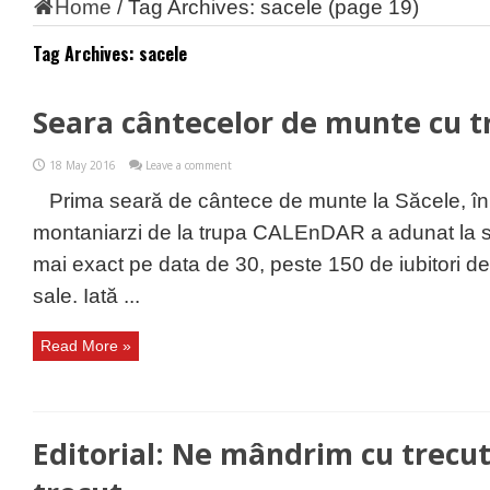
Home
/
Tag Archives: sacele
(page 19)
Tag Archives:
sacele
Seara cântecelor de munte cu 
18 May 2016
Leave a comment
Prima seară de cântece de munte la Săcele, în
montaniarzi de la trupa CALEnDAR a adunat la sfâr
mai exact pe data de 30, peste 150 de iubitori d
sale. Iată ...
Read More »
Editorial: Ne mândrim cu trecutu