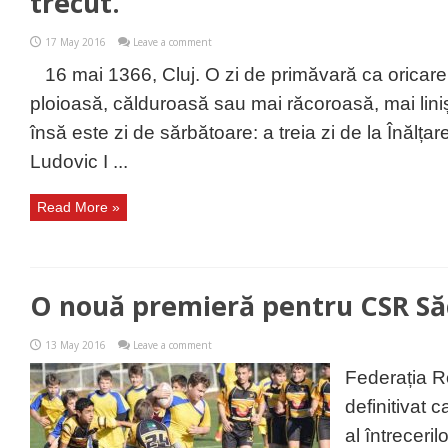
trecut.
17 May 2016
Leave a comment
16 mai 1366, Cluj. O zi de primăvară ca oricare 
ploioasă, călduroasă sau mai răcoroasă, mai linișt
însă este zi de sărbătoare: a treia zi de la Înălța
Ludovic I ...
Read More »
O nouă premieră pentru CSR Să
13 May 2016
Leave a comment
Federația 
definitivat 
al întreceri