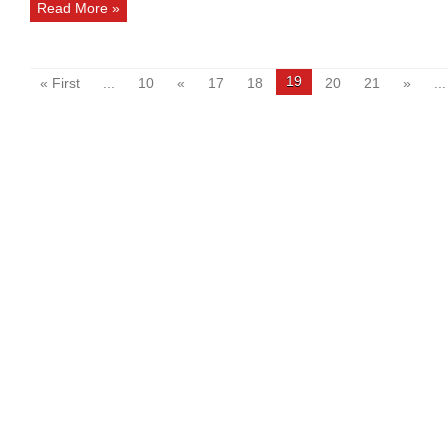
Read More »
19
« First
...
10
«
17
18
20
21
»
...