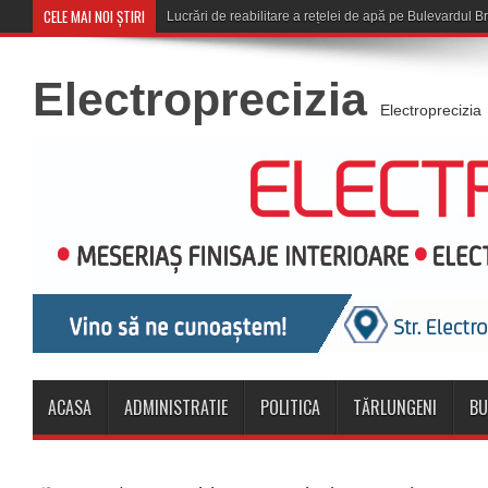
CELE MAI NOI ȘTIRI
Corona Brașov se califi
Electroprecizia
Electroprecizia
ACASA
ADMINISTRATIE
POLITICA
TĂRLUNGENI
BU