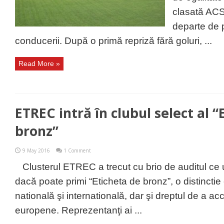
clasată ACS
departe de p
conducerii. După o primă repriză fără goluri, ...
Read More »
ETREC intră în clubul select al “
bronz”
9 May 2016
1 Comment
Clusterul ETREC a trecut cu brio de auditul ce
dacă poate primi “Eticheta de bronz”, o distinctie
natională şi internatională, dar şi dreptul de a ac
europene. Reprezentanţi ai ...