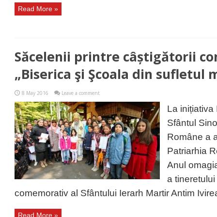
Read More »
Săcelenii printre câștigătorii c
„Biserica şi Şcoala din sufletul
8 May 2016
Leave a comment
La inițiativa
Sfântul Sino
Române a ap
Patriarhia R
Anul omagial
a tineretului
comemorativ al Sfântului Ierarh Martir Antim Ivirean
Read More »