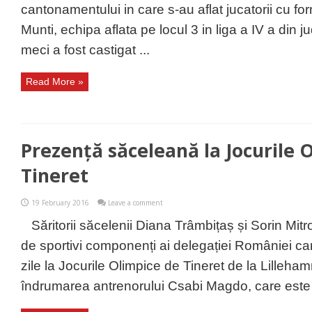
cantonamentului in care s-au aflat jucatorii cu fo
Munti, echipa aflata pe locul 3 in liga a IV a din 
meci a fost castigat ...
Read More »
Prezență săceleană la Jocurile 
Tineret
19 February 2016
Leave a comment
Săritorii săcelenii Diana Trâmbițaș și Sorin Mitr
de sportivi componenți ai delegației României car
zile la Jocurile Olimpice de Tineret de la Lilleh
îndrumarea antrenorului Csabi Magdo, care este ș