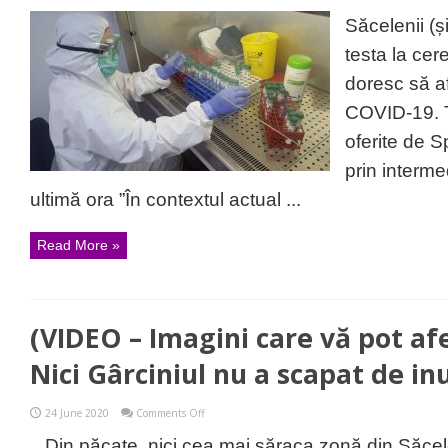
Vă
puteți
Săcelenii (ș
testa
de
testa la cer
COVID-
19
doresc să a
și
la
COVID-19. To
Săcele.
Iată
oferite de S
cum!
prin interme
ultimă ora ”În contextul actual ...
Read More »
(VIDEO – Imagini care vă pot af
Nici Gârciniul nu a scapat de in
on
24 June 2020
Comments Off
(VIDEO
–
Din păcate, nici cea mai săraca zonă din Săcele