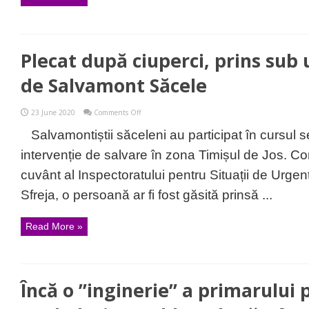
a)
Plecat după ciuperci, prins sub 
de Salvamont Săcele
on
23 June 2020
Comments Off
Plecat
după
Salvamontiștii săceleni au participat în cursul s
ciuperci,
prins
intervenție de salvare în zona Timișul de Jos. Co
sub
un
cuvânt al Inspectoratului pentru Situații de Urgen
copac,
salvat
Sfreja, o persoană ar fi fost găsită prinsă ...
de
Salvamont
Săcele
Read More »
Încă o ”inginerie” a primarului 