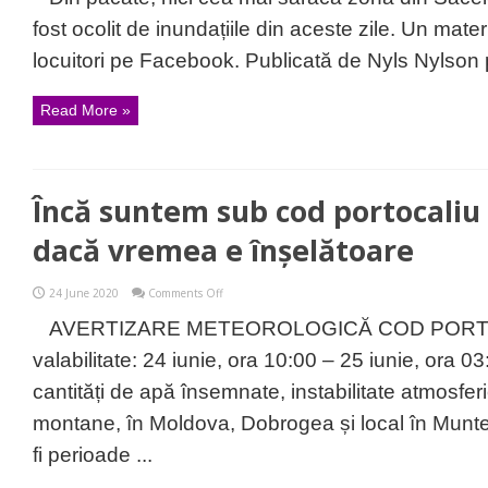
Imagini
care
fost ocolit de inundațiile din aceste zile. Un mate
vă
pot
locuitori pe Facebook. Publicată de Nyls Nylson 
afecta
emoțional)
Nici
Read More »
Gârciniul
nu
a
scapat
de
inundații
Încă suntem sub cod portocaliu 
dacă vremea e înșelătoare
on
24 June 2020
Comments Off
Încă
suntem
AVERTIZARE METEOROLOGICĂ COD PORTOC
sub
cod
valabilitate: 24 iunie, ora 10:00 – 25 iunie, ora
portocaliu
la
cantități de apă însemnate, instabilitate atmosfe
Brașov,
chiar
montane, în Moldova, Dobrogea și local în Munten
dacă
vremea
fi perioade ...
e
înșelătoare