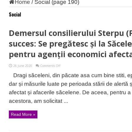
Home
/
Social
(page 190)
Social
Demersul consilierului Sterpu (
succes: Se pregătesc și la Săcele 
pentru agenții economici afect
on
26 June 2020
Comments Off
Demersul
consilierului
Dragi săceleni, din păcate asa cum bine stiti,
Sterpu
(PNL)
dar și măsurile luate pe perioada stării de alertă 
a
avut
afectat și afacerile săcelene. De aceea, pentru a
succes:
Se
acestora, am solicitat ...
pregătesc
și
la
Read More »
Săcele
facilități
pentru
agenții
economici