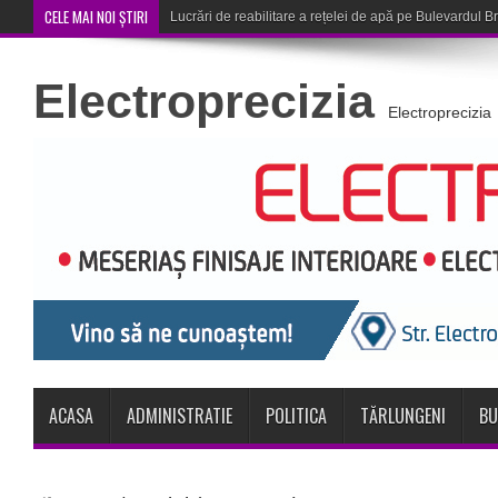
CELE MAI NOI ȘTIRI
Corona Brașov se califică în T
Electroprecizia
Electroprecizia
ACASA
ADMINISTRATIE
POLITICA
TĂRLUNGENI
BU