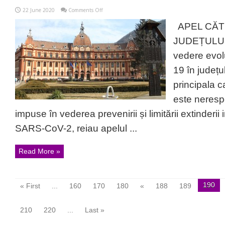
on
22 June 2020
Comments Off
Prefectul
Brașovului,
APEL CĂT
mesaj
fără
JUDEȚULUI
precedent
pentru
vedere evolu
locuitorii
județului
19 în județu
principala c
este neresp
impuse în vederea prevenirii și limitării extinderii i
SARS-CoV-2, reiau apelul ...
Read More »
190
« First
...
160
170
180
«
188
189
210
220
...
Last »