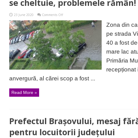
se cheltuie, problemele rămân!
on
23 June 2020
Comments Off
Încă
o
Zona din car
”inginerie”
a
pe strada Vi
primarului
pesedist:
40 a fost de
Banii
se
mare lac at
cheltuie,
problemele
Primăria Mu
rămân!
recepționat 
anvergură, al cărei scop a fost ...
Read More »
Prefectul Brașovului, mesaj fă
pentru locuitorii județului