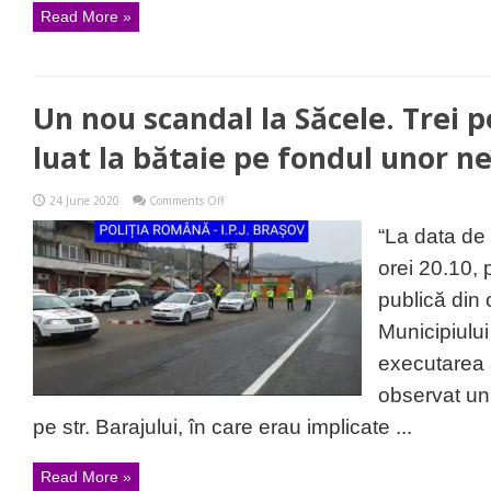
Read More »
Un nou scandal la Săcele. Trei 
luat la bătaie pe fondul unor n
on
24 June 2020
Comments Off
Un
nou
“La data de 
scandal
la
orei 20.10, 
Săcele.
Trei
publică din c
persoane
s-
Municipiului
au
luat
executarea a
la
bătaie
observat un 
pe
fondul
pe str. Barajului, în care erau implicate ...
unor
neînțelegeri
Read More »