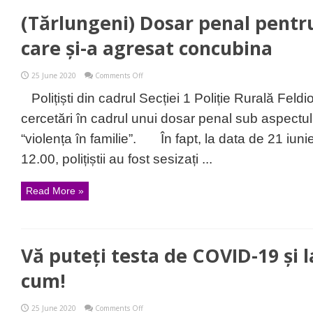
afectați
(Tărlungeni) Dosar penal pentr
de
COVID-
19
care și-a agresat concubina
on
25 June 2020
Comments Off
(Tărlungeni)
Dosar
Polițiști din cadrul Secției 1 Poliție Rurală Fel
penal
pentru
cercetări în cadrul unui dosar penal sub aspectul s
un
bărbat
“violența în familie”. În fapt, la data de 21 iunie
care
și-
12.00, polițiștii au fost sesizați ...
a
agresat
concubina
Read More »
Vă puteți testa de COVID-19 și l
cum!
on
25 June 2020
Comments Off