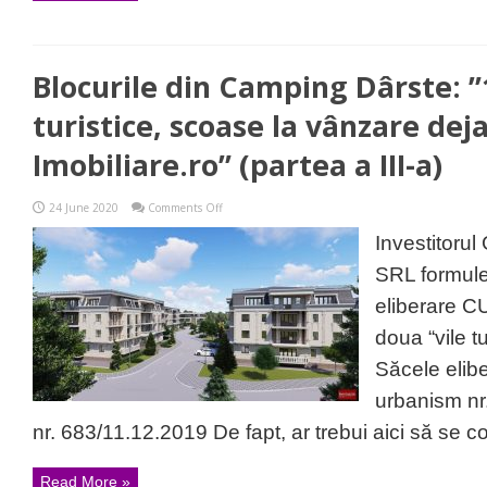
Blocurile din Camping Dârste: ”1
turistice, scoase la vânzare dej
Imobiliare.ro” (partea a III-a)
on
24 June 2020
Comments Off
Blocurile
din
Investitoru
Camping
Dârste:
SRL formule
”12
vile
eliberare CU
așa
zis
doua “vile t
turistice,
scoase
Săcele elibe
la
vânzare
urbanism nr
deja
pe
nr. 683/11.12.2019 De fapt, ar trebui aici să se co
Imobiliare.ro”
(partea
a
Read More »
III-