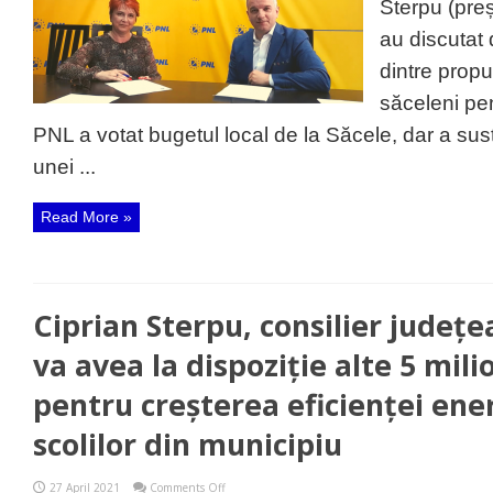
Sterpu (pre
o
discuție
au discutat
deschisă
despre
dintre propun
propunerilor
liberalilor
săceleni pe
săceleni
ce
PNL a votat bugetul local de la Săcele, dar a sus
vor
deveni
unei ...
realitate
în
2021
Read More »
Ciprian Sterpu, consilier județe
va avea la dispoziție alte 5 mili
pentru creșterea eficienței ene
scolilor din municipiu
on
27 April 2021
Comments Off