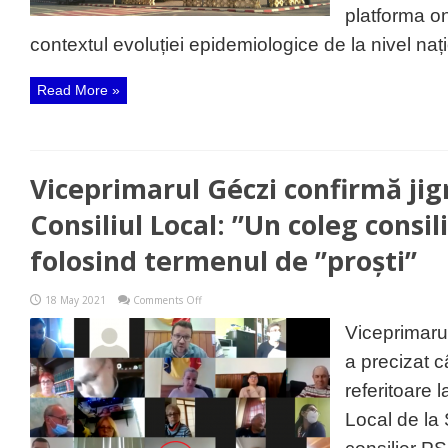
platforma o
contextul evoluției epidemiologice de la nivel nați
Read More »
Viceprimarul Géczi confirmă jig
Consiliul Local: ”Un coleg consil
folosind termenul de ”proști”
on
18 May 2021
Comments Off
Viceprimarul
Géczi
Viceprimaru
confirmă
jignirea
a precizat 
din
Consiliul
referitoare 
Local:
”Un
Local de la
coleg
consilier