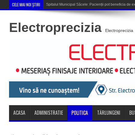
CELE MAI NOI ȘTIRI
Cupa României: CSM Săcele întâlneșt
Electroprecizia
Electroprecizia
ACASA
ADMINISTRATIE
POLITICA
TĂRLUNGENI
BU