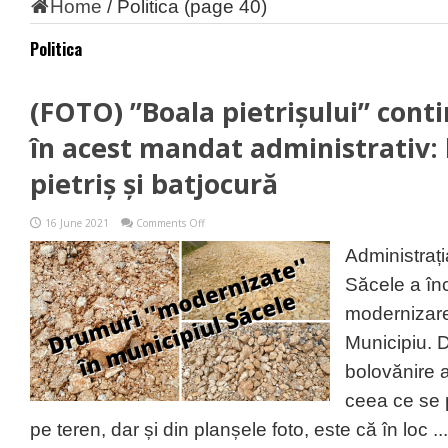
Home
/
Politica
(page 40)
Politica
(FOTO) ”Boala pietrișului” conti
în acest mandat administrativ: 
pietriș și batjocură
on
16 June 2021
Comments Off
(FOTO)
”Boala
Administrați
pietrișului”
continuă
Săcele a înc
la
Săcele
modernizarea
și
în
Municipiu. D
acest
mandat
bolovănire a
administrativ:
bolovani,
ceea ce se 
pietriș
și
pe teren, dar și din planșele foto, este că în loc ...
batjocură