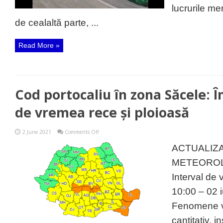
pupe
lucrurile mer
în
fund”,
de cealaltă parte, ...
de
Ziua
Mediului
Read More »
la
Săcele
Cod portocaliu în zona Săcele: 
de vremea rece și ploioasă
on
2 June 2021
Comments Off
Cod
portocaliu
ACTUALIZ
în
zona
METEOROL
Săcele:
Încă
Interval de v
nu
scăpăm
10:00 – 02 i
de
vremea
Fenomene vi
rece
și
cantitativ, i
ploioasă