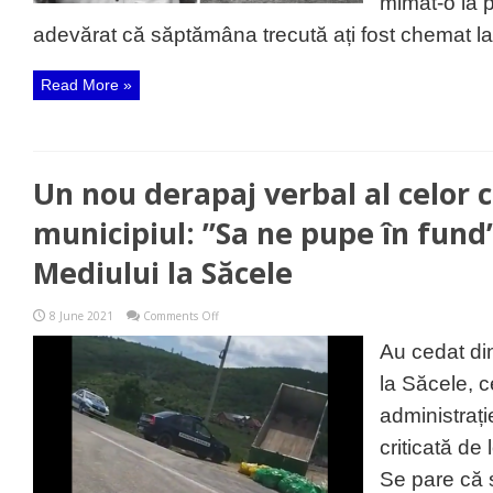
mimat-o la p
trecută
ați
adevărat că săptămâna trecută ați fost chemat la
fost
chemat
la
Read More »
DNA?
Ce
anume
v-
au
întrebat?
Un nou derapaj verbal al celor 
municipiul: ”Sa ne pupe în fund
Mediului la Săcele
on
8 June 2021
Comments Off
Un
nou
Au cedat din
derapaj
verbal
la Săcele, 
al
celor
administrați
ce
conduc
criticată de 
municipiul:
”Sa
Se pare că s
ne