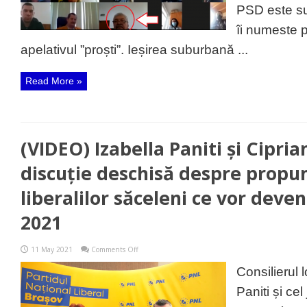
puterii,
PSD este su
un
consilier
îi numeste p
PSD
îi
apelativul ”proști”. Ieșirea suburbană ...
numește
proști
pe
Read More »
colegi
de-
ai
săi
(VIDEO) Izabella Paniti și Cipria
discuție deschisă despre propun
liberalilor săceleni ce vor deven
2021
on
11 May 2021
Comments Off
(VIDEO)
Izabella
Consilierul l
Paniti
și
Paniti și ce
Ciprian
Sterpu,