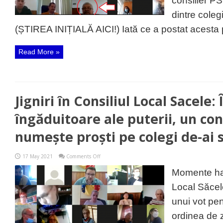
consilier PS
s-
a
dintre colegi
exprimat
folosind
(ȘTIREA INIȚIALĂ AICI!) Iată ce a postat acesta p
termenul
de
”proști”
Read More »
Jigniri în Consiliul Local Sacele:
îngăduitoare ale puterii, un cons
numește proști pe colegi de-ai s
on
17 May 2021
Comments Off
Jigniri
în
Momente hal
Consiliul
Local
Local Săcele
Sacele:
În
unui vot pe
rânjetele
îngăduitoare
ordinea de z
ale