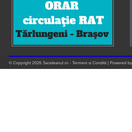
© Copyright
2026
Saceleanul.ro
-
Termeni si Conditii
| Powered b