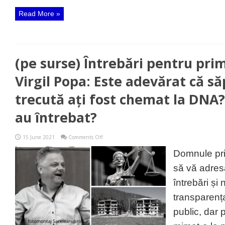
Read More »
(pe surse) Întrebări pentru pri
Virgil Popa: Este adevărat că 
trecută ați fost chemat la DNA
au întrebat?
on
15 June 2021
Comments Off
(pe
surse)
Domnule pri
Întrebări
pentru
să vă adres
primarul
pesedist
întrebări ș
Virgil
Popa:
transparenț
Este
adevărat
public, dar
că
săptămâna