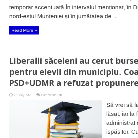
temporar accentuată În intervalul menționat, în D
nord-estul Munteniei și în jumătatea de ...
Read More »
Liberalii săceleni au cerut burs
pentru elevii din municipiu. Coa
PSD+UDMR a refuzat propunere
on
28 May 2021
Comments Off
Liberalii
săceleni
Să vrei să fa
au
cerut
lăsat, iar la
burse
mai
administrat 
mari
pentru
ispășitor. 
elevii
din