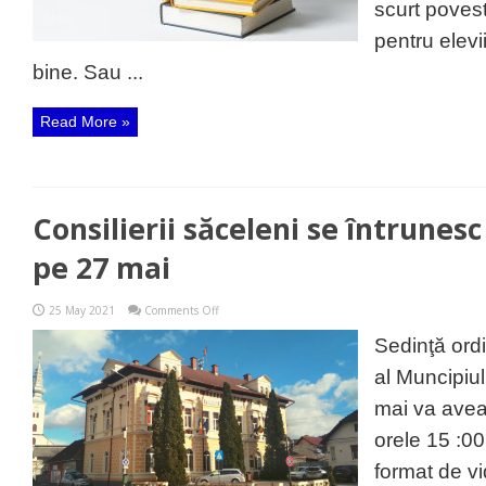
scurt povest
municipiu.
Coalitia
pentru elevi
PSD+UDMR
a
bine. Sau ...
refuzat
propunerea!
Read More »
Consilierii săceleni se întrunesc 
pe 27 mai
on
25 May 2021
Comments Off
Consilierii
săceleni
Sedinţă ordi
se
întrunesc
al Muncipiu
în
ședință
mai va avea
joi,
pe
orele 15 :00
27
mai
format de vi