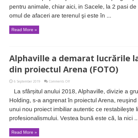
la
Săcele
pentru animale, chiar aici, in Sacele, la 2 pasi 
pe
Valea
omul de afaceri are terenul şi este în ...
Largă!
Dar
nu
Read More »
este
pentru
oameni.
Alphaville a demarat lucrările la
din proiectul Arena (FOTO)
on
6 September 2019
Comments Off
Alphaville
a
La sfârșitul anului 2018, Alphaville, divizie a gr
demarat
lucrările
Holding, s-a angrenat în proiectul Arena, reuşind
la
etapa
unui nou proiect imbiliar autentic ce restabileşte li
a
II-
profesionalismului. Vestea bună este că, la nici ..
a
din
proiectul
Read More »
Arena
(FOTO)