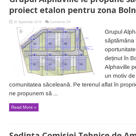
proiect etalon pentru zona Bol
on
20 September 2019
Comments Off
Grupul
Alphaville
Grupul Alpha
le
propune
săptămâna v
săcelenilor
un
oportunitate 
proiect
etalon
deținut în B
pentru
zona
Alphaville p
Bolnoc
un motiv de
comunitatea săceleană. Pe terenul aflat în propri
ne propunem să ...
Read More »
Ședința Comisiei Tehnice de A