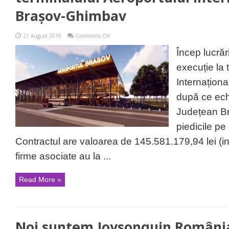
Brașov-Ghimbav
on
21 August 2019
Comments Off
Se
face!
Încep lucrăr
S-
a
execuție la 
semnat
pentru
Internațion
execuția
terminalului
după ce ech
Aeroportului
Internațional
Județean Br
Brașov-
Ghimbav
piedicile pe
Contractul are valoarea de 145.581.179,94 lei (inc
firme asociate au la ...
Read More »
Noi suntem Joysonquin România