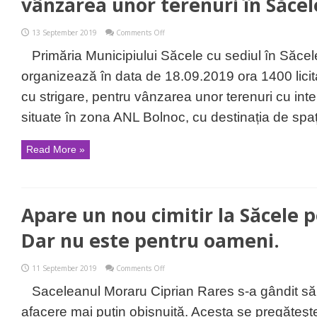
vânzarea unor terenuri în Săcel
on
13 September 2019
Comments Off
Licitație
publică
Primăria Municipiului Săcele cu sediul în Săcele, 
deschisă
cu
organizează în data de 18.09.2019 ora 1400 licit
strigare
pentru
cu strigare, pentru vânzarea unor terenuri cu inter
vânzarea
unor
situate în zona ANL Bolnoc, cu destinația de spați
terenuri
în
Săcele
Read More »
Apare un nou cimitir la Săcele 
Dar nu este pentru oameni.
on
11 September 2019
Comments Off
Apare
un
Saceleanul Moraru Ciprian Rares s-a gândit să 
nou
cimitir
afacere mai puţin obişnuită. Acesta se pregăteşte