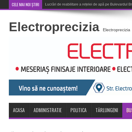
CELE MAI NOI ȘTIRI
Corona Brașov se califică în Tur
Electroprecizia
Electroprecizia
ACASA
ADMINISTRATIE
POLITICA
TĂRLUNGENI
BU