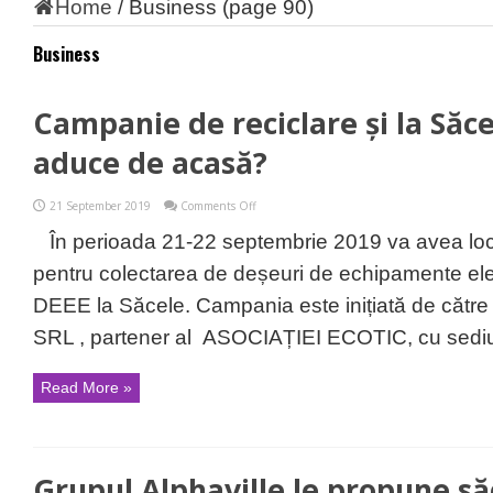
Home
/
Business
(page 90)
Business
Campanie de reciclare și la Săce
aduce de acasă?
on
21 September 2019
Comments Off
Campanie
de
În perioada 21-22 septembrie 2019 va avea l
reciclare
și
pentru colectarea de deșeuri de echipamente elec
la
Săcele.
DEEE la Săcele. Campania este inițiată de că
Ce
puteți
SRL , partener al ASOCIAȚIEI ECOTIC, cu sediul 
aduce
de
acasă?
Read More »
Grupul Alphaville le propune să