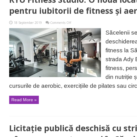
pentru iubitorii de fitness și ae
on
18 September 2019
Comments Off
RYU
Fitness
Săcelenii s
Studio:
O
deschiderea
nouă
locație
fitness la S
în
Săcele
strada Ady 
pentru
iubitorii
fitness, per
de
fitness
din nutriție
și
aerobic
cursurile de aerobic, exercițiile de pilates sau circu
Read More »
Licitație publică deschisă cu st