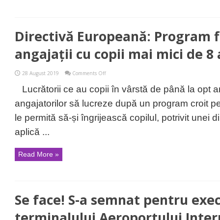
Directivă Europeană: Program f
angajații cu copii mai mici de 8 
on
28 August 2019
Comments Off
Directivă
Europeană:
Lucrătorii ce au copii în vârstă de până la opt a
Program
flexibil
angajatorilor să lucreze după un program croit pe
pentru
angajații
le permită să-și îngrijească copilul, potrivit unei
cu
copii
aplică ...
mai
mici
de
Read More »
8
ani
Se face! S-a semnat pentru exe
terminalului Aeroportului Inter