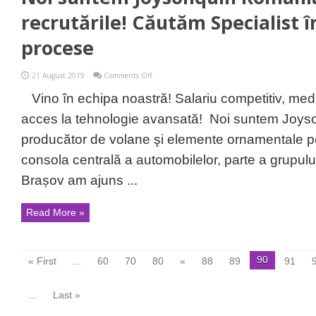
recrutările! Căutăm Specialist 
procese
on
21 August 2019
Comments Off
Noi
suntem
Vino în echipa noastră! Salariu competitiv, me
Joysonquin România
și
acces la tehnologie avansată! Noi suntem Joy
continuăm
recrutările!
producător de volane şi elemente ornamentale pe
Căutăm
Specialist
consola centrală a automobilelor, parte a grupul
îmbunătățire
procese
Brașov am ajuns ...
Read More »
90
« First
...
60
70
80
«
88
89
91
...
Last »