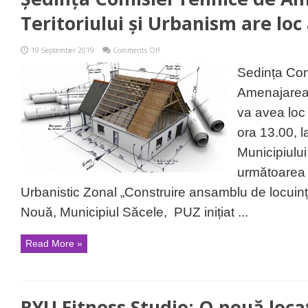
Teritoriului și Urbanism are loc 
on
19 September 2019
Comments Off
Ședința
Comisiei
Sedința Com
Tehnice
de
Amenajarea 
Amenajarea
Teritoriului
va avea loc
și
Urbanism
ora 13.00, l
are
loc
Municipiulu
astăzi
la
următoarea 
Săcele
Urbanistic Zonal „Construire ansamblu de locuinț
Nouă, Municipiul Săcele, PUZ inițiat ...
Read More »
RYU Fitness Studio: O nouă locaț