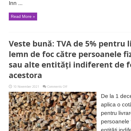
Inn ...
Săcele
Read More »
Veste bună: TVA de 5% pentru l
lemn de foc către persoanele fizi
sau alte entități indiferent de 
acestora
on
10 November 2021
Comments Off
Veste
bună:
De la 1 dec
TVA
de
aplica o co
5%
pentru
pentru livra
livrarea
de
persoanele f
lemn
de
entități indi