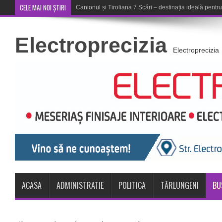
CELE MAI NOI ȘTIRI
Concert în aer liber la Komeea
Electroprecizia
Electroprecizia
ACASA
ADMINISTRATIE
POLITICA
TĂRLUNGENI
BU