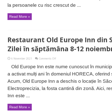
spitalizare
la persoanele cu risc crescut de ...
sau
deces
cu
Read More »
89%
la
adultii
vulnerabili
Restaurant Old Europe Inn din 
Zilei în săptămâna 8-12 noiemb
on
6 November 2021
Comments Off
Restaurant
Old
Old Europe Inn este nume cunoscut în municip
Europe
Inn
a activat mulți ani în domeniul HORECA, oferind se
din
Săcele
Acum, Old Europe Inn a deschis o locație în Săce
–
Meniul
Electroprecizia, la fosta cantină din zonă. Aici, 
Zilei
în
Inn este ...
săptămâna
8-
12
Read More »
noiembrie