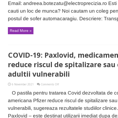
Email:
andreea.botezatu@electroprecizia.ro
Esti 
cauti un loc de munca? Noi cautam un coleg pen
postul de sofer automacaragiu. Descriere: Transpo
Read More »
COVID-19: Paxlovid, medicament
reduce riscul de spitalizare sau
adultii vulnerabili
on
6 November 2021
Comments Off
COVID-
19:
O pastila pentru tratarea Covid dezvoltata de 
Paxlovid,
medicamentul
americana Pfizer reduce riscul de spitalizare sau
Pfizer
care
vulnerabili, sugereaza rezultatele studiilor clini
reduce
riscul
Paxlovid – este destinat utilizarii imediat dupa 
de