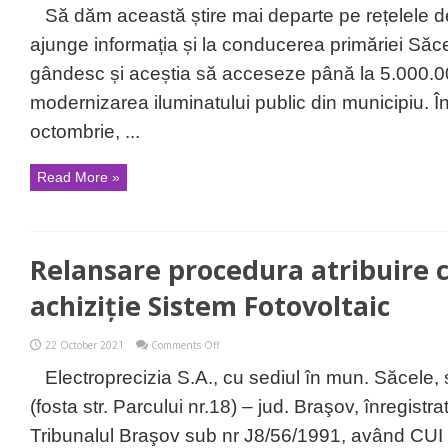
primar,
Să dăm această știre mai departe pe rețelele d
sub
conducerea
ajunge informația și la conducerea primăriei Săce
dumneavoastră,
municipiul
gândesc și aceștia să acceseze până la 5.000.00
Săcele
nu
modernizarea iluminatului public din municipiu. 
servește
fonduri
octombrie, ...
nerambursabile?
Doar
împrumuturi
Read More »
bancare
pe
spinarea
săcelenilor?
Relansare procedura atribuire 
achiziție Sistem Fotovoltaic
on
22 October 2021
Comments Off
Relansare
procedura
Electroprecizia S.A., cu sediul în mun. Săcele, st
atribuire
contract
(fosta str. Parcului nr.18) – jud. Braşov, înregist
de
achiziție
Tribunalul Braşov sub nr J8/56/1991, având CU
Sistem