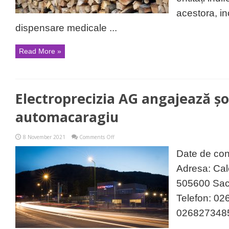
foc
către
acestora, inc
persoanele
fizice
dispensare medicale ...
și
juridice
sau
Read More »
alte
entități
indiferent
de
forma
juridică
Electroprecizia AG angajează șo
a
acestora
automacaragiu
on
8 November 2021
Comments Off
Electroprecizia
AG
Date de con
angajează
șofer
Adresa: Cale
automacaragiu
505600 Sac
Telefon: 0
026827348