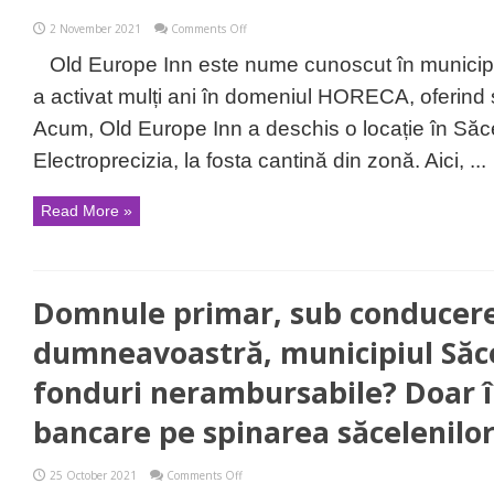
on
2 November 2021
Comments Off
Old
Europe
Old Europe Inn este nume cunoscut în municip
Inn:
Cum
a activat mulți ani în domeniul HORECA, oferind se
arată
meniul
Acum, Old Europe Inn a deschis o locație în Săce
zilei
în
Electroprecizia, la fosta cantină din zonă. Aici, ...
cea
mai
nouă
Read More »
locație
HORECA
din
municipiul
Săcele
Domnule primar, sub conducer
dumneavoastră, municipiul Săc
fonduri nerambursabile? Doar
bancare pe spinarea săcelenilo
on
25 October 2021
Comments Off
Domnule