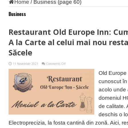
Home
/
Business
(page 60)
Business
Restaurant Old Europe Inn: Cu
A la Carte al celui mai nou rest
Săcele
on
11 November 2021
Comments Off
Restaurant
Old
Old Europe
Europe
Inn:
cunoscut în
Cum
arată
acolo unde a
meniul
A
domeniul HO
la
Carte
de calitate
al
celui
deschis o lo
mai
nou
Electroprecizia, la fosta cantină din zonă. Aici, 
restaurant
din