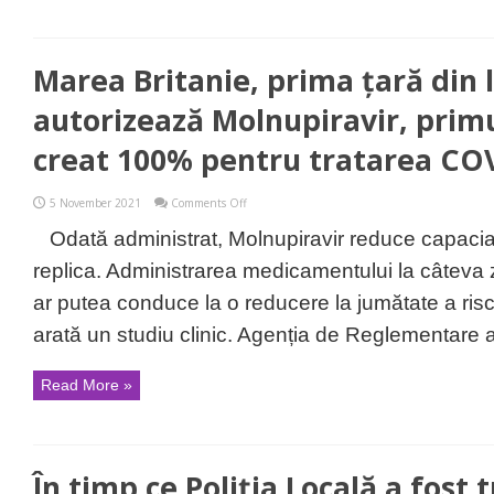
Marea Britanie, prima țară din
autorizează Molnupiravir, pri
creat 100% pentru tratarea CO
on
5 November 2021
Comments Off
Marea
Britanie,
Odată administrat, Molnupiravir reduce capacia
prima
țară
replica. Administrarea medicamentului la câteva z
din
lume
ar putea conduce la o reducere la jumătate a risculu
care
autorizează
arată un studiu clinic. Agenția de Reglementare a 
Molnupiravir,
primul
medicament
Read More »
creat
100%
pentru
tratarea
COVID-
19
În timp ce Poliția Locală a fost