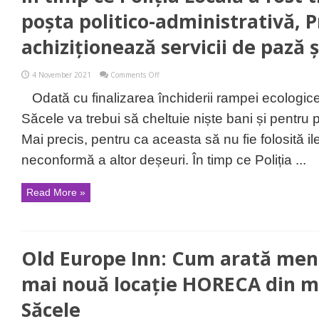
poșta politico-administrativă, 
achiziționează servicii de pază ș
on
4 November 2021
Comments Off
În
timp
Odată cu finalizarea închiderii rampei ecologi
ce
Poliția
Săcele va trebui să cheltuie niște bani și pentru 
Locală
a
Mai precis, pentru ca aceasta să nu fie folosită i
fost
transformată
neconformă a altor deșeuri. În timp ce Poliția ...
în
poșta
politico-
Read More »
administrativă,
Primăria
Săcele
achiziționează
servicii
de
Old Europe Inn: Cum arată meniu
pază
și
ordine
mai nouă locație HORECA din m
Săcele