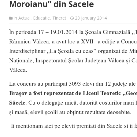
Moroianu” din Sacele
in
Actual
,
Educatie
,
Tineret
28 January 2014
În perioada 17 – 19.01.2014 la Școala Gimnazială ,,
Râmnicu Vâlcea, a avut loc a XVII –a ediție a Concu
Interdisciplinar ,,La Școala cu ceas” organizat de Mi
Naționale, Inspectoratul Școlar Județean Vâlcea și C
Vâlcea.
La concurs au participat 3093 elevi din 12 județe al
Brașov a fost reprezentat de Liceul Teoretic ,,G
Săcele
. Cu o delegație mică, datorită costurilor mari 
și masă, elevii școlii au obținut rezultate deosebite.
Ii mentionam aici pe elevii premiati din Sacele si ii fe