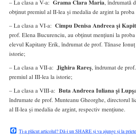
Grama Clara Maria
– La clasa a V-a:
, îndrumată d
obținut premiul al II-lea și medalia de argint la proba
Cimpu Denisa Andreea și Kapit
– La clasa a VI-a:
prof. Elena Bucurenciu, au obținut mențiuni la proba
elevul Kapitany Erik, îndrumat de prof. Tănase Ionuț
istorie;
Jighira Rareș
– La clasa a VII-a:
, îndrumat de prof
premiul al III-lea la istorie;
Buta Andreea Iuliana și Lupșa
– La clasa a VIII-a:
îndrumate de prof. Munteanu Gheorghe, directorul lic
al II-lea și medalia de argint, respectiv mențiune.
Facebook
Ți-a plăcut articolul? Dă-i un SHARE și va ajunge și la priet