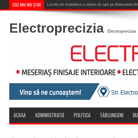
CELE MAI NOI ȘTIRI
Corona Brașov se califică în Turul 3
Electroprecizia
Electroprecizia
ACASA
ADMINISTRATIE
POLITICA
TĂRLUNGENI
BU