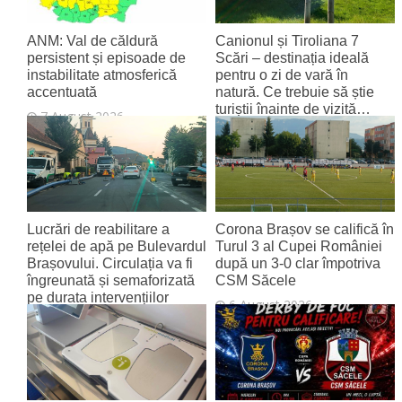
ANM: Val de căldură
Canionul și Tiroliana 7
persistent și episoade de
Scări – destinația ideală
instabilitate atmosferică
pentru o zi de vară în
accentuată
natură. Ce trebuie să știe
turiștii înainte de vizită…
7 August 2026
7 August 2026
Lucrări de reabilitare a
Corona Brașov se califică în
rețelei de apă pe Bulevardul
Turul 3 al Cupei României
Brașovului. Circulația va fi
după un 3-0 clar împotriva
îngreunată și semaforizată
CSM Săcele
pe durata intervențiilor
6 August 2026
6 August 2026