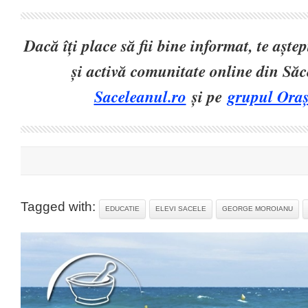
Dacă îți place să fii bine informat, te așt
și activă comunitate online din Să
Saceleanul.ro
și pe
grupul Oraș
Tagged with:
EDUCATIE
ELEVI SACELE
GEORGE MOROIANU