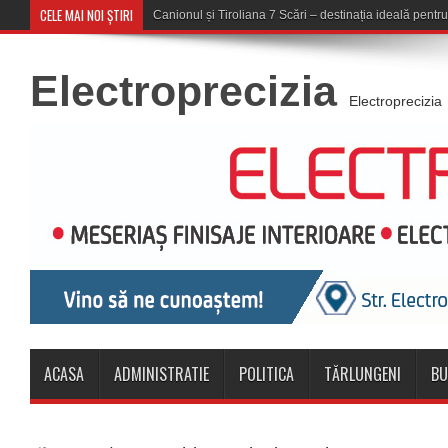
CELE MAI NOI ȘTIRI
Concert în aer liber la Ko
Electroprecizia
Electroprecizia
ACASA
ADMINISTRATIE
POLITICA
TĂRLUNGENI
BU