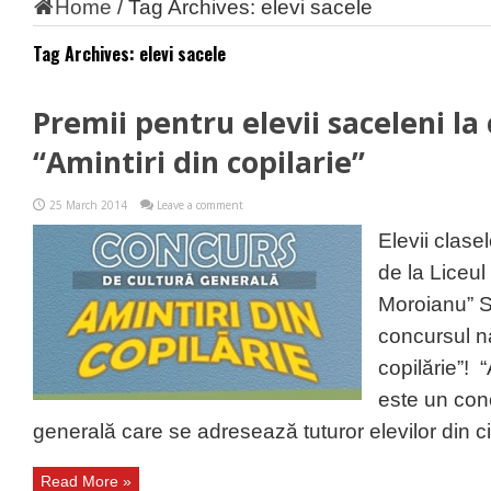
Home
/
Tag Archives: elevi sacele
Tag Archives:
elevi sacele
Premii pentru elevii saceleni la
“Amintiri din copilarie”
25 March 2014
Leave a comment
Elevii clasel
de la Liceul
Moroianu” Să
concursul na
copilărie”! “
este un con
generală care se adresează tuturor elevilor din cic
Read More »