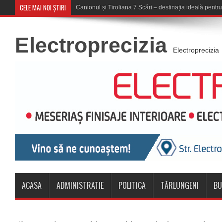
CELE MAI NOI ȘTIRI
Concert în aer liber la Komeea Ca
Electroprecizia
Electroprecizia
ACASA
ADMINISTRATIE
POLITICA
TĂRLUNGENI
BU