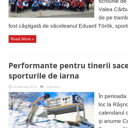
schiurile de
Valea Cărbu
de pe tramb
fost câştigată de săceleanul Eduard Török, sportiv 
Read More »
Performante pentru tinerii sace
sporturile de iarna
24 February 2014
1 Comment
În perioada 
loc la Râşn
calendarul c
şi anume Cu