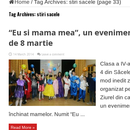
Home
/
Tag Archives: stiri sacele
(page 33)
Tag Archives:
stiri sacele
“Eu si mama mea”, un eveniment
de 8 martie
14 March 2014
Leave a comment
Clasa a IV-a
4 din Săcele
mod inedit 
organizat pe
Ziurel din c
un evenimen
închinat mamelor. Numit “Eu ...
Read More »