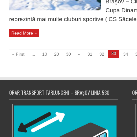
Braşov – Clu
Cupa Dinam
reprezintă mai multe cluburi sportive ( CS Săcele
Read More »
33
« First
...
10
20
30
«
31
32
34
ORAR TRANSPORT TĂRLUNGENI – BRAȘOV LINIA 530
OR