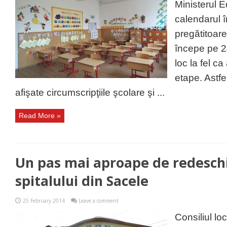
Ministerul E
calendarul î
pregătitoare
începe pe 2
loc la fel ca
etape. Astfel
afişate circumscripţiile şcolare şi ...
Read More »
Un pas mai aproape de redesch
spitalului din Sacele
25 February 2014
Leave a comment
Consiliul lo