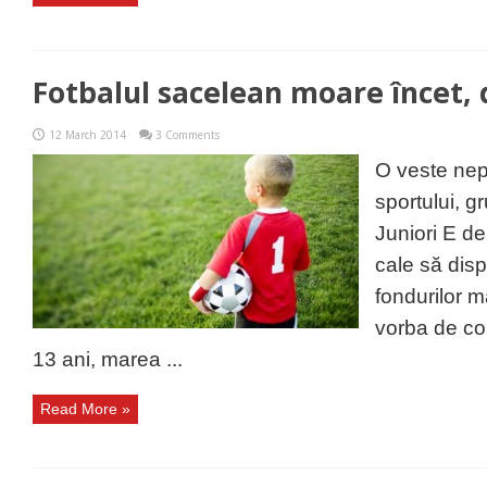
Fotbalul sacelean moare încet, d
12 March 2014
3 Comments
O veste nepl
sportului, g
Juniori E d
cale să disp
fondurilor m
vorba de cop
13 ani, marea ...
Read More »