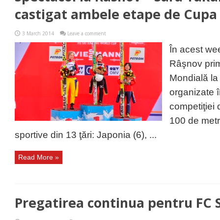
castigat ambele etape de Cupa
3 March 2014
Leave a comment
În acest we
Râşnov pri
Mondială la 
organizate 
competiţiei
100 de metri
sportive din 13 ţări: Japonia (6), ...
Read More »
Pregatirea continua pentru FC 