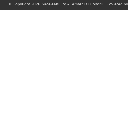
© Copyright
2026
Saceleanul.ro
-
Termeni si Conditii
| Powered b