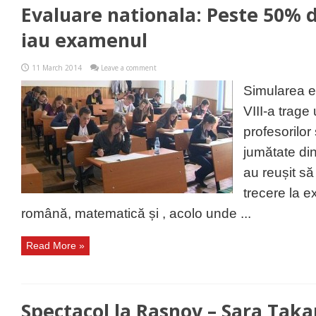
Evaluare nationala: Peste 50% d
iau examenul
11 March 2014
Leave a comment
Simularea e
VIII-a trag
profesorilor 
jumătate din
au reușit să
trecere la 
română, matematică și , acolo unde ...
Read More »
Spectacol la Rasnov – Sara Taka