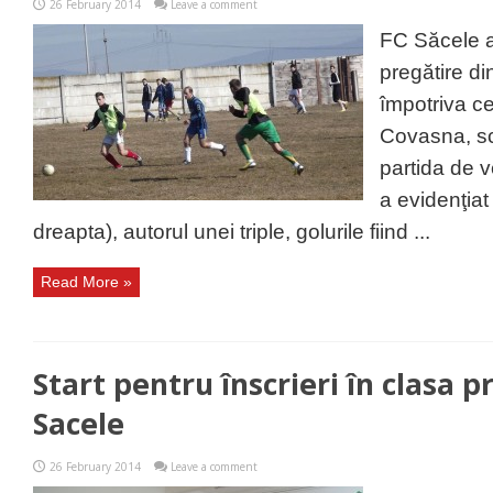
26 February 2014
Leave a comment
FC Săcele a
pregătire di
împotriva ce
Covasna, sco
partida de ve
a evidenţiat
dreapta), autorul unei triple, golurile fiind ...
Read More »
Start pentru înscrieri în clasa p
Sacele
26 February 2014
Leave a comment