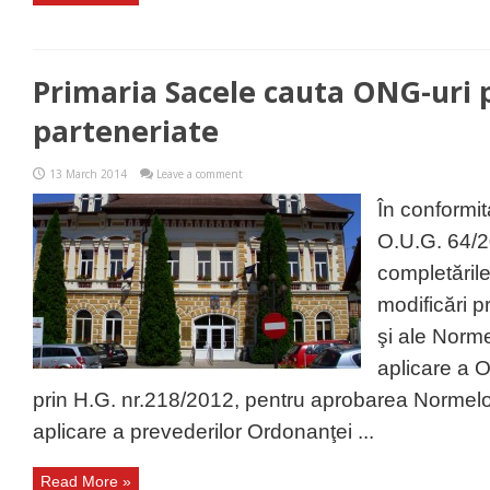
Primaria Sacele cauta ONG-uri 
parteneriate
13 March 2014
Leave a comment
În conformit
O.U.G. 64/20
completările
modificări 
şi ale Norm
aplicare a
prin H.G. nr.218/2012, pentru aprobarea Normel
aplicare a prevederilor Ordonanţei ...
Read More »