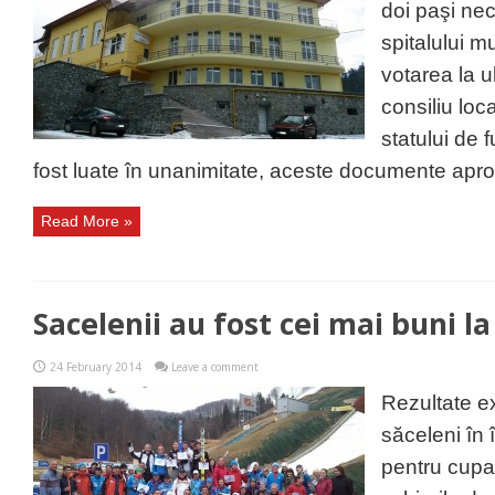
doi paşi nec
spitalului m
votarea la u
consiliu loc
statului de 
fost luate în unanimitate, aceste documente apro
Read More »
Sacelenii au fost cei mai buni l
24 February 2014
Leave a comment
Rezultate e
săceleni în 
pentru cupa 