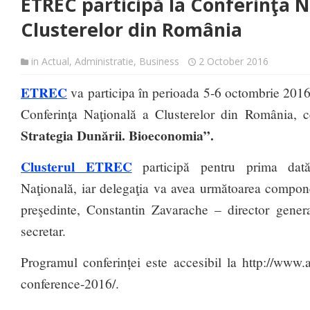
ETREC participă la Conferinţa N
Clusterelor din România
in
Actual
,
Administratie
,
Business
2 October 2016
ETREC
va participa în perioada 5-6 octombrie 2016 
Conferinţa Naţională a Clusterelor din România, 
Strategia Dunării. Bioeconomia”.
Clusterul ETREC
participă pentru prima dată
Naţională, iar delegaţia va avea următoarea compon
preşedinte, Constantin Zavarache – director gener
secretar.
Programul conferinței este accesibil la http://www.af
conference-2016/.