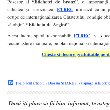
“Etichetei de bronz”
Posesor al
, o importanţă 
ETREC
calitatea şi seriozitatea,
urmează ca în pe
ocupe de internaţionalizarea Clusterului, condiţie ob
“Eticheta de Argint”
să obţină
.
ETREC
Acest lucru, speră responsabilii
, va duce
recunoaştere mai mare, pe plan naţional şi internaţion
Citeste si despre gratuitatile pen
Facebook
Ți-a plăcut articolul? Dă-i un SHARE și va ajunge și la priet
Dacă îți place să fii bine informat, te așt