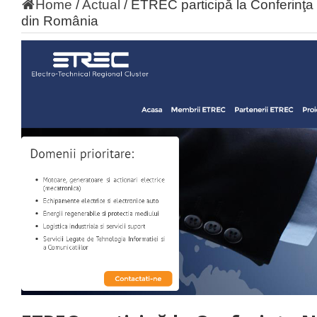
Home
/
Actual
/
ETREC participă la Conferinţa 
din România