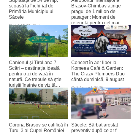
Suprafață de 34 de mp,
Aeroportul Internațional
scoasă la închiriat de
Brașov‑Ghimbav atinge
Primăria Municipiului
pragul de 1 milion de
Săcele
pasageri: Moment de
referință pentru cel mai
8 August 2026
tânăr aeroport al țării
8 August 2026
Canionul și Tiroliana 7
Concert în aer liber la
Scări – destinația ideală
Komeea Café & Garden:
pentru o zi de vară în
The Crazy Plumbers Duo
natură. Ce trebuie să știe
cântă duminică, 9 august
turiștii înainte de vizită…
7 August 2026
7 August 2026
Corona Brașov se califică în
Săcele: Bărbat arestat
Turul 3 al Cupei României
preventiv după ce ar fi