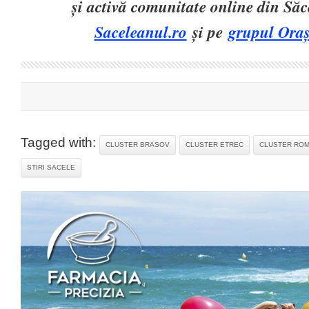
și activă comunitate online din Să
Saceleanul.ro
și pe
grupul Oraș
Tagged with:
CLUSTER BRASOV
CLUSTER ETREC
CLUSTER ROM
STIRI SACELE