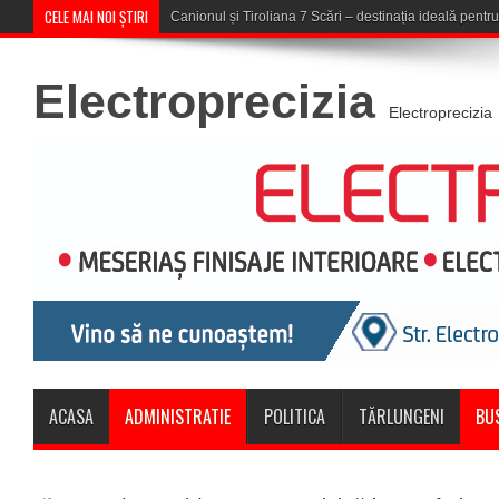
CELE MAI NOI ȘTIRI
Concert în aer liber la Kome
Electroprecizia
Electroprecizia
ACASA
ADMINISTRATIE
POLITICA
TĂRLUNGENI
BU