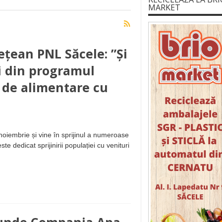
MARKET
ețean PNL Săcele: ”Și
ri din programul
e de alimentare cu
noiembrie și vine în sprijinul a numeroase
e dedicat sprijinirii populației cu venituri