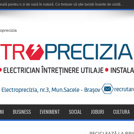
roprecizia
NI
BUSINESS
EVENIMENT
SOCIAL
JOBURI
CULTURA
RECICLEAZĂ LA BRI