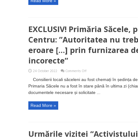
Read More »
EXCLUSIV! Primăria Săcele, p
Centru: ”Autoritatea nu tre
eroare […] prin furnizarea d
incorecte”
on
24 October 2022
Comments Off
EXCLUSIV!
Consilierii locali săceleni au fost chemați în ședința 
Primăria
Săcele,
Primaria Săcele nu a fost în stare până în ultima zi (chia
pusă
documentele necesare și solicitate ...
la
colț
de
Read More »
ADR
Centru:
”Autoritatea
nu
trebuie
să
Urmările vizitei “Activistulu
pună
grav