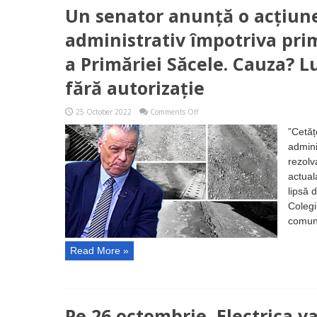
Un senator anunță o acțiune
administrativ împotriva prim
a Primăriei Săcele. Cauza? Lu
fără autorizație
on
25 October 2022
Comments Off
Un
senator
”Cetăț
anunță
admini
o
acțiune
rezolv
în
actual
contencios
administrativ
lipsă 
împotriva
Colegi
primarului
Popa
comuni
Virgil
și
Read More »
a
Primăriei
Săcele.
Cauza?
Lucrările
proaste
Pe 26 octombrie, Electrica v
și