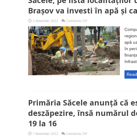
Săcele, pe lista localitățil
Conectare’
la
Brașov va investi în apă și c
rețelele
de
alimentare
on
2 November 2022
Comments Off
cu
Săcele,
apă
pe
Compa
şi
lista
region
canalizare”
localităților
unde
apă uz
Compania
în per
Apa
Brașov
finanț
va
Infras
investi
în
apă
Read
și
canal
Primăria Săcele anunță că e
deszăpezire, însă numărul de
19 la 16
on
1 November 2022
Comments Off