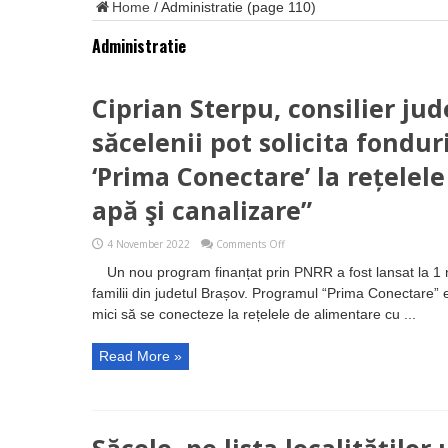
Home
/
Administratie
(page 110)
Administratie
Ciprian Sterpu, consilier jud
săcelenii pot solicita fondu
‘Prima Conectare’ la rețelel
apă şi canalizare”
on
4 November 2022
Comments Off
Ciprian
Un nou program finanțat prin PNRR a fost lansat la 1 
Sterpu,
consilier
familii din judetul Brașov. Programul “Prima Conectare” est
județean
mici să se conecteze la rețelele de alimentare cu ...
PNL
Săcele:
”Și
Read More »
săcelenii
pot
solicita
fonduri
din
programul
‘Prima