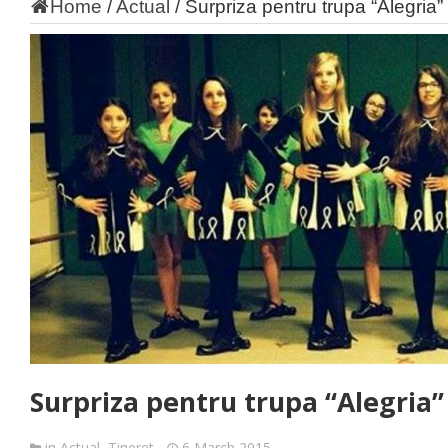
Home
/
Actual
/
Surpriza pentru trupa “Alegria”
Surpriza pentru trupa “Alegria”
in
Actual
,
Tineret
6 March 2015