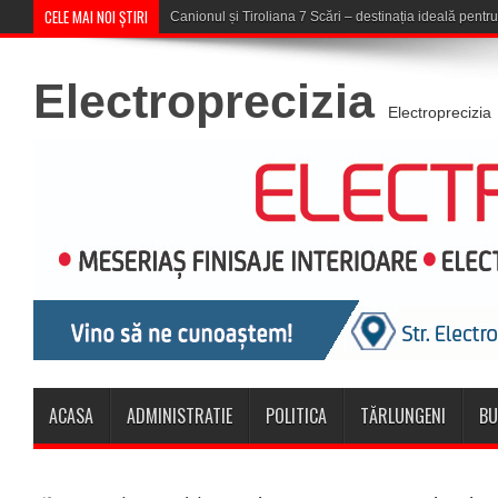
CELE MAI NOI ȘTIRI
Concert în aer liber la Komeea Café
Electroprecizia
Electroprecizia
ACASA
ADMINISTRATIE
POLITICA
TĂRLUNGENI
BU