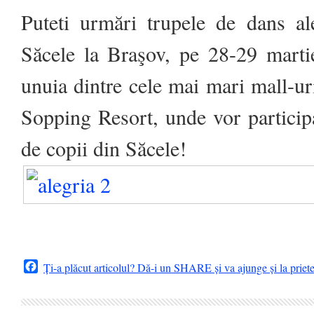
Puteti urmări trupele de dans ale
Săcele la Braşov, pe 28-29 martie
unuia dintre cele mai mari mall-uri
Sopping Resort, unde vor particip
de copii din Săcele!
Facebook
Ți-a plăcut articolul? Dă-i un SHARE și va ajunge și la priet