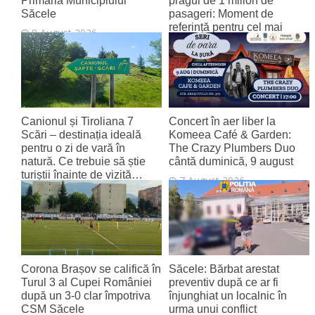
Primăria Municipiului
pragul de 1 milion de
Săcele
pasageri: Moment de
referință pentru cel mai
8 August 2026
tânăr aeroport al țării
8 August 2026
Canionul și Tiroliana 7
Concert în aer liber la
Scări – destinația ideală
Komeea Café & Garden:
pentru o zi de vară în
The Crazy Plumbers Duo
natură. Ce trebuie să știe
cântă duminică, 9 august
turiștii înainte de vizită…
7 August 2026
7 August 2026
Corona Brașov se califică în
Săcele: Bărbat arestat
Turul 3 al Cupei României
preventiv după ce ar fi
după un 3-0 clar împotriva
înjunghiat un localnic în
CSM Săcele
urma unui conflict