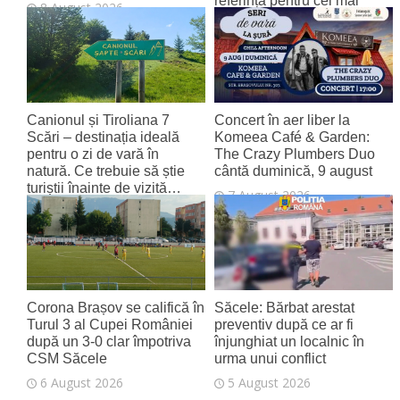
referință pentru cel mai
8 August 2026
tânăr aeroport al țării
8 August 2026
Canionul și Tiroliana 7
Concert în aer liber la
Scări – destinația ideală
Komeea Café & Garden:
pentru o zi de vară în
The Crazy Plumbers Duo
natură. Ce trebuie să știe
cântă duminică, 9 august
turiștii înainte de vizită…
7 August 2026
7 August 2026
Corona Brașov se califică în
Săcele: Bărbat arestat
Turul 3 al Cupei României
preventiv după ce ar fi
după un 3-0 clar împotriva
înjunghiat un localnic în
CSM Săcele
urma unui conflict
6 August 2026
5 August 2026