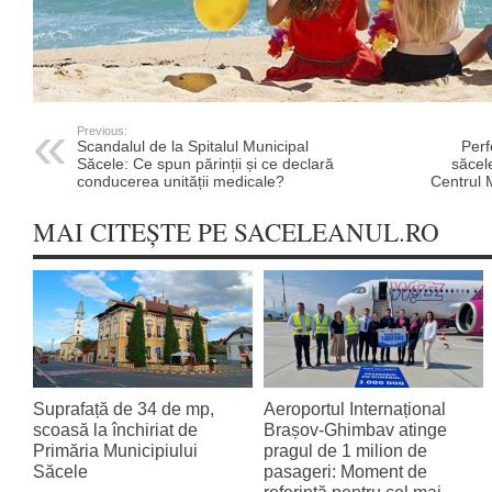
Previous:
Scandalul de la Spitalul Municipal
Perf
Săcele: Ce spun părinții și ce declară
săcel
conducerea unității medicale?
Centrul M
MAI CITEȘTE PE SACELEANUL.RO
Suprafață de 34 de mp,
Aeroportul Internațional
scoasă la închiriat de
Brașov‑Ghimbav atinge
Primăria Municipiului
pragul de 1 milion de
Săcele
pasageri: Moment de