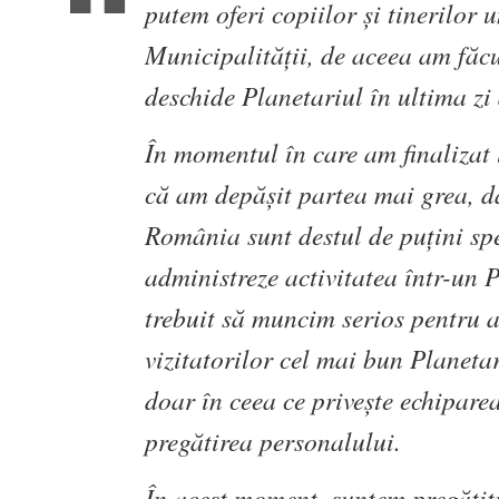
putem oferi copiilor și tinerilor 
Municipalității, de aceea am făcu
deschide Planetariul în ultima zi
În momentul în care am finalizat 
că am depășit partea mai grea, da
România sunt destul de puțini spe
administreze activitatea într-un P
trebuit să muncim serios pentru a
vizitatorilor cel mai bun Planet
doar în ceea ce privește echiparea
pregătirea personalului.
În acest moment, suntem pregătiți