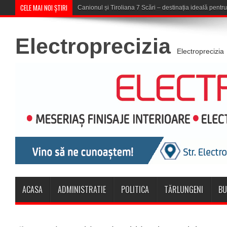
CELE MAI NOI ȘTIRI
Concert în aer liber la Komeea Café
Electroprecizia
Electroprecizia
ACASA
ADMINISTRATIE
POLITICA
TĂRLUNGENI
BU