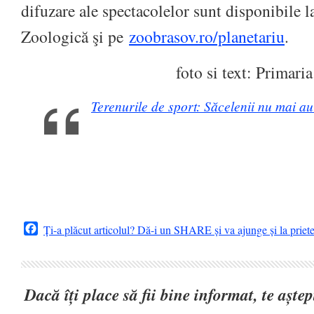
difuzare ale spectacolelor sunt disponibile l
Zoologică şi pe
zoobrasov.ro/planetariu
.
foto si text: Primar
Terenurile de sport: Săcelenii nu mai a
Facebook
Ți-a plăcut articolul? Dă-i un SHARE și va ajunge și la priet
Dacă îți place să fii bine informat, te așt