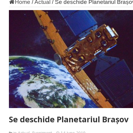
Home
/
Actual
/
Se deschide Planetariul Brașo
Se deschide Planetariul Brașov
in
Actual
,
Eveniment
14 June 2019