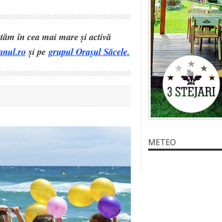
eptăm în cea mai mare și activă
anul.ro
și pe
grupul Orașul Săcele.
METEO