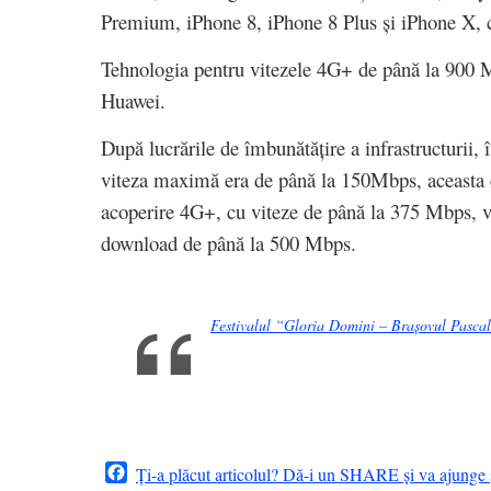
Premium, iPhone 8, iPhone 8 Plus și iPhone X, 
Tehnologia pentru vitezele 4G+ de până la 900 Mb
Huawei.
După lucrările de îmbunătățire a infrastructurii,
viteza maximă era de până la 150Mbps, aceasta 
acoperire 4G+, cu viteze de până la 375 Mbps, v
download de până la 500 Mbps.
Festivalul “Gloria Domini – Brașovul Pascal”
Facebook
Ți-a plăcut articolul? Dă-i un SHARE și va ajunge ș