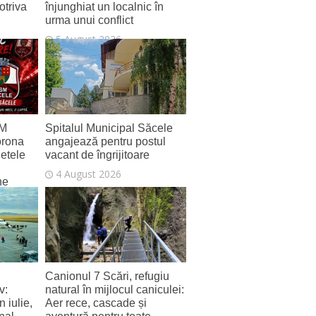
otriva
înjunghiat un localnic în
urma unui conflict
5 August 2026
SM
Spitalul Municipal Săcele
orona
angajează pentru postul
letele
vacant de îngrijitoare
4 August 2026
ne
Canionul 7 Scări, refugiu
v:
natural în mijlocul caniculei:
 iulie,
Aer rece, cascade și