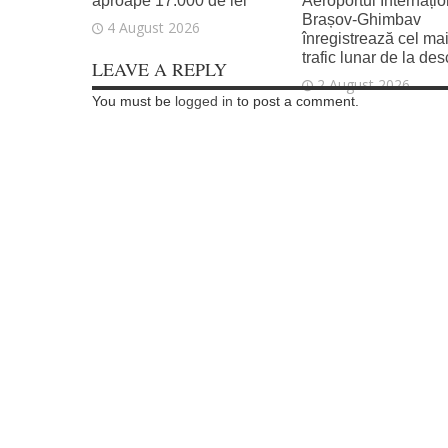
aproape 17.000 de lei
Aeroportul Internațio
Brașov‑Ghimbav
4 August 2026
înregistrează cel ma
trafic lunar de la de
LEAVE A REPLY
2 August 2026
You must be
logged in
to post a comment.