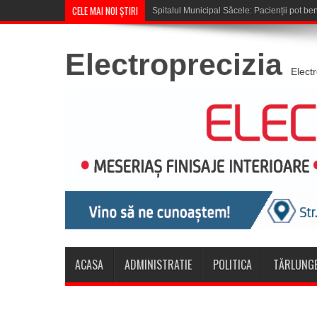
CELE MAI NOI ȘTIRI
Cupa României: CSM Săcele în
Electroprecizia
Elect
ACASA
ADMINISTRATIE
POLITICA
TĂRLUNGE