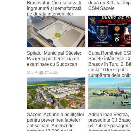
Brașovului. Circulația va fi
după un 3-0 clar împ
îngreunată și semaforizată
CSM Săcele
pe durata intervențiilor
6 August 2026
6 August 2026
Spitalul Municipal Săcele:
Cupa României: C
Pacienții pot beneficia de
Săcele întâlnește C
examinare cu Sudoscan
Brașov în Turul 2. Bi
costă 10 lei și pot fi
5 August 2026
cumpărate deja onli
4 August 2026
Săcele: Acțiune a polițiștilor
Adrian Ioan Veștea,
pentru prevenirea faptelor
presedinte CJ Brașo
antisociale. Amenzi de
64.750 de pasageri în