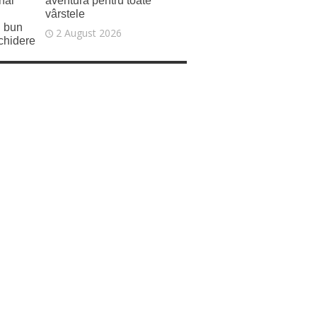
nal
aventură pentru toate
vârstele
i bun
2 August 2026
schidere