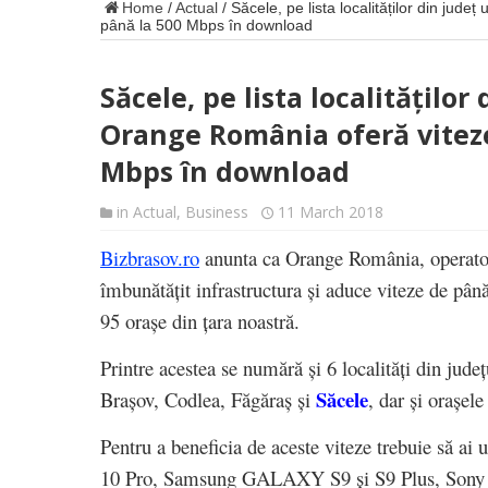
Home
/
Actual
/
Săcele, pe lista localităților din jud
până la 500 Mbps în download
Săcele, pe lista localităților
Orange România oferă viteze
Mbps în download
in
Actual
,
Business
11 March 2018
Bizbrasov.ro
anunta ca Orange România, operator
îmbunătățit infrastructura și aduce viteze de pâ
95 orașe din țara noastră.
Printre acestea se numără și 6 localități din jude
Săcele
Brașov, Codlea, Făgăraș și
, dar și orașel
Pentru a beneficia de aceste viteze trebuie să ai
10 Pro, Samsung GALAXY S9 și S9 Plus, Sony