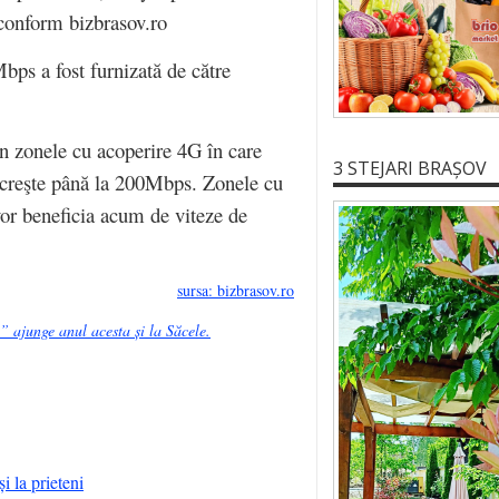
conform bizbrasov.ro
ps a fost furnizată de către
 în zonele cu acoperire 4G în care
3 STEJARI BRAȘOV
creşte până la 200Mbps. Zonele cu
or beneficia acum de viteze de
sursa: bizbrasov.ro
 ajunge anul acesta și la Săcele.
i la prieteni