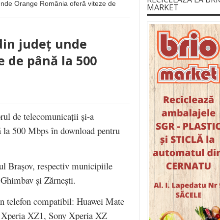
eț unde Orange România oferă viteze de
MARKET
 din județ unde
 de până la 500
ul de telecomunicații și-a
nă la 500 Mbps în download pentru
țul Brașov, respectiv municipiile
e Ghimbav și Zărnești.
 un telefon compatibil: Huawei Mate
 Xperia XZ1, Sony Xperia XZ