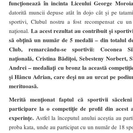
funcționează în incinta Liceului George Moroi
datorită muncii depuse atât în dojo cât și pe tatam
sportivi, Clubul nostru a fost recompensat cu un
La acest rezultat au contribuit și sportiv
național.
să obțină un număr de 5 medalii – din totalul de
Club, remarcându-se sportivii: Coconea Si
națională, Cristina Bădițoi, Sebesteny Norbert,
Andrei – medaliați cu bronz la această competiție
și Hâncu Adrian, care deși nu au urcat pe podi
merituoasă.
Merită menționat faptul că sportivii săcele
participare la o competiție de profil din acest 
experințe.
Astfel la începutul anului aceștia au p
proba kata, unde au participat cu un număr de 18 spor