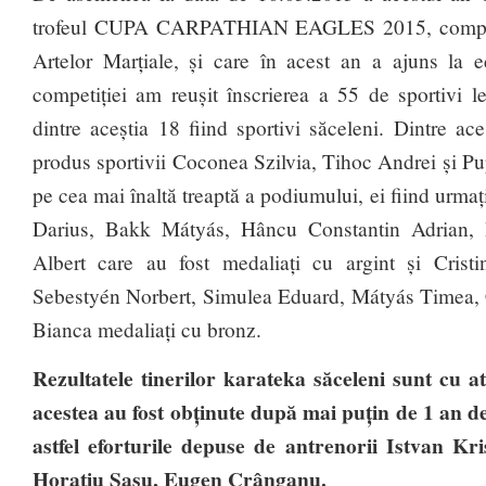
trofeul CUPA CARPATHIAN EAGLES 2015, competiț
Artelor Marțiale, și care în acest an a ajuns la e
competiției am reușit înscrierea a 55 de sportivi le
dintre aceștia 18 fiind sportivi săceleni. Dintre ac
produs sportivii Coconea Szilvia, Tihoc Andrei și P
pe cea mai înaltă treaptă a podiumului, ei fiind urma
Darius, Bakk Mátyás, Hâncu Constantin Adrian,
Albert care au fost medaliați cu argint și Crist
Sebestyén Norbert, Simulea Eduard, Mátyás Timea, 
Bianca medaliați cu bronz.
Rezultatele tinerilor karateka săceleni sunt cu a
acestea au fost obținute după mai puțin de 1 an de
astfel eforturile depuse de antrenorii Istvan K
Horaţiu Sasu, Eugen Crânganu.