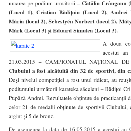
– Cătălin Crânganu (l
urcarea pe podium următorii
(Locul 1), Cristian Bădiţoiu (Locul 2), Andrei
Mária (locul 2), Sebestyén Norbert (locul 2), Mát
Márk (Locul 3) şi Eduard Simulea (Locul 3).
A doua com
acestui an
21.03.2015 – CAMPIONATUL NAȚIONAL DE
Clubului a fost alcătuită din 32 de sportivi, din c
Deși nivelul competiției a fost unul ridicat, au reuș
podiumului următorii karateka săceleni – Bădițoi Cri
Pupăză Andrei. Rezultatele obținute de practicanții d
celor 21 de medalii obținute de sportivii Clubului,
argint și 5 de bronz.
De asemenea la data de 16.05.2015 a acestui an C