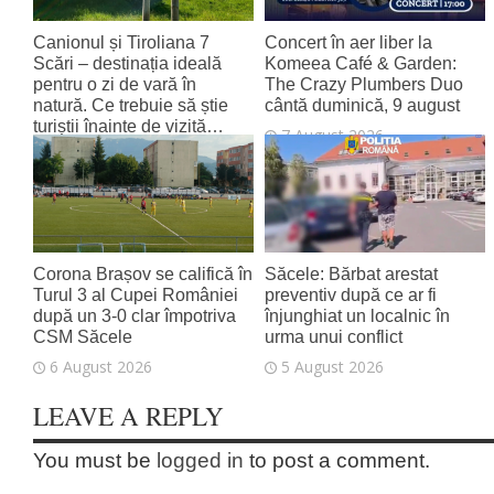
Canionul și Tiroliana 7
Concert în aer liber la
Scări – destinația ideală
Komeea Café & Garden:
pentru o zi de vară în
The Crazy Plumbers Duo
natură. Ce trebuie să știe
cântă duminică, 9 august
turiștii înainte de vizită…
7 August 2026
7 August 2026
Corona Brașov se califică în
Săcele: Bărbat arestat
Turul 3 al Cupei României
preventiv după ce ar fi
după un 3-0 clar împotriva
înjunghiat un localnic în
CSM Săcele
urma unui conflict
6 August 2026
5 August 2026
LEAVE A REPLY
You must be
logged in
to post a comment.