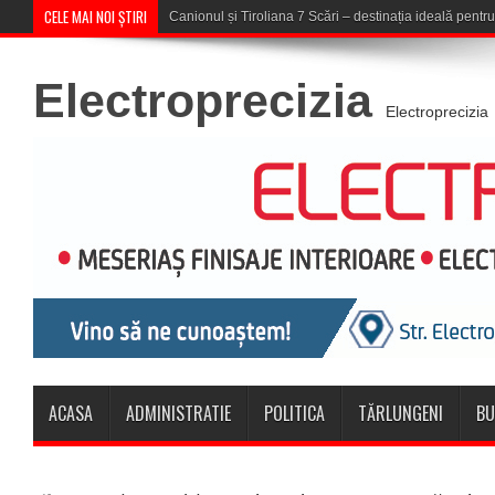
CELE MAI NOI ȘTIRI
Concert în aer liber la Komeea Café &
Electroprecizia
Electroprecizia
ACASA
ADMINISTRATIE
POLITICA
TĂRLUNGENI
BU