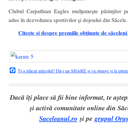
Clubul Carpathian Eagles mulţumeşte părinţilor pe
adus în dezvoltarea sportivilor şi dojoului din Săcele.
Citeşte şi despre premiile obţinute de săcelen
Facebook
Ți-a plăcut articolul? Dă-i un SHARE și va ajunge și la priet
Dacă îți place să fii bine informat, te așt
și activă comunitate online din Să
Saceleanul.ro
și pe
grupul Oraș