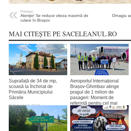
Previous:
Atenţie! Se reduce viteza maximă de
Omagiu ad
rulare în Braşov
MAI CITEȘTE PE SACELEANUL.RO
Suprafață de 34 de mp,
Aeroportul Internațional
scoasă la închiriat de
Brașov‑Ghimbav atinge
Primăria Municipiului
pragul de 1 milion de
Săcele
pasageri: Moment de
referință pentru cel mai
8 August 2026
tânăr aeroport al țării
8 August 2026