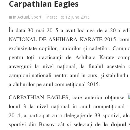
Carpathian Eagles
in
Actual
,
Sport
,
Tineret
12 June 2015
În data 30 mai 2015 a avut loc cea de a 20-a 
NAȚIONAL DE ASHIHARA KARATE 2015, competiți
exclusivitate copiilor, juniorilor și cadeților. Camp
pentru toți practicanții de Ashihara Karate com
anvergură la nivel național, la finalul acesteia c
campioni naționali pentru anul în curs, și stabilindu-
a cluburilor pe anul competițional 2015.
CARPATHIAN EAGLES, care anterior obținuse
locul 3 la nivel național în anul competițional
2014, a participat cu o delegație de 33 sportivi, alc
la dojoul 
sportivi din Brașov cât și selectați de