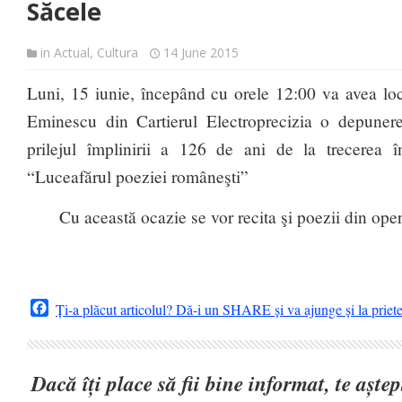
Săcele
in
Actual
,
Cultura
14 June 2015
Luni, 15 iunie, începând cu orele 12:00 va avea loc
Eminescu din Cartierul Electroprecizia o depuner
prilejul împlinirii a 126 de ani de la trecerea î
“Luceafărul poeziei româneşti”
Cu această ocazie se vor recita şi poezii din op
Facebook
Ți-a plăcut articolul? Dă-i un SHARE și va ajunge și la priet
Dacă îți place să fii bine informat, te așt