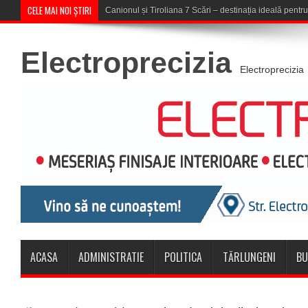
CELE MAI NOI ȘTIRI
Concert în aer liber la Komeea Café &
Electroprecizia
Electroprecizia
ACASA
ADMINISTRATIE
POLITICA
TĂRLUNGENI
BU