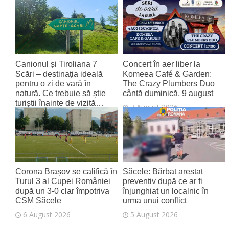
tânăr aeroport al țării
8 August 2026
Canionul și Tiroliana 7
Concert în aer liber la
Scări – destinația ideală
Komeea Café & Garden:
pentru o zi de vară în
The Crazy Plumbers Duo
natură. Ce trebuie să știe
cântă duminică, 9 august
turiștii înainte de vizită…
7 August 2026
7 August 2026
Corona Brașov se califică în
Săcele: Bărbat arestat
Turul 3 al Cupei României
preventiv după ce ar fi
după un 3-0 clar împotriva
înjunghiat un localnic în
CSM Săcele
urma unui conflict
6 August 2026
5 August 2026