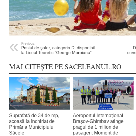
Previous:
Postul de şofer, categoria D, disponibil
D
la Liceul Teoretic “George Moroianu”
cons
MAI CITEȘTE PE SACELEANUL.RO
Suprafață de 34 de mp,
Aeroportul Internațional
scoasă la închiriat de
Brașov‑Ghimbav atinge
Primăria Municipiului
pragul de 1 milion de
Săcele
pasageri: Moment de