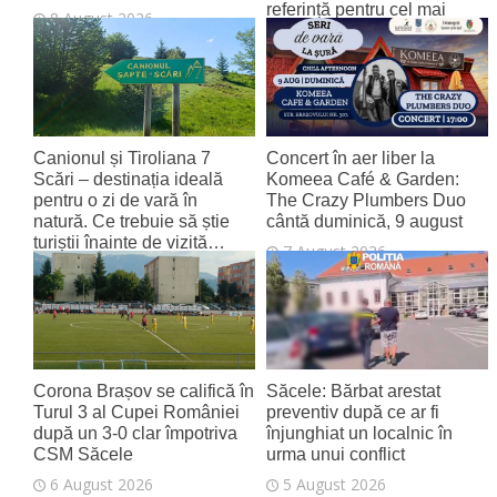
referință pentru cel mai
8 August 2026
tânăr aeroport al țării
8 August 2026
Canionul și Tiroliana 7
Concert în aer liber la
Scări – destinația ideală
Komeea Café & Garden:
pentru o zi de vară în
The Crazy Plumbers Duo
natură. Ce trebuie să știe
cântă duminică, 9 august
turiștii înainte de vizită…
7 August 2026
7 August 2026
Corona Brașov se califică în
Săcele: Bărbat arestat
Turul 3 al Cupei României
preventiv după ce ar fi
după un 3-0 clar împotriva
înjunghiat un localnic în
CSM Săcele
urma unui conflict
6 August 2026
5 August 2026