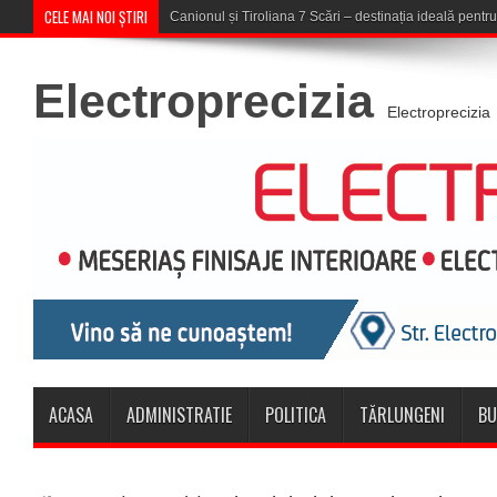
CELE MAI NOI ȘTIRI
Concert în aer liber la Kom
Electroprecizia
Electroprecizia
ACASA
ADMINISTRATIE
POLITICA
TĂRLUNGENI
BU