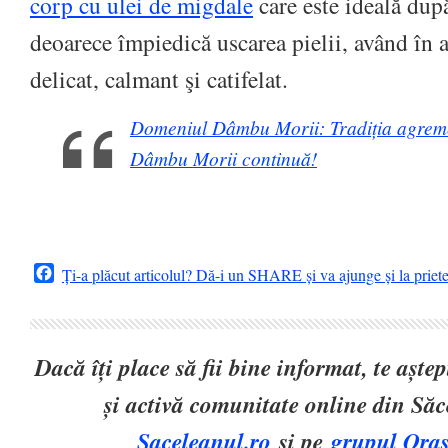
corp cu ulei de migdale
care este ideală dup
deoarece împiedică uscarea pielii, având în a
delicat, calmant şi catifelat.
Domeniul Dâmbu Morii: Tradiția agremen
Dâmbu Morii continuă!
Facebook
Ți-a plăcut articolul? Dă-i un SHARE și va ajunge și la priet
Dacă îți place să fii bine informat, te așt
și activă comunitate online din Să
Saceleanul.ro
și pe
grupul Oraș