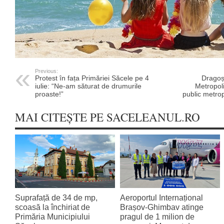
Previous:
Protest în fața Primăriei Săcele pe 4
Dragoș 
iulie: “Ne-am săturat de drumurile
Metropol
proaste!”
public metrop
MAI CITEȘTE PE SACELEANUL.RO
Suprafață de 34 de mp,
Aeroportul Internațional
scoasă la închiriat de
Brașov‑Ghimbav atinge
Primăria Municipiului
pragul de 1 milion de