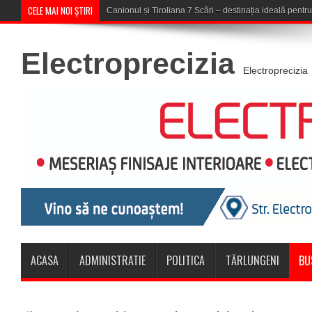
CELE MAI NOI ȘTIRI
Concert în aer liber la Komeea Café
Electroprecizia
Electroprecizia
ACASA
ADMINISTRATIE
POLITICA
TĂRLUNGENI
BU