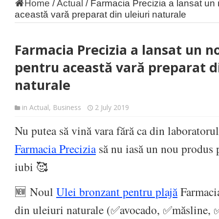
Home
/
Actual
/
Farmacia Precizia a lansat un
această vară preparat din uleiuri naturale
Farmacia Precizia a lansat un n
pentru această vară preparat di
naturale
in
Actual
,
Business
2 July 2019
Nu putea să vină vara fără ca din laboratorul
Farmacia Precizia
să nu iasă un nou produs pe
iubi
🥰
🆕
Noul
Ulei bronzant pentru plajă
Farmacia
din uleiuri naturale (
✅
avocado,
✅
măsline,