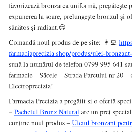
favorizează bronzarea uniformă, pregătește p
expunerea la soare, prelungește bronzul și of
sănătos și radiant.
😊
Comandă noul produs de pe site:
👩‍💻
https
farmaciaprecizia.shop/
produs/
ulei-bronzant-
sună la numărul de telefon 0799 995 641 s
farmacie – Săcele – Strada Parcului nr 20 – 
Electroprecizia!
Farmacia Precizia a pregătit și o ofertă speci
–
Pachetul Bronz Natural
are un preț specia
conține noul produs –
Uleiul bronzant pentr