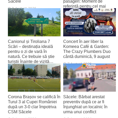
Săcele
pasageri: Moment de
referință pentru cel mai
8 August 2026
tânăr aeroport al țării
8 August 2026
Canionul și Tiroliana 7
Concert în aer liber la
Scări – destinația ideală
Komeea Café & Garden:
pentru o zi de vară în
The Crazy Plumbers Duo
natură. Ce trebuie să știe
cântă duminică, 9 august
turiștii înainte de vizită…
7 August 2026
7 August 2026
Corona Brașov se califică în
Săcele: Bărbat arestat
Turul 3 al Cupei României
preventiv după ce ar fi
după un 3-0 clar împotriva
înjunghiat un localnic în
CSM Săcele
urma unui conflict