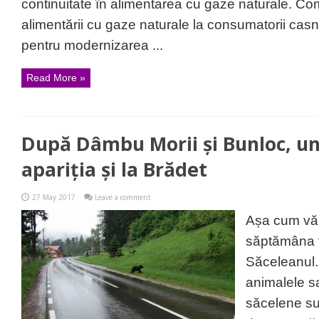
continuitate în alimentarea cu gaze naturale. C
alimentării cu gaze naturale la consumatorii casni
pentru modernizarea ...
Read More »
După Dâmbu Morii și Bunloc, un 
apariția și la Brădet
27 May 2017
Leave a comment
Așa cum vă
săptămâna 
Săceleanul.R
animalele sa
săcelene su