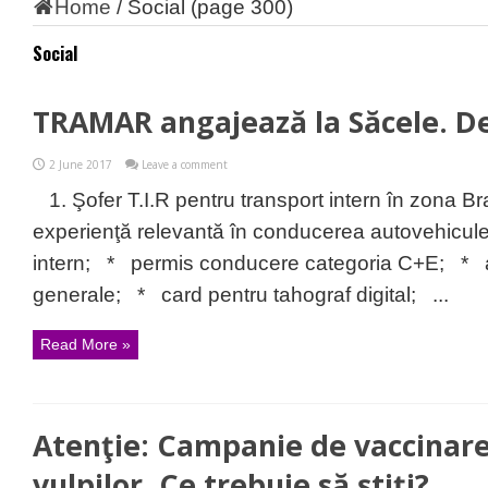
Home
/
Social
(page 300)
Social
TRAMAR angajează la Săcele. De
2 June 2017
Leave a comment
1. Şofer T.I.R pentru transport intern în zona 
experienţă relevantă în conducerea autovehiculel
intern; * permis conducere categoria C+E; * at
generale; * card pentru tahograf digital; ...
Read More »
Atenţie: Campanie de vaccinare
vulpilor. Ce trebuie să ştiţi?