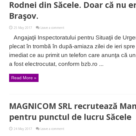
Rodnei din Săcele. Doar că nu e
Braşov.
25 May 2017
Leave a comment
Angajaţii Inspectoratului pentru Situaţii de Urg
plecat în trombă în după-amiaza zilei de ieri spre
imediat ce au primit un telefon care anunţa că u
a fost electrocutat, conform bzb.ro ...
Read More »
MAGNICOM SRL recrutează Man
pentru punctul de lucru Săcele
24 May 2017
Leave a comment