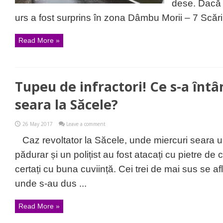
dese. Dacă 
urs a fost surprins în zona Dâmbu Morii – 7 Scări, 
Read More »
Tupeu de infractori! Ce s-a înt
seara la Săcele?
26 May 2017
Leave a comment
Caz revoltator la Săcele, unde miercuri seara un
pădurar și un polițist au fost atacați cu pietre de c
certați cu buna cuviință. Cei trei de mai sus se a
unde s-au dus ...
Read More »