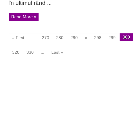
în ultimul rând ...
Read More »
300
« First
...
270
280
290
«
298
299
320
330
...
Last »