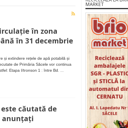
MARKET
irculație în zona
până în 31 decembrie
e și extindere rețele de apă potabilă și
xecutate de Primăria Săcele vor continua
el: Etapa I/tronson 1 : între Bd. ...
 este căutată de
, anunțați