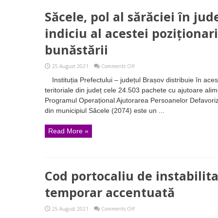
Săcele, pol al sărăciei în ju
indiciu al acestei poziționari
bunăstării
on
25 August 2021
Comments Off
Săcele,
Instituția Prefectului – județul Brașov distribuie în aces
pol
al
teritoriale din județ cele 24.503 pachete cu ajutoare alim
sărăciei
Programul Operațional Ajutorarea Persoanelor Defavori
în
județul
din municipiul Săcele (2074) este un ...
Brașov?
Iată
un
Read More »
indiciu
al
acestei
poziționari
în
coada
Cod portocaliu de instabilit
listei
bunăstării
temporar accentuată
on
25 August 2021
Comments Off
Cod