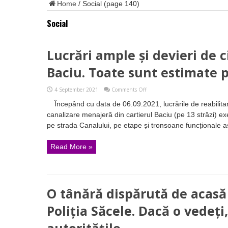
Home
/
Social
(page 140)
Social
Lucrări ample și devieri de c
Baciu. Toate sunt estimate 
on
4 September 2021
Comments Off
Lucrări
Începând cu data de 06.09.2021, lucrările de reabilitar
ample
și
canalizare menajeră din cartierul Baciu (pe 13 străzi) e
devieri
pe strada Canalului, pe etape și tronsoane funcționale astf
de
circulație
în
Read More »
zona
Baciu.
Toate
sunt
estimate
până
O tânără dispărută de acasă
în
31
decembrie
Poliția Săcele. Dacă o vedeți