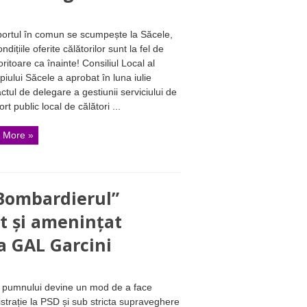
ortul în comun se scumpește la Săcele,
ndițiile oferite călătorilor sunt la fel de
oritoare ca înainte! Consiliul Local al
piului Săcele a aprobat în luna iulie
ctul de delegare a gestiunii serviciului de
rt public local de călători ...
 More »
”Bombardierul”
it și amenințat
a GAL Garcini
 pumnului devine un mod de a face
strație la PSD și sub stricta supraveghere