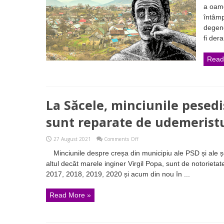
”Bombardierul”
a oame
protejat
întâmp
de
Virgil
degene
Popa
fi dera
a
lovit
și
Read
amenințat
persoane
prezente
la
sedinta
GAL
La Săcele, minciunile pesedi
Garcini
sunt reparate de udemeristu
on
27 August 2021
Comments Off
La
Minciunile despre creșa din municipiu ale PSD și ale șe
Săcele,
minciunile
altul decât marele inginer Virgil Popa, sunt de notorietat
pesedistului
2017, 2018, 2019, 2020 și acum din nou în ...
Virgil
Popa
sunt
Read More »
reparate
de
udemeristul
Géczi
Gellért