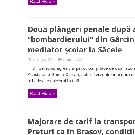
Read More »
îmbunătățești
condițiile
de
transport
este
o
Două plângeri penale după 
jignire
pentru
călătorii
’’bombardierului’’ din Gârcin
săceleni
mediator școlar la Săcele
on
31 August 2021
Comments Off
Două
Un personaj agresiv și periculos își face de cap în zon
plângeri
penale
Acesta este Ganea Ciprian, autorul violențelor asupra unu
după
și l-a lovit cu piciorul în față ...
atacul
’’bombardierului’’
din
Read More »
Gârcini
care
a
agresat
un
mediator
Majorare de tarif la transpo
școlar
la
Săcele
Prețuri ca în Brașov, condiți