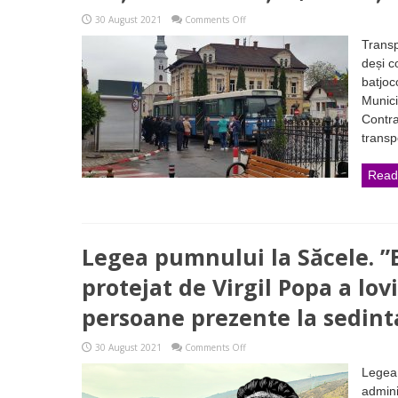
on
30 August 2021
Comments Off
Majorare
de
Transp
tarif
deși co
la
transportul
batjoc
în
Munici
comun:
Prețuri
Contra
ca
transpo
în
Brașov,
condiții
Read
ca
în
Uganda
Legea pumnului la Săcele. 
protejat de Virgil Popa a lov
persoane prezente la sedint
on
30 August 2021
Comments Off
Legea
pumnului
Legea
la
admini
Săcele.