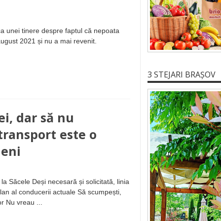
nica unei tinere despre faptul că nepoata
august 2021 și nu a mai revenit.
3 STEJARI BRAȘOV
ei, dar să nu
transport este o
leni
a Săcele Deși necesară și solicitată, linia
lan al conducerii actuale Să scumpești,
or Nu vreau ...