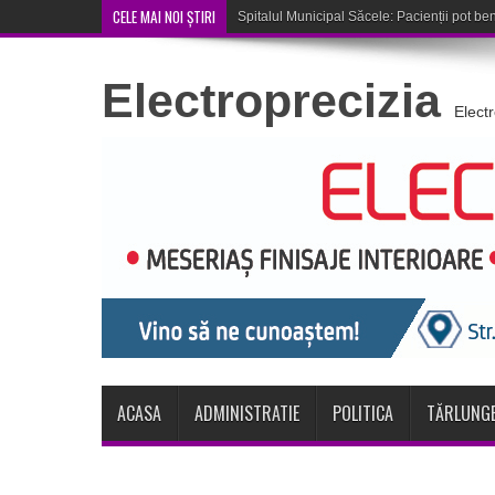
CELE MAI NOI ȘTIRI
Cupa României: CSM Săce
Electroprecizia
Elect
ACASA
ADMINISTRATIE
POLITICA
TĂRLUNGE