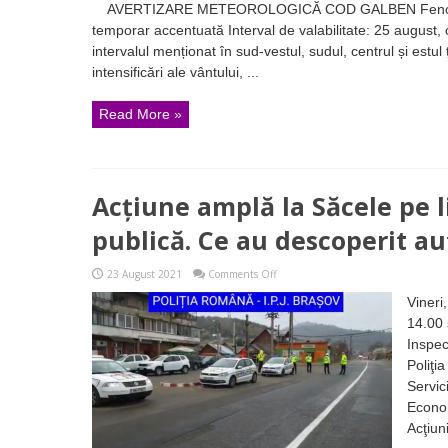
AVERTIZARE METEOROLOGICĂ COD GALBEN Fenomene 
portocaliu
de
temporar accentuată Interval de valabilitate: 25 august,
instabilitate
intervalul menționat în sud-vestul, sudul, centrul și estul ț
atmosferică
temporar
intensificări ale vântului, ...
accentuată
Read More »
Acțiune amplă la Săcele pe l
publică. Ce au descoperit au
on
23 August 2021
Comments Off
Acțiune
amplă
Vineri
la
14.00 
Săcele
pe
Inspec
linie
Poliţia
de
ordine
Servici
publică.
Econom
Ce
au
Acţiuni
descoperit