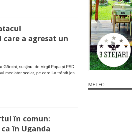
atacul
i care a agresat un
a Gârcini, susținut de Virgil Popa și PSD
i mediator școlar, pe care l-a trântit jos
METEO
rtul în comun:
i ca în Uganda