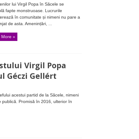
nilor lui Virgil Popa în Săcele se
lă fapte monstruoase. Lucrurile
rează în comunitate și nimeni nu pare a
njat de asta. Amenințări, ...
 More »
stului Virgil Popa
l Géczi Gellért
fului acestui partid de la Săcele, nimeni
e publică. Promisă în 2016, ulterior în