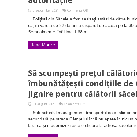
autoritățile
on
3 September 2021
Comments Off
O
Poliţiştii din Săcele a fost sesizaţi astăzi de către bu
tânără
dispărută
sa, în vârstă de 22 de ani a dispărut de acasă pe la 30 
de
Semnalmente: înălțime 1,68 m, ...
acasă
este
căutată
Read More »
de
Poliția
Săcele.
Dacă
o
vedeți,
Să scumpești prețul călători
anunțați
autoritățile
îmbunătățești condițiile de 
jignire pentru călătorii săce
on
31 August 2021
Comments Off
Să
Sub actualul management, transportul este falimentar l
scumpești
prețul
secundară pe strada Câmpului încă nu apare în niciun p
călătoriei,
fără să și modernizezi este o sfidare la adresa săcelenil
dar
să
nu