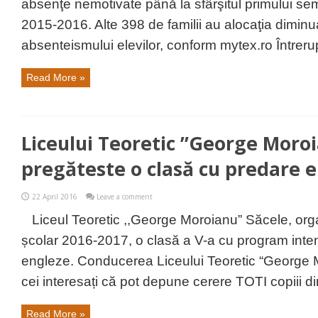
absenţe nemotivate până la sfârşitul primului sem
2015-2016. Alte 398 de familii au alocaţia diminu
absenteismului elevilor, conform mytex.ro Întrerup
Read More »
Liceului Teoretic ”George Moro
pregăteste o clasă cu predare e
22 April 2016
Leave a comment
Liceul Teoretic ,,George Moroianu” Săcele, or
școlar 2016-2017, o clasă a V-a cu program inten
engleze. Conducerea Liceului Teoretic “George M
cei interesați că pot depune cerere TOTI copiii din 
Read More »