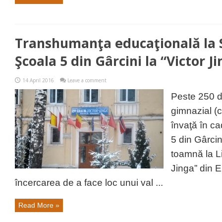
Transhumanţa educaţională la S
Şcoala 5 din Gârcini la “Victor J
14 April 2016
Leave a comment
Peste 250 de
gimnazial (
învaţă în ca
5 din Gârcin
toamnă la Li
Jinga” din E
încercarea de a face loc unui val ...
Read More »