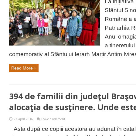
La inițiativa
Sfântul Sino
Române a ap
Patriarhia R
Anul omagial
a tineretului
comemorativ al Sfântului Ierarh Martir Antim Ivirean
Read More »
394 de familii din judeţul Braş
alocaţia de susţinere. Unde est
27 April 2016
Leave a comment
Asta după ce copiii acestora au adunat în cata