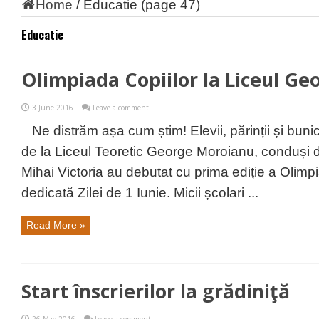
Home
/
Educatie
(page 47)
Educatie
Olimpiada Copiilor la Liceul G
3 June 2016
Leave a comment
Ne distrăm așa cum știm! Elevii, părinții și bunic
de la Liceul Teoretic George Moroianu, conduși
Mihai Victoria au debutat cu prima ediție a Olimpia
dedicată Zilei de 1 Iunie. Micii școlari ...
Read More »
Start înscrierilor la grădiniţă