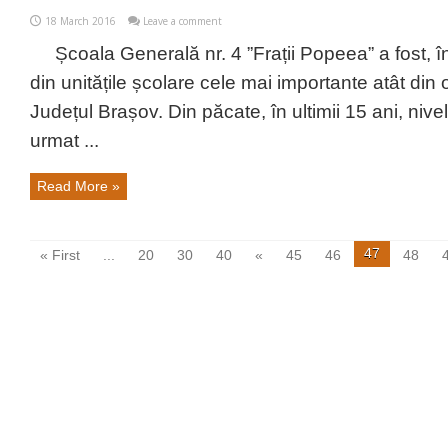
18 March 2016
Leave a comment
Școala Generală nr. 4 ”Frații Popeea” a fost, în
din unitățile școlare cele mai importante atât din 
Județul Brașov. Din păcate, în ultimii 15 ani, nivel
urmat ...
Read More »
47
« First
...
20
30
40
«
45
46
48