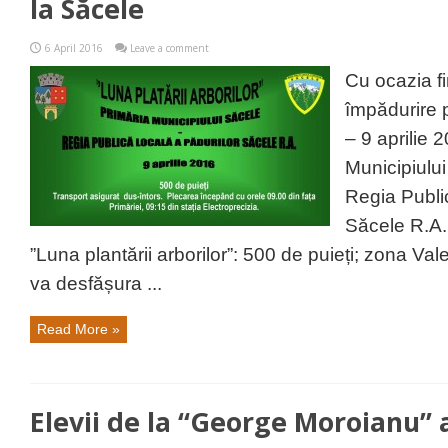
la Săcele
6 April 2016
Leave a comment
Cu ocazia fi
împădurire 
– 9 aprilie 
Municipiulu
Regia Publi
Săcele R.A.
”Luna plantării arborilor”: 500 de puieți; zona Va
va desfășura ...
Read More »
Elevii de la “George Moroianu”