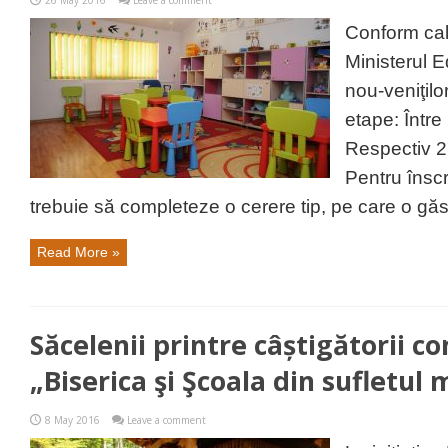
26 May 2016
Leave a comment
Conform cale
Ministerul E
nou-veniţilo
etape: Între
Respectiv 27
Pentru înscri
trebuie să completeze o cerere tip, pe care o găs
Read More »
Săcelenii printre câștigătorii c
„Biserica şi Şcoala din sufletul
8 May 2016
Leave a comment