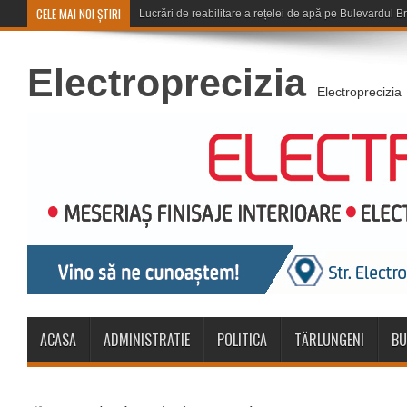
CELE MAI NOI ȘTIRI
Corona Brașov se califică în
Electroprecizia
Electroprecizia
ACASA
ADMINISTRATIE
POLITICA
TĂRLUNGENI
BU