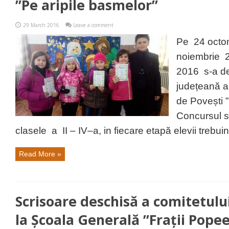
”Pe aripile basmelor”
29 March 2016
Leave a comment
Pe 24 octo
noiembrie 2
2016 s-a de
județeană a
de Povești ”
Concursul s-
clasele a II – IV–a, in fiecare etapă elevii trebuin
Read More »
Scrisoare deschisă a comitetului
la Școala Generală ”Frații Pope