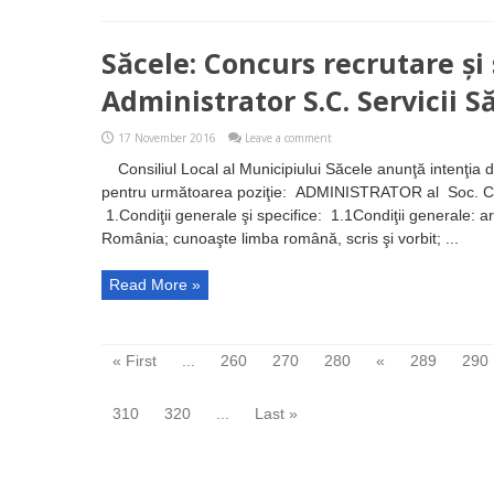
Săcele: Concurs recrutare și 
Administrator S.C. Servicii S
17 November 2016
Leave a comment
Consiliul Local al Municipiului Săcele anunţă intenţi
pentru următoarea poziţie: ADMINISTRATOR al Soc. 
1.Condiţii generale şi specifice: 1.1Condiţii generale: a
România; cunoaşte limba română, scris şi vorbit; ...
Read More »
« First
...
260
270
280
«
289
290
310
320
...
Last »