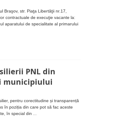
 Braşov, str. Piaţa Libertăţii nr.17,
or contractuale de execuţie vacante la:
ratului de specialitate al primarului
silierii PNL din
ii municipiului
ilier, pentru corectitudine și transparență
s în poziția din care pot să fac aceste
e, în special din ...