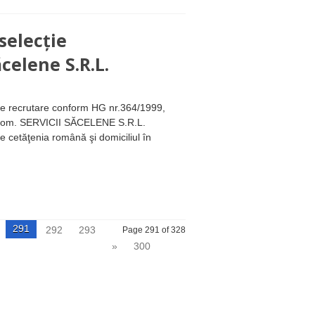
selecție
ăcelene S.R.L.
a de recrutare conform HG nr.364/1999,
Com. SERVICII SĂCELENE S.R.L.
re cetăţenia română şi domiciliul în
291
292
293
Page 291 of 328
»
300