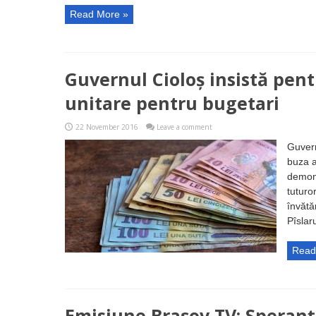
Read More »
Guvernul Cioloș insistă pent
unitare pentru bugetari
22 November 2016
Leave a comment
Guvern
buza a
demons
tuturo
învătă
Pîslar
Read
Emisiune Braşov TV: Speran