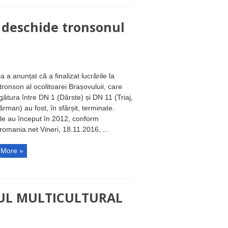
e deschide tronsonul
a a anunțat că a finalizat lucrările la
tronson al ocolitoarei Brașovuluii, care
gătura între DN 1 (Dârste) și DN 11 (Triaj,
rman) au fost, în sfârșit, terminate.
ile au început în 2012, conform
romania.net Vineri, 18.11.2016, ...
 More »
TRUL MULTICULTURAL