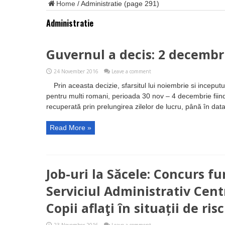
Home
/
Administratie
(page 291)
Administratie
Guvernul a decis: 2 decembrie
24 November 2016
Leave a comment
Prin aceasta decizie, sfarsitul lui noiembrie si incepu
pentru multi romani, perioada 30 nov – 4 decembrie fiind 
recuperată prin prelungirea zilelor de lucru, până în dat
Read More »
Job-uri la Săcele: Concurs fu
Serviciul Administrativ Cent
Copii aflaţi în situații de risc