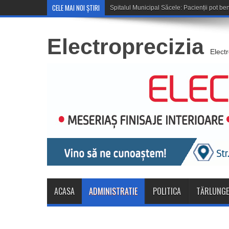
CELE MAI NOI ȘTIRI
Cupa României: CSM Săce
Electroprecizia
Elect
ACASA
ADMINISTRATIE
POLITICA
TĂRLUNGE