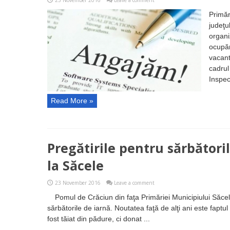
23 November 2016
Leave a comment
Primăr
judeţul
organ
ocupăr
vacan
cadrul
Inspect
Read More »
Pregătirile pentru sărbătoril
la Săcele
23 November 2016
Leave a comment
Pomul de Crăciun din faţa Primăriei Municipiului Săc
sărbătorile de iarnă. Noutatea faţă de alţi ani este faptu
fost tăiat din pădure, ci donat ...