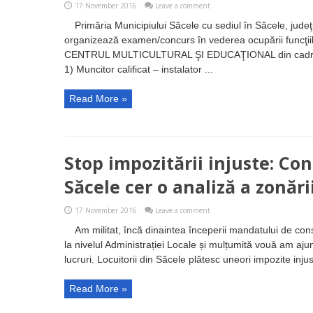
17 November 2016
Leave a comment
Primăria Municipiului Săcele cu sediul în Săcele, judeţul
organizează examen/concurs în vederea ocupării funcţiil
CENTRUL MULTICULTURAL ŞI EDUCAŢIONAL din cadrul apa
1) Muncitor calificat – instalator ...
Read More »
Stop impozitării injuste: Con
Săcele cer o analiză a zonăr
17 November 2016
Leave a comment
Am militat, încă dinaintea începerii mandatului de cons
la nivelul Administrației Locale și mulțumită vouă am ajun
lucruri. Locuitorii din Săcele plătesc uneori impozite injust
Read More »