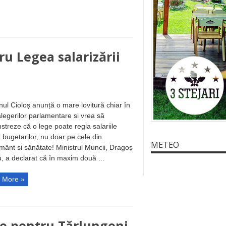
ru Legea salarizării
ul Cioloș anunță o mare lovitură chiar în
legerilor parlamentare si vrea să
treze că o lege poate regla salariile
r bugetarilor, nu doar pe cele din
METEO
mânt si sănătate! Ministrul Muncii, Dragoș
u, a declarat că în maxim două ...
 More »
ţe pentru Tărlungeni