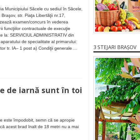
ia Municipiului Săcele cu sediul în Săcele,
 Braşov, str. Piaţa Libertăţii nr.17,
izează examen/concurs în vederea
ii funcţiilor contractuale de execuţie
te la: SERVICIUL ADMINISTRATIV din
 aparatului de specialitate al primarului:
3 STEJARI BRAȘOV
or tr. IA– 1 post a) Condiţii generale ...
e de iarnă sunt în toi
ele este împodobit, semn că se apropie
l că acest brad înalt de 18 metri nu a mai