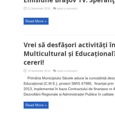
22 November 2016
Leave a comment
Read More »
Vrei să desfășori activități î
Multicultural și Educațional
cereri!
18 November 2016
Leave a comment
Primăria Municipiului Săcele aduce la cunoștiință desch
Educațional (C.M.E.), proiect SMIS 47985, finanțat pri
2013, implementat în baza Contractului de finanțare nr.
Dezvoltării Regionale și Administrației Publice în calitate 
Read More »