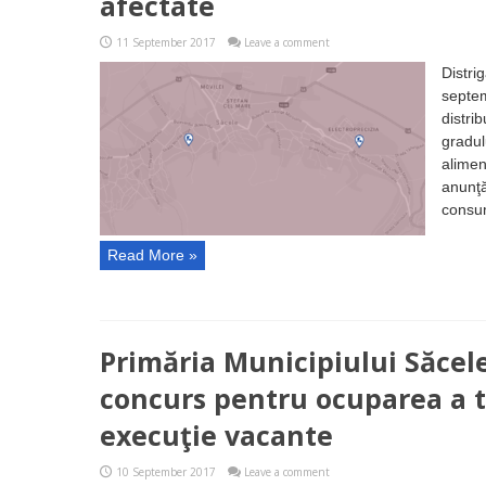
afectate
11 September 2017
Leave a comment
Distri
septem
distri
gradul
alimen
anunţă
consuma
Read More »
Primăria Municipiului Săcel
concurs pentru ocuparea a tr
execuţie vacante
10 September 2017
Leave a comment