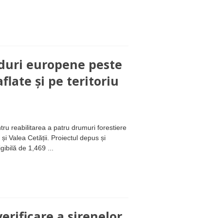
nduri europene peste
late și pe teritoriu
ru reabilitarea a patru drumuri forestiere
și Valea Cetății. Proiectul depus și
ibilă de 1,469 ...
erificare a sirenelor