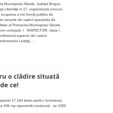
ia Municipiului Săcele, Judeţul Braşov,
iaţa Libertăţii nr.17, organizează concurs
 ocuparea a trei funcţii publice de
ie vacante din cadrul aparatului de
litate al Primarului Municipiului Săcele,
cum urmează: I. INSPECTOR, clasa I,
rofesional superior din cadrul
imentului Licitaţii, ...
ru o clădire situată
de ce!
espectiv 17.184 lei/an pentru închirierea
e 436 mp reprezintă construcții , iar 1050