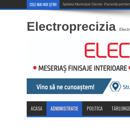
CELE MAI NOI ȘTIRI
Cupa României: CSM Săcele
Electroprecizia
Elect
ACASA
ADMINISTRATIE
POLITICA
TĂRLUNGE