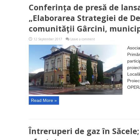
Conferința de presă de lansa
„Elaborarea Strategiei de De
comunității Gârcini, municip
12 September 2017
Leave a comment
Asocia
Primăr
partic
proiec
Locală
Proiec
OPERA
Read More »
Întreruperi de gaz în Săcele; 