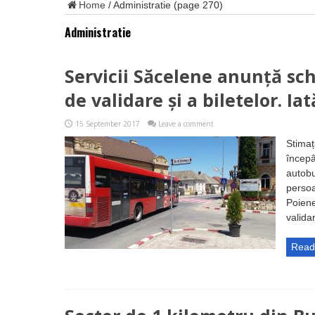
Home
/
Administratie
(page 270)
Administratie
Servicii Săcelene anunță sc
de validare și a biletelor. Ia
15 September 2017
Leave a comment
Stimaț
începâ
autobu
persoa
Poiene
validar
Read