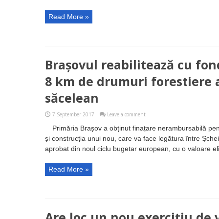
Read More »
Brașovul reabilitează cu fo
8 km de drumuri forestiere af
săcelean
7 September 2017
Leave a comment
Primăria Brașov a obținut finațare nerambursabilă pent
și construcția unui nou, care va face legătura între Șchei 
aprobat din noul ciclu bugetar european, cu o valoare elig
Read More »
Are loc un nou exercițiu de v