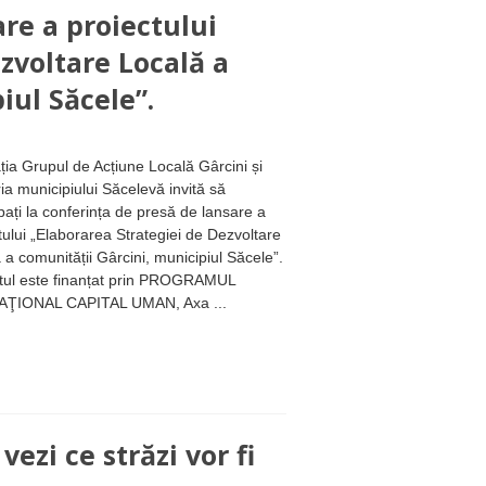
re a proiectului
zvoltare Locală a
iul Săcele”.
ția Grupul de Acțiune Locală Gârcini și
ia municipiului Săcelevă invită să
ipați la conferința de presă de lansare a
tului „Elaborarea Strategiei de Dezvoltare
 a comunității Gârcini, municipiul Săcele”.
tul este finanțat prin PROGRAMUL
ŢIONAL CAPITAL UMAN, Axa ...
vezi ce străzi vor fi