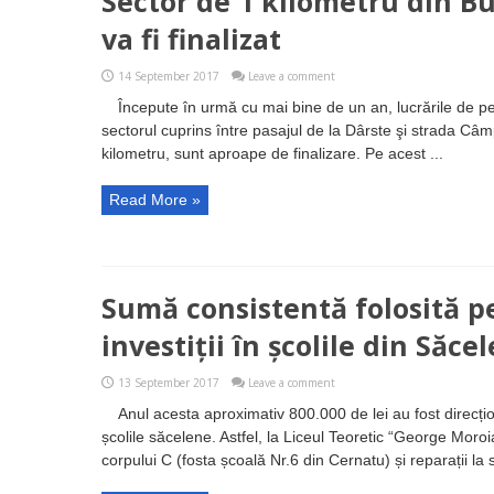
Sector de 1 kilometru din B
va fi finalizat
14 September 2017
Leave a comment
Începute în urmă cu mai bine de un an, lucrările de p
sectorul cuprins între pasajul de la Dârste şi strada Câ
kilometru, sunt aproape de finalizare. Pe acest ...
Read More »
Sumă consistentă folosită pe
investiții în școlile din Săcel
13 September 2017
Leave a comment
Anul acesta aproximativ 800.000 de lei au fost direcționaț
școlile săcelene. Astfel, la Liceul Teoretic “George Moroi
corpului C (fosta școală Nr.6 din Cernatu) și reparații la să