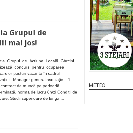
ția Grupul de
ii mai jos!
ația Grupul de Acțiune Locală Gârcini
izează concurs pentru ocuparea
arelor posturi vacante în cadrul
zației: Manager general asociație – 1
METEO
 contract de muncă pe perioadă
rminată, norma de lucru 8h/zi Condiții de
ipare: Studii superioare de lungă ...