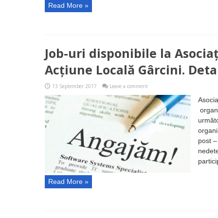
Read More »
Job-uri disponibile la Asocia
Acțiune Locală Gârcini. Detal
13 September 2017
Leave a comment
Asoci
organ
următo
organi
post –
nedete
partic
Read More »