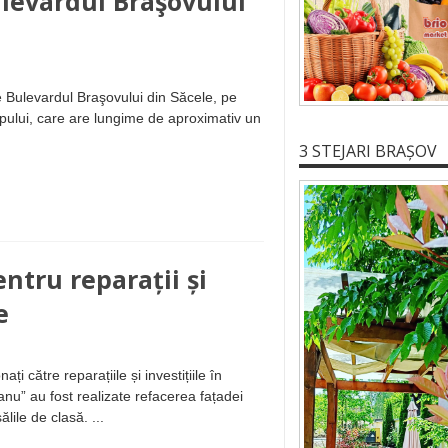
ulevardul Braşovului
e Bulevardul Braşovului din Săcele, pe
mpului, care are lungime de aproximativ un
3 STEJARI BRAȘOV
ntru reparații și
e
i către reparațiile și investițiile în
anu” au fost realizate refacerea fațadei
lile de clasă. ...