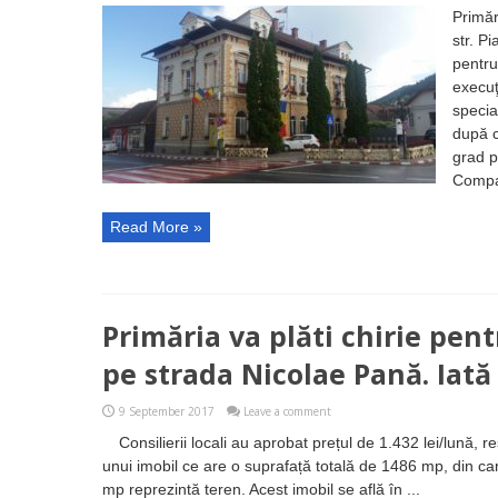
Primăr
str. P
pentru
execuţ
specia
după 
grad p
Compart
Read More »
Primăria va plăti chirie pent
pe strada Nicolae Pană. Iată 
9 September 2017
Leave a comment
Consilierii locali au aprobat prețul de 1.432 lei/lună, r
unui imobil ce are o suprafață totală de 1486 mp, din car
mp reprezintă teren. Acest imobil se află în ...