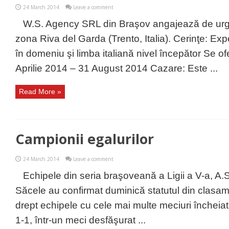
24 March 2014
Leave a comment
W.S. Agency SRL din Braşov angajează de urg
zona Riva del Garda (Trento, Italia). Cerinţe: Ex
în domeniu şi limba italiană nivel începător Se of
Aprilie 2014 – 31 August 2014 Cazare: Este ...
Read More »
Campionii egalurilor
24 March 2014
Leave a comment
Echipele din seria braşoveană a Ligii a V-a, A.S
Săcele au confirmat duminică statutul din clasa
drept echipele cu cele mai multe meciuri încheiate
1-1, într-un meci desfăşurat ...