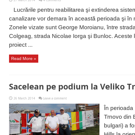
27 March 2014
4 Comments
Lucrările pentru reabilitarea şi extinderea siste
canalizare vor demara în această perioada şi în 
Zonele vizate sunt George Moroianu, între strada 
Colgeag, strada Nicolae Iorga şi Bunloc. Aceste lu
proiect ...
Read More »
Sacelean pe podium la Veliko T
26 March 2014
Leave a comment
În perioada
Trnovo din B
bulgari) a 
Hills la orie