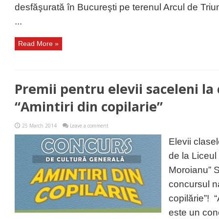
desfăşurată în Bucureşti pe terenul Arcul de Triu
...
Read More »
Premii pentru elevii saceleni la
“Amintiri din copilarie”
25 March 2014
Leave a comment
Elevii clasel
de la Liceul
Moroianu” Să
concursul na
copilărie”! “
este un con