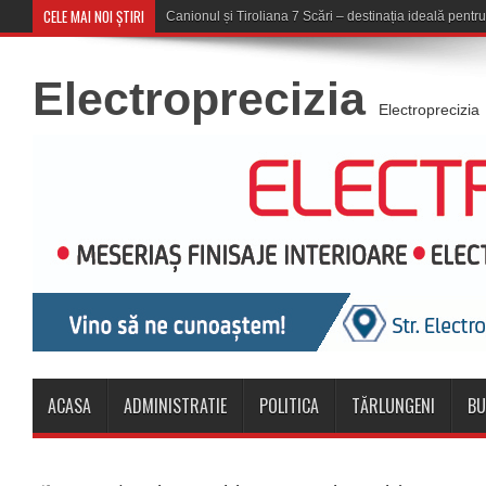
CELE MAI NOI ȘTIRI
Concert în aer liber la Komeea
Electroprecizia
Electroprecizia
ACASA
ADMINISTRATIE
POLITICA
TĂRLUNGENI
BU