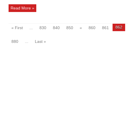
Read More »
862
« First
...
830
840
850
«
860
861
880
...
Last »