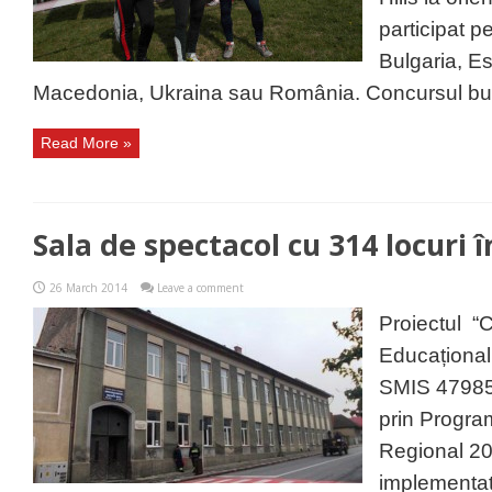
participat p
Bulgaria, E
Macedonia, Ukraina sau România. Concursul bulg
Read More »
Sala de spectacol cu 314 locuri î
26 March 2014
Leave a comment
Proiectul “C
Educațional
SMIS 47985,
prin Progra
Regional 20
implementat