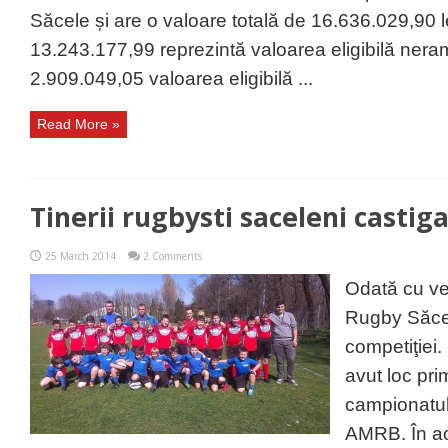
Săcele și are o valoare totală de 16.636.029,90 l
13.243.177,99 reprezintă valoarea eligibilă ner
2.909.049,05 valoarea eligibilă ...
Read More »
Tinerii rugbysti saceleni castiga
25 March 2014
2 Comments
Odată cu ve
Rugby Săcele
competiţiei
avut loc pr
campionatul
AMRB. În a