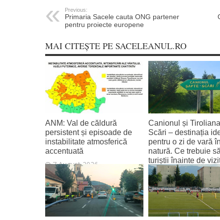
Previous:
Primaria Sacele cauta ONG partener
pentru proiecte europene
MAI CITEȘTE PE SACELEANUL.RO
ANM: Val de căldură
Canionul și Tirolian
persistent și episoade de
Scări – destinația id
instabilitate atmosferică
pentru o zi de vară î
accentuată
natură. Ce trebuie să
turiștii înainte de vi
7 August 2026
7 August 2026