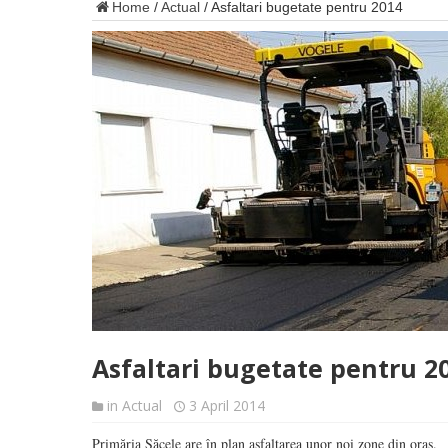
Home
/
Actual
/
Asfaltari bugetate pentru 2014
Asfaltari bugetate pentru 2
in
Actual
3 April 2014
Primăria Săcele are în plan asfaltarea unor noi zone din oraş.