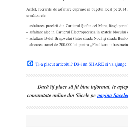
Astfel, lucrările de asfaltare cuprinse în bugetul local pe 2014 
următoarele:
– asfaltarea parcării din Cartierul Ştefan cel Mare, lângă parc
– asfaltare alee în Cartierul Electroprecizia în spatele blocului 
– asfaltare B-dul Braşovului (între strada Nouă şi strada Bunlo
– alocarea sumei de 200.000 lei pentru ,,Finalizare infrastruct
Facebook
Ți-a plăcut articolul? Dă-i un SHARE și va ajunge ș
Dacă îți place să fii bine informat, te așt
comunitate online din Săcele pe
pagina Sacele