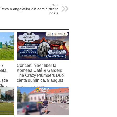
Next:
Greva a angajatilor din administratia
locala
a 7
Concert în aer liber la
eală
Komeea Café & Garden:
n
The Crazy Plumbers Duo
 știe
cântă duminică, 9 august
zită…
7 August 2026