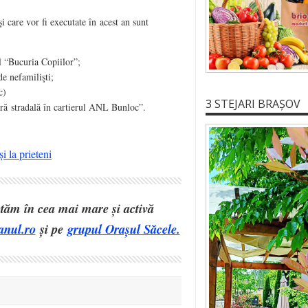
şi care vor fi executate în acest an sunt
ul “Bucuria Copiilor”;
de nefamilişti;
c)
3 STEJARI BRAȘOV
ură stradală în cartierul ANL Bunloc”.
i la prieteni
eptăm în cea mai mare și activă
anul.ro
și pe
grupul Orașul Săcele.