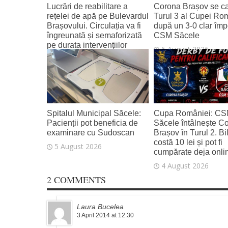
Lucrări de reabilitare a
Corona Brașov se cal
rețelei de apă pe Bulevardul
Turul 3 al Cupei Ro
Brașovului. Circulația va fi
după un 3-0 clar împ
îngreunată și semaforizată
CSM Săcele
pe durata intervențiilor
6 August 2026
6 August 2026
Spitalul Municipal Săcele:
Cupa României: C
Pacienții pot beneficia de
Săcele întâlnește C
examinare cu Sudoscan
Brașov în Turul 2. Bi
costă 10 lei și pot fi
5 August 2026
cumpărate deja onli
4 August 2026
2 COMMENTS
Laura Bucelea
3 April 2014 at 12:30