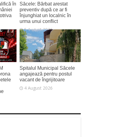
ifică în
Săcele: Bărbat arestat
mâniei
preventiv după ce ar fi
otriva
înjunghiat un localnic în
urma unui conflict
5 August 2026
SM
Spitalul Municipal Săcele
orona
angajează pentru postul
letele
vacant de îngrijitoare
4 August 2026
ne