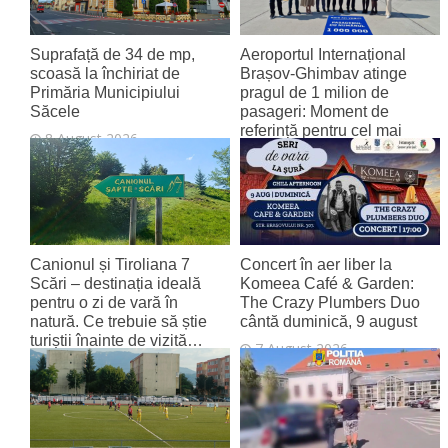
Suprafață de 34 de mp,
Aeroportul Internațional
scoasă la închiriat de
Brașov‑Ghimbav atinge
Primăria Municipiului
pragul de 1 milion de
Săcele
pasageri: Moment de
referință pentru cel mai
8 August 2026
tânăr aeroport al țării
8 August 2026
Canionul și Tiroliana 7
Concert în aer liber la
Scări – destinația ideală
Komeea Café & Garden:
pentru o zi de vară în
The Crazy Plumbers Duo
natură. Ce trebuie să știe
cântă duminică, 9 august
turiștii înainte de vizită…
7 August 2026
7 August 2026