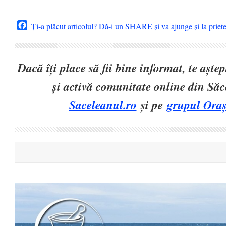
Facebook
Ți-a plăcut articolul? Dă-i un SHARE și va ajunge și la priet
Dacă îți place să fii bine informat, te așt
și activă comunitate online din Să
Saceleanul.ro
și pe
grupul Oraș