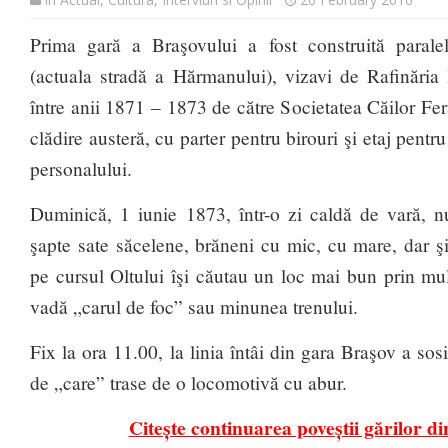
Prima gară a Braşovului a fost construită paral
(actuala stradă a Hărmanului), vizavi de Rafinăria 
între anii 1871 – 1873 de către Societatea Căilor Fer
clădire austeră, cu parter pentru birouri şi etaj pentr
personalului.
Duminică, 1 iunie 1873, într-o zi caldă de vară, nu
şapte sate săcelene, brăneni cu mic, cu mare, dar şi 
pe cursul Oltului îşi căutau un loc mai bun prin mu
vadă „carul de foc” sau minunea trenului.
Fix la ora 11.00, la linia întâi din gara Braşov a sosi
de „care” trase de o locomotivă cu abur.
Citește continuarea poveștii gărilor di