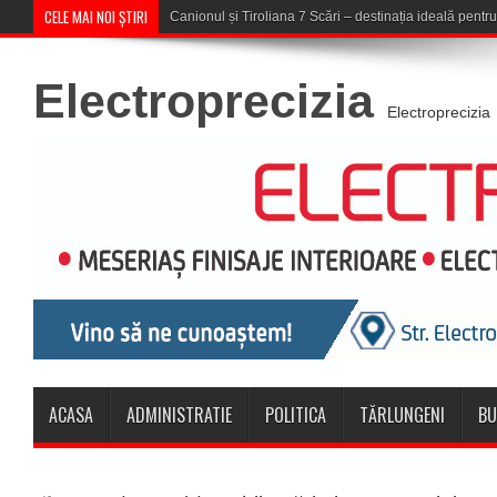
CELE MAI NOI ȘTIRI
Concert în aer liber la Komeea Café
Electroprecizia
Electroprecizia
ACASA
ADMINISTRATIE
POLITICA
TĂRLUNGENI
BU