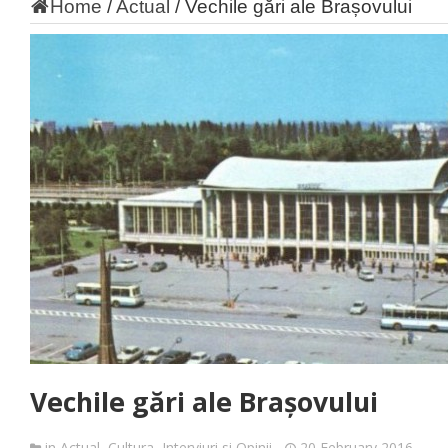
Home
/
Actual
/
Vechile gări ale Brașovului
Vechile gări ale Brașovului
in
Actual
,
Cultura
,
Interviuri si Opinii
20 February 2016