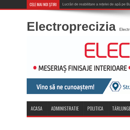
CELE MAI NOI ȘTIRI
Corona Brașov se cal
Electroprecizia
Elect
ACASA
ADMINISTRATIE
POLITICA
TĂRLUNGE