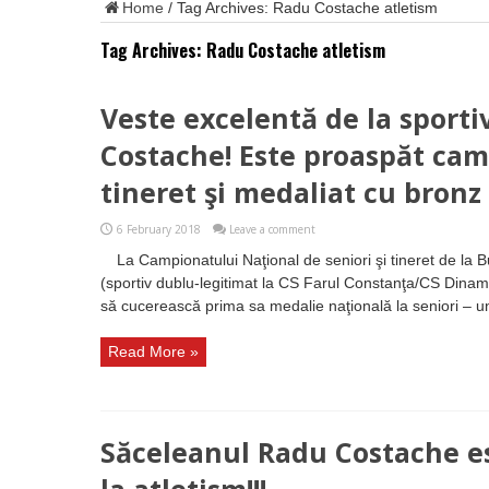
Home
/
Tag Archives: Radu Costache atletism
Tag Archives:
Radu Costache atletism
Veste excelentă de la sport
Costache! Este proaspăt cam
tineret şi medaliat cu bronz 
6 February 2018
Leave a comment
La Campionatului Naţional de seniori şi tineret de la 
(sportiv dublu-legitimat la CS Farul Constanţa/CS Dinamo
să cucerească prima sa medalie naţională la seniori – un
Read More »
Săceleanul Radu Costache e