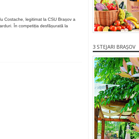
adu Costache, legitimat la CSU Brașov a
arduri. În competiția desfășurată la
3 STEJARI BRAȘOV