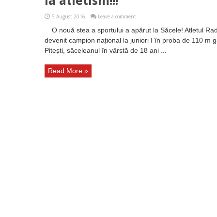
la atletism!!!
5 August 2016
Leave a comment
O nouă stea a sportului a apărut la Săcele! Atletul R
devenit campion național la juniori I în proba de 110 m g
Pitești, săceleanul în vârstă de 18 ani ...
Read More »