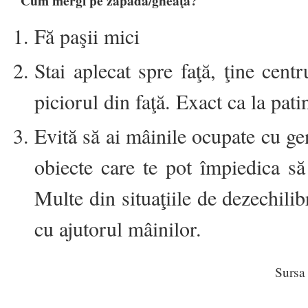
Cum mergi pe zăpadă/gheaţă?
Fă paşii mici
Stai aplecat spre faţă, ţine cent
piciorul din faţă. Exact ca la patin
Evită să ai mâinile ocupate cu gen
obiecte care te pot împiedica să î
Multe din situaţiile de dezechilib
cu ajutorul mâinilor.
Sursa 