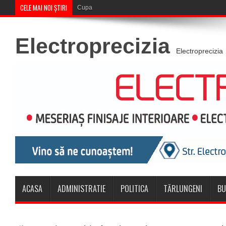
CELE MAI NOI ȘTIRI
Cupa României: CSM Săcele întâlnește Corona Br
Electroprecizia
Electroprecizia
ACASA
ADMINISTRATIE
POLITICA
TĂRLUNGENI
BU