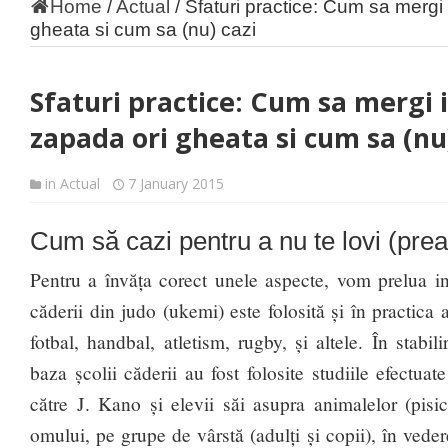
Home
/
Actual
/
Sfaturi practice: Cum sa mergi
gheata si cum sa (nu) cazi
Sfaturi practice: Cum sa mergi 
zapada ori gheata si cum sa (nu)
in
Actual
7 January 2015
Cum să cazi pentru a nu te lovi (prea
Pentru a învăța corect unele aspecte, vom prelua in
căderii din judo (ukemi) este folosită și în practica 
fotbal, handbal, atletism, rugby, și altele. În stabi
baza școlii căderii au fost folosite studiile efectua
către J. Kano și elevii săi asupra animalelor (pisica
omului, pe grupe de vârstă (adulți și copii), în veder