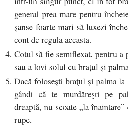
într-un singur punct, ci în tot bra
general prea mare pentru încheie
șanse foarte mari să luxezi înche
cont de regula aceasta.
Cotul să fie semiflexat, pentru a 
sau a lovi solul cu brațul și palma
Dacă foloseşti braţul şi palma la
gândi că te murdăreşti pe pa
dreaptă, nu scoate „la înaintare” d
rupe.