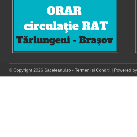
© Copyright
2026
Saceleanul.ro
-
Termeni si Conditii
| Powered b