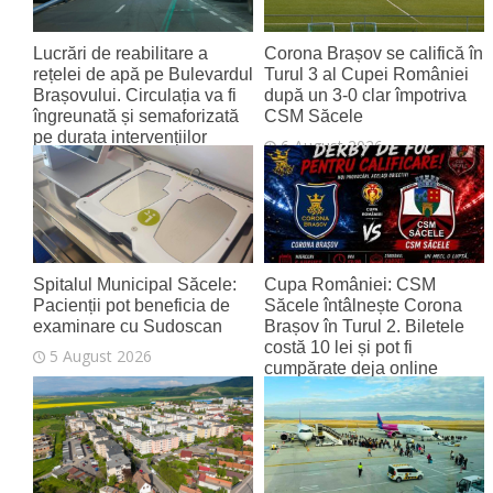
Lucrări de reabilitare a
Corona Brașov se califică în
rețelei de apă pe Bulevardul
Turul 3 al Cupei României
Brașovului. Circulația va fi
după un 3-0 clar împotriva
îngreunată și semaforizată
CSM Săcele
pe durata intervențiilor
6 August 2026
6 August 2026
Spitalul Municipal Săcele:
Cupa României: CSM
Pacienții pot beneficia de
Săcele întâlnește Corona
examinare cu Sudoscan
Brașov în Turul 2. Biletele
costă 10 lei și pot fi
5 August 2026
cumpărate deja online
4 August 2026