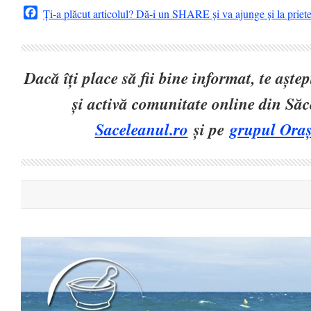
Facebook
Ți-a plăcut articolul? Dă-i un SHARE și va ajunge și la priet
Dacă îți place să fii bine informat, te așt
și activă comunitate online din Să
Saceleanul.ro
și pe
grupul Oraș