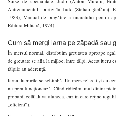
Surse de specialitate: Judo (Anton Muraru, Edit
Antrenamentul sportiv în Judo (Stelian Ștefănuț, 
1983), Manual de pregătire a tineretului pentru apă
Editura Militară, 1974)
Cum să mergi iarna pe zăpadă sau 
În mersul normal, distribuim greutatea aproape egal î
de greutate se află la mijloc, între tălpi. Acest lucru e
tălpile au aderenţă.
Iarna, lucrurile se schimbă. Un mers relaxat şi cu cent
nu prea funcţionează. Când ridicăm unul dintre picio
probabil celălalt va aluneca, caz în care reține regul
„eficient”).