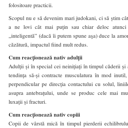
folositoare practicii.
Scopul nu e să devenim mari judokani, ci să știm câ
a ne lovi cât mai puțin sau chiar deloc atunc
„inteligentă” (dacă îi putem spune aşa) duce la amo
căzătură, impactul fiind mult redus.
Cum reacționează nativ adulții
Adulții și în special cei neinițiați în timpul căderii și
tendința să-și contracte musculatura în mod inutil,
perpendicular pe direcția contactului cu solul, linii
asupra antebrațului, unde se produc cele mai mul
luxații și fracturi.
Cum reacționează nativ copiii
Copii de vârstă mică în timpul pierderii echilibrul