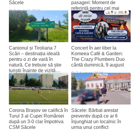
Săcele
pasageri: Moment de
referință pentru cel mai
8 August 2026
tânăr aeroport al țării
8 August 2026
Canionul și Tiroliana 7
Concert în aer liber la
Scări – destinația ideală
Komeea Café & Garden:
pentru o zi de vară în
The Crazy Plumbers Duo
natură. Ce trebuie să știe
cântă duminică, 9 august
turiștii înainte de vizită…
7 August 2026
7 August 2026
Corona Brașov se califică în
Săcele: Bărbat arestat
Turul 3 al Cupei României
preventiv după ce ar fi
după un 3-0 clar împotriva
înjunghiat un localnic în
CSM Săcele
urma unui conflict