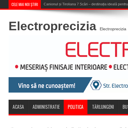
CELE MAI NOI ȘTIRI
Concert în aer liber la Komeea Ca
Electroprecizia
Electroprecizia
ACASA
ADMINISTRATIE
POLITICA
TĂRLUNGENI
BU