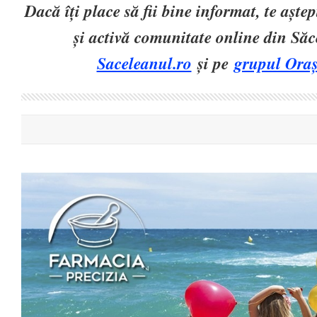
Dacă îți place să fii bine informat, te așt
și activă comunitate online din Să
Saceleanul.ro
și pe
grupul Oraș