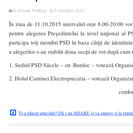
in
Actual
,
Politica
9 October 2015
În ziua de 11.10.2015 intervalul orar 8.00-20.00 vor 
pentru alegerea Preşedintelui la nivel naţional al 
participa toţi membri PSD în baza cărţii de identitat
a alegerilor s-au stabilit doua secţii de vot după cum
1. Sediul PSD Săcele – str. Bunloc – votează Organiza
2. Holul Cantinei Electroprecizia – votează Organizaţ
confo
Facebook
Ți-a plăcut articolul? Dă-i un SHARE și va ajunge și la priet