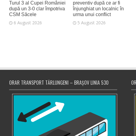
Turul 3 al Cupei României
preventiv după ce ar fi
după un 3-0 clar împotriva
înjunghiat un localnic în
CSM Săcele
urma unui conflict
6 August 2026
5 August 2026
ORAR TRANSPORT TĂRLUNGENI – BRAȘOV LINIA 530
OR