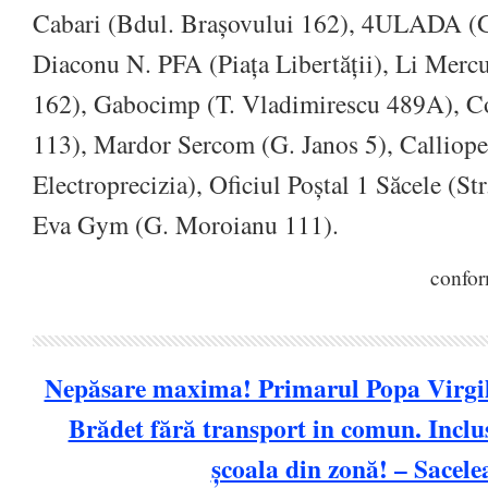
Cabari (Bdul. Brașovului 162), 4ULADA (
Diaconu N. PFA (Piața Libertății), Li Merc
162), Gabocimp (T. Vladimirescu 489A), 
113), Mardor Sercom (G. Janos 5), Calliope
Electroprecizia), Oficiul Poștal 1 Săcele (Str
Eva Gym (G. Moroianu 111).
confo
Nepăsare maxima! Primarul Popa Virgil i
Brădet fără transport in comun. Inclus
școala din zonă! – Sacele