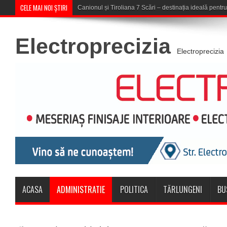
CELE MAI NOI ȘTIRI
Concert în aer liber la Komeea Café &am
Electroprecizia
Electroprecizia
ACASA
ADMINISTRATIE
POLITICA
TĂRLUNGENI
BU