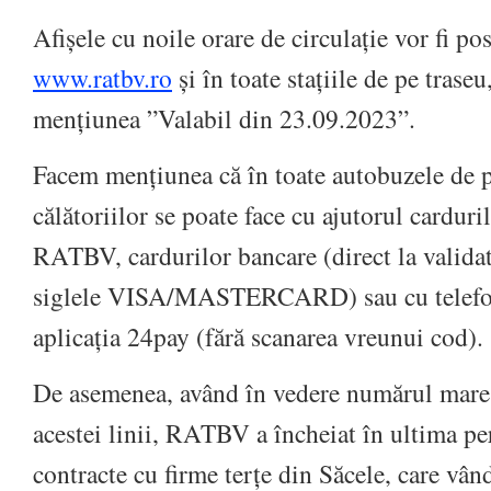
Afișele cu noile orare de circulație vor fi pos
www.ratbv.ro
și în toate stațiile de pe trase
mențiunea ”Valabil din 23.09.2023”.
Facem mențiunea că în toate autobuzele de p
călătoriilor se poate face cu ajutorul carduri
RATBV, cardurilor bancare (direct la validat
siglele VISA/MASTERCARD) sau cu telefoa
aplicația 24pay (fără scanarea vreunui cod).
De asemenea, având în vedere numărul mare d
acestei linii, RATBV a încheiat în ultima pe
contracte cu firme terțe din Săcele, care vând