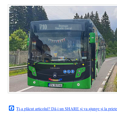
Facebook
Ți-a plăcut articolul? Dă-i un SHARE și va ajunge și la priet