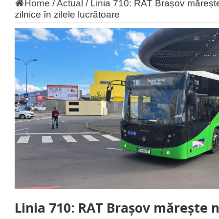
Home
/
Actual
/
Linia 710: RAT Brașov măreșt
zilnice în zilele lucrătoare
Linia 710: RAT Brașov mărește 