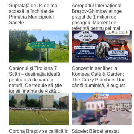
Suprafață de 34 de mp,
Aeroportul Internațional
scoasă la închiriat de
Brașov‑Ghimbav atinge
Primăria Municipiului
pragul de 1 milion de
Săcele
pasageri: Moment de
referință pentru cel mai
8 August 2026
tânăr aeroport al țării
8 August 2026
Canionul și Tiroliana 7
Concert în aer liber la
Scări – destinația ideală
Komeea Café & Garden:
pentru o zi de vară în
The Crazy Plumbers Duo
natură. Ce trebuie să știe
cântă duminică, 9 august
turiștii înainte de vizită…
7 August 2026
7 August 2026
Corona Brașov se califică în
Săcele: Bărbat arestat