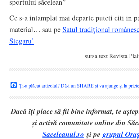
sportului săcelean”
Ce s-a intamplat mai departe puteti citi in pa
material… sau pe
Satul tradiţional românesc
Stegaru’
sursa text Revista Plai
Facebook
Ți-a plăcut articolul? Dă-i un SHARE și va ajunge și la priet
Dacă îți place să fii bine informat, te așt
și activă comunitate online din Să
Saceleanul.ro
și pe
grupul Oraș