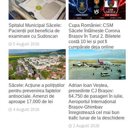
Spitalul Municipal Săcele:
Cupa României: CSM
Pacienții pot beneficia de
Săcele întâlnește Corona
examinare cu Sudoscan
Brașov în Turul 2. Biletele
costă 10 lei și pot fi
5 August 2026
cumpărate deja online
4 August 2026
Săcele: Acțiune a polițiștilor
Adrian Ioan Veștea,
pentru prevenirea faptelor
presedinte CJ Brașov:
antisociale. Amenzi de
64.750 de pasageri în iulie,
aproape 17.000 de lei
Aeroportul Internațional
Brașov‑Ghimbav
4 August 2026
înregistrează cel mai bun
trafic lunar de la deschidere
2 August 2026