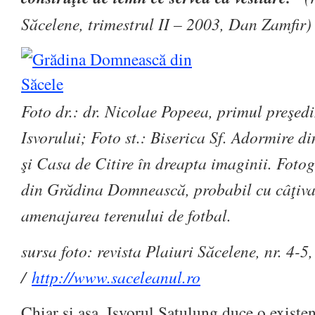
Săcelene, trimestrul II – 2003, Dan Zamfir
)
Foto dr.: dr. Nicolae Popeea, primul preşedi
Isvorului; Foto st.: Biserica Sf. Adormire d
şi Casa de Citire în dreapta imaginii. Fotogr
din Grădina Domnească, probabil cu câţiva 
amenajarea terenului de fotbal.
sursa foto: revista Plaiuri Săcelene, nr. 4-5
/
http://www.saceleanul.ro
Chiar şi aşa, Isvorul Satulung duce o existe