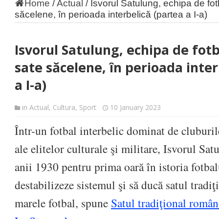
Home
/
Actual
/
Isvorul Satulung, echipa de fot
săcelene, în perioada interbelică (partea a I-a)
Isvorul Satulung, echipa de fotb
sate săcelene, în perioada inter
a I-a)
in
Actual
,
Cultura
,
Sport
10 January 2023
Într-un fotbal interbelic dominat de cluburil
ale elitelor culturale şi militare, Isvorul Sat
anii 1930 pentru prima oară în istoria fotbal
destabilizeze sistemul şi să ducă satul tradi
marele fotbal, spune
Satul tradiţional român