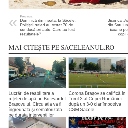
Previous:
Duminică dimineața, la Săcele:
Biserica „A
Polițiștii rutieri au testat 70 de
din Satulun
conducători auto. Care au fost
icoane pe 
rezultatele?
copii
MAI CITEȘTE PE SACELEANUL.RO
Lucrări de reabilitare a
Corona Brașov se califică în
rețelei de apă pe Bulevardul
Turul 3 al Cupei României
Brașovului. Circulația va fi
după un 3-0 clar împotriva
îngreunată și semaforizată
CSM Săcele
pe durata intervențiilor
6 August 2026
6 August 2026