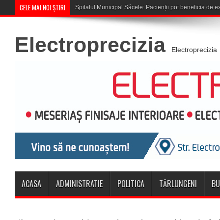
CELE MAI NOI ȘTIRI
Cupa României: CSM Săcele întâln
Electroprecizia
Electroprecizia
ACASA
ADMINISTRATIE
POLITICA
TĂRLUNGENI
BU