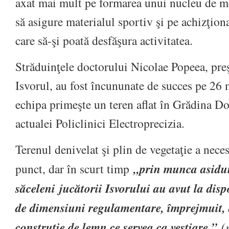
axat mai mult pe formarea unui nucleu de m
să asigure materialul sportiv şi pe achizţion
care să-şi poată desfăşura activitatea.
Străduinţele doctorului Nicolae Popeea, preş
Isvorul, au fost încununate de succes pe 26
echipa primeşte un teren aflat în Grădina D
actualei Policlinici Electroprecizia.
Terenul denivelat şi plin de vegetaţie a neces
punct, dar în scurt timp
„prin munca asidu
săceleni jucătorii Isvorului au avut la dis
de dimensiuni regulamentare, împrejmuit, d
construţie de lemn ce servea ca vestiare.”
(