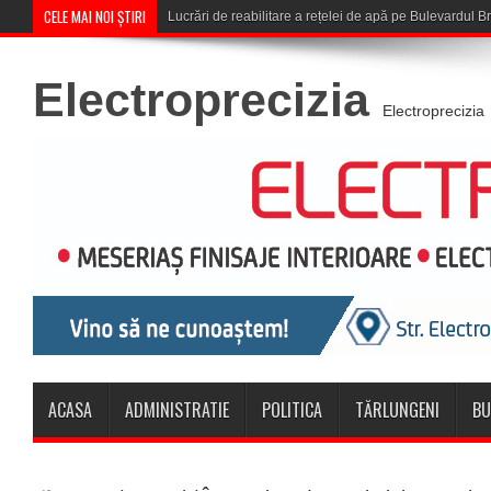
CELE MAI NOI ȘTIRI
Corona Brașov se califică în Turul
Electroprecizia
Electroprecizia
ACASA
ADMINISTRATIE
POLITICA
TĂRLUNGENI
BU