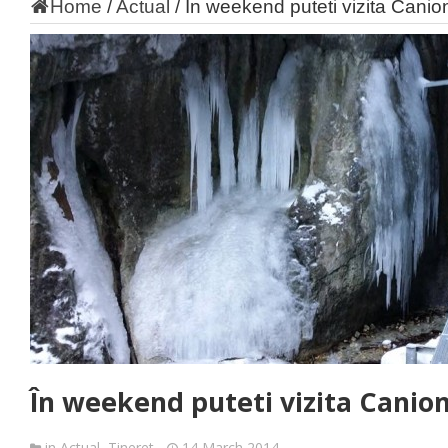
Home
/
Actual
/
În weekend puteti vizita Canion
În weekend puteti vizita Canion
in
Actual
,
Tineret
14 March 2014