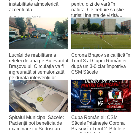
instabilitate atmosferică
pentru o zi de vară în
accentuată
natură. Ce trebuie să știe
turiștii înainte de vizită…
7 August 2026
7 August 2026
Lucrări de reabilitare a
Corona Brașov se califică în
rețelei de apă pe Bulevardul
Turul 3 al Cupei României
Brașovului. Circulația va fi
după un 3-0 clar împotriva
îngreunată și semaforizată
CSM Săcele
pe durata intervențiilor
6 August 2026
6 August 2026
Spitalul Municipal Săcele:
Cupa României: CSM
Pacienții pot beneficia de
Săcele întâlnește Corona
examinare cu Sudoscan
Brașov în Turul 2. Biletele