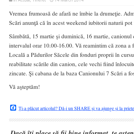
Vremea frumoasă de afară ne îmbie la drumeţie. Admi
Scări anunţă că în acest weekend iubitorii naturii pot 
Sâmbătă, 15 martie şi duminică, 16 martie, canionul e
intervalul orar 10.00-16.00. Vă reamintim că zona a f
Locală a Pădurilor Săcele din fonduri proprii în cursul
reabilitate scările din canion, cele vechi fiind înlocuit
zincate. Şi cabana de la baza Canionului 7 Scări a fos
Vă aşteptăm!
Facebook
Ți-a plăcut articolul? Dă-i un SHARE și va ajunge și la priet
Dacă îți place să fii bine informat, te așt