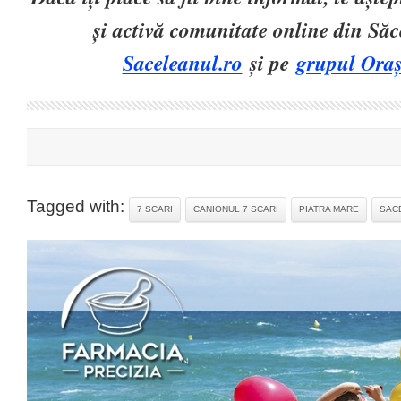
și activă comunitate online din Să
Saceleanul.ro
și pe
grupul Oraș
Tagged with:
7 SCARI
CANIONUL 7 SCARI
PIATRA MARE
SAC