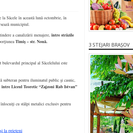
te la Săcele în această lună octombrie, în
ersează municipiul.
între străzile
extindere a canalizării menajere,
Timiş – str. Nouă.
 porţiunea
3 STEJARI BRAȘOV
t bulevardul principal al Săcelelului este
că subteran pentru iluminatul public şi casnic,
între Liceul Teoretic “Zajzoni Rab Istvan”
)
 înlocuiţi cu stâlpi metalici exclusiv pentru
i la prieteni