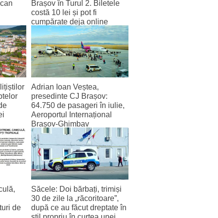
scan
Brașov în Turul 2. Biletele
costă 10 lei și pot fi
cumpărate deja online
4 August 2026
țiștilor
Adrian Ioan Veștea,
ptelor
presedinte CJ Brașov:
de
64.750 de pasageri în iulie,
ei
Aeroportul Internațional
Brașov‑Ghimbav
înregistrează cel mai bun
trafic lunar de la deschidere
2 August 2026
ulă,
Săcele: Doi bărbați, trimiși
30 de zile la „răcoritoare”,
uri de
după ce au făcut dreptate în
stil propriu în curtea unei