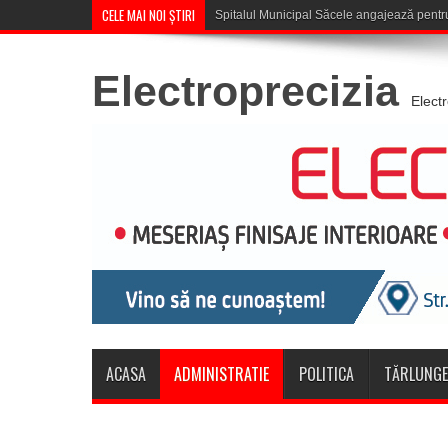
CELE MAI NOI ȘTIRI
Săcele: Acțiune a polițiștilo
Electroprecizia
Elect
ACASA
ADMINISTRATIE
POLITICA
TĂRLUNGE