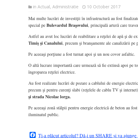
in
Actual
,
Administratie
10 October 2017
Mai multe lucrări de investiţii în infrastructură au fost finaliza
Bulevardul Brașovului
special pe
, principală arteră care trav
Astfel au avut loc lucrări de reabilitare a reţelei de apă şi de 
Timiş şi Canalului
, precum şi branşamente ale canalizării pe
Pe aceeaşi porţiune a fost turnat apoi şi un nou covor asfaltic.
O altă lucrare importantă care urmează să fie extinsă apoi pe to
îngroparea reţelei electrice.
Au fost realizate lucrări de pozare a cablului de energie electri
precum şi pentru curenţi slabi (reţelele de cablu TV şi internet
şi strada Nicolae lorga.
Pe aceeaşi zonă stâlpii pentru energie electrică de beton au fost
iluminatul public.
Facebook
Ți-a plăcut articolul? Dă-i un SHARE și va ajunge ș