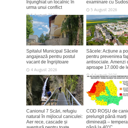
înjunghiat un localnic în
examinare cu Sudo
urma unui conflict
5 August 2026
5 August 2026
Spitalul Municipal Săcele
Săcele: Acțiune a poli
angajează pentru postul
pentru prevenirea fa
vacant de îngrijitoare
antisociale. Amenzi 
aproape 17.000 de l
4 August 2026
4 August 2026
Canionul 7 Scări, refugiu
COD ROȘU de canic
natural în mijlocul caniculei:
prelungit până marți
Aer rece, cascade și
dimineață – temperat
aventură pentru toate
până la 40°C