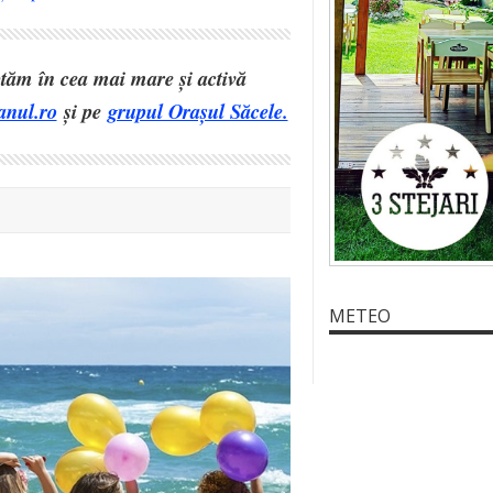
eptăm în cea mai mare și activă
anul.ro
și pe
grupul Orașul Săcele.
METEO