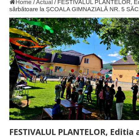
Home
/
Actual
/
FESTIVALUL PLANTELOR, Editia
sărbătoare la ȘCOALA GIMNAZIALĂ NR. 5 SĂ
FESTIVALUL PLANTELOR, Editia a I