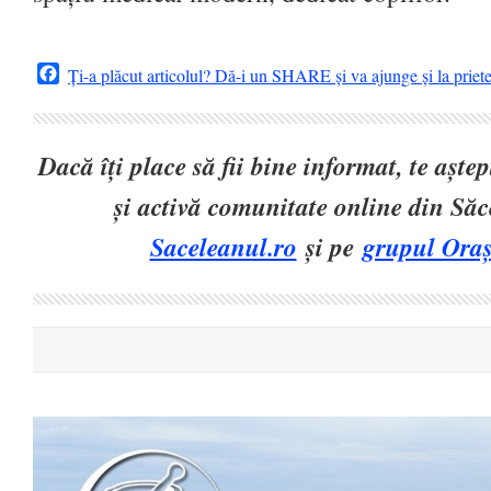
Facebook
Ți-a plăcut articolul? Dă-i un SHARE și va ajunge și la priet
Dacă îți place să fii bine informat, te așt
și activă comunitate online din Să
Saceleanul.ro
și pe
grupul Oraș