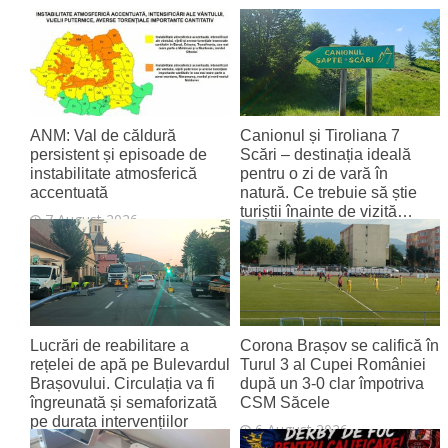
ANM: Val de căldură
Canionul și Tiroliana 7
persistent și episoade de
Scări – destinația ideală
instabilitate atmosferică
pentru o zi de vară în
accentuată
natură. Ce trebuie să știe
turiștii înainte de vizită…
7 August 2026
7 August 2026
Lucrări de reabilitare a
Corona Brașov se califică în
rețelei de apă pe Bulevardul
Turul 3 al Cupei României
Brașovului. Circulația va fi
după un 3-0 clar împotriva
îngreunată și semaforizată
CSM Săcele
pe durata intervențiilor
6 August 2026