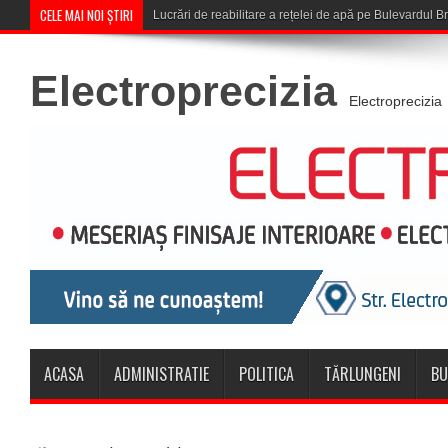
CELE MAI NOI ȘTIRI
Corona Brașov se califică în Turul
Electroprecizia
Electroprecizia
ACASA
ADMINISTRATIE
POLITICA
TĂRLUNGENI
BU