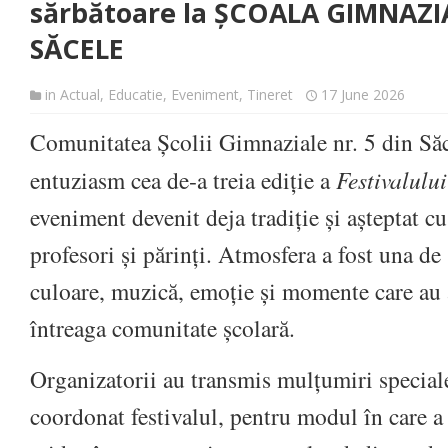
sărbătoare la ȘCOALA GIMNAZI
SĂCELE
in
Actual
,
Educatie
,
Eveniment
,
Tineret
17 June 2026
Comunitatea Școlii Gimnaziale nr. 5 din Săc
entuziasm cea de‑a treia ediție a
Festivalulu
eveniment devenit deja tradiție și așteptat cu
profesori și părinți. Atmosfera a fost una de
culoare, muzică, emoție și momente care au
întreaga comunitate școlară.
Organizatorii au transmis mulțumiri speciale
coordonat festivalul, pentru modul în care a