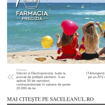
Previous:
Gârcini și Electroprecizia, luate la
(Tărlungeni)
puricat de polițiștii săceleni: S-au
pe un ATV n
aplicat 30 de sancțiuni
contravenționale în valoare de peste
20.000 de lei.
MAI CITEȘTE PE SACELEANUL.RO