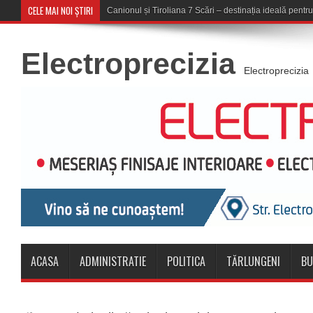
CELE MAI NOI ȘTIRI
Concert în aer liber la Kom
Electroprecizia
Electroprecizia
ACASA
ADMINISTRATIE
POLITICA
TĂRLUNGENI
BU