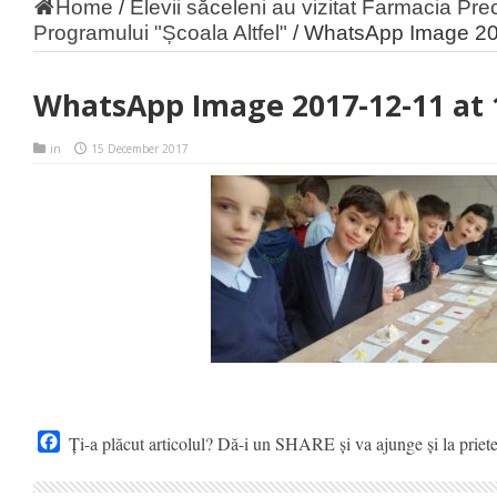
Home
/
Elevii săceleni au vizitat Farmacia Prec
Programului "Școala Altfel"
/
WhatsApp Image 201
WhatsApp Image 2017-12-11 at 
in
15 December 2017
Facebook
Ți-a plăcut articolul? Dă-i un SHARE și va ajunge și la priet