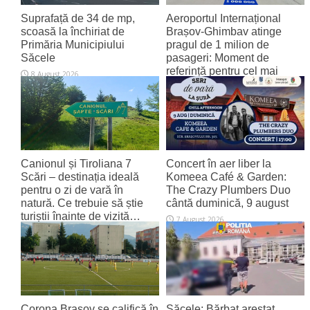
Suprafață de 34 de mp,
Aeroportul Internațional
scoasă la închiriat de
Brașov‑Ghimbav atinge
Primăria Municipiului
pragul de 1 milion de
Săcele
pasageri: Moment de
referință pentru cel mai
8 August 2026
tânăr aeroport al țării
8 August 2026
Canionul și Tiroliana 7
Concert în aer liber la
Scări – destinația ideală
Komeea Café & Garden:
pentru o zi de vară în
The Crazy Plumbers Duo
natură. Ce trebuie să știe
cântă duminică, 9 august
turiștii înainte de vizită…
7 August 2026
7 August 2026
Corona Brașov se califică în
Săcele: Bărbat arestat