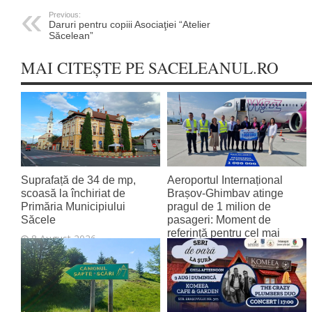
Previous:
Daruri pentru copiii Asociaţiei “Atelier
Săcelean”
MAI CITEȘTE PE SACELEANUL.RO
Suprafață de 34 de mp,
Aeroportul Internațional
scoasă la închiriat de
Brașov‑Ghimbav atinge
Primăria Municipiului
pragul de 1 milion de
Săcele
pasageri: Moment de
referință pentru cel mai
8 August 2026
tânăr aeroport al țării
8 August 2026