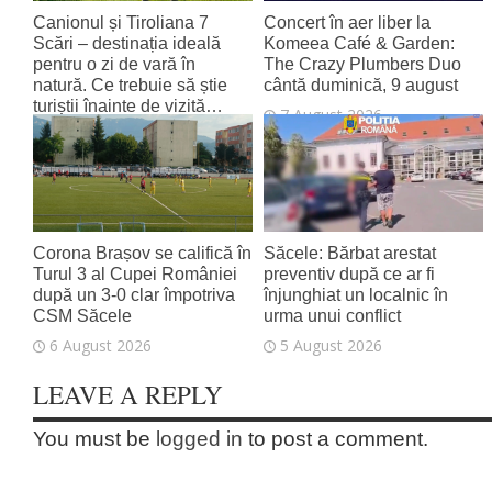
Canionul și Tiroliana 7
Concert în aer liber la
Scări – destinația ideală
Komeea Café & Garden:
pentru o zi de vară în
The Crazy Plumbers Duo
natură. Ce trebuie să știe
cântă duminică, 9 august
turiștii înainte de vizită…
7 August 2026
7 August 2026
Corona Brașov se califică în
Săcele: Bărbat arestat
Turul 3 al Cupei României
preventiv după ce ar fi
după un 3-0 clar împotriva
înjunghiat un localnic în
CSM Săcele
urma unui conflict
6 August 2026
5 August 2026
LEAVE A REPLY
You must be
logged in
to post a comment.