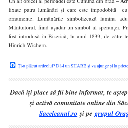
Ad
Un alt obicei al perioadei este Cununa din brad –
fixate patru lumânări şi care este împodobită cu 
ornamente. Lumânările simbolizează lumina ad
Mântuitorul, fiind aşadar un simbol al speranţei.
fost introdusă în Biserică, în anul 1839, de către 
Hinrich Wichern.
Facebook
Ți-a plăcut articolul? Dă-i un SHARE și va ajunge și la priet
Dacă îți place să fii bine informat, te așt
și activă comunitate online din Să
Saceleanul.ro
și pe
grupul Oraș