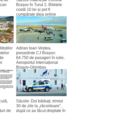
scan
Brașov în Turul 2. Biletele
costă 10 lei și pot fi
cumpărate deja online
4 August 2026
țiștilor
Adrian Ioan Veștea,
ptelor
presedinte CJ Brașov:
de
64.750 de pasageri în iulie,
ei
Aeroportul Internațional
Brașov‑Ghimbav
înregistrează cel mai bun
trafic lunar de la deschidere
2 August 2026
ulă,
Săcele: Doi bărbați, trimiși
30 de zile la „răcoritoare”,
uri de
după ce au făcut dreptate în