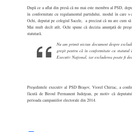
După ce a aflat din presă că nu mai este membru al PSD, deputa
în conformitate cu regulamentul partidului, modul în care s-
Ochi, deputat pe colegiul Sacele, a precizat că nu are cum să 
Mai mult decît atît, Ochi spune că decizia anunţată de preş
statutară.
Nu am primit niciun document despre exclude
greşit pentru că în conformitate cu statutul
Executiv Naţional, iar excluderea poate fi de
Preşedintele executiv al PSD Braşov, Viorel Chiriac, a confi
făcută de Biroul Permanent Judeţean, pe motiv că deputatul n
perioada campaniilor electorale din 2014.