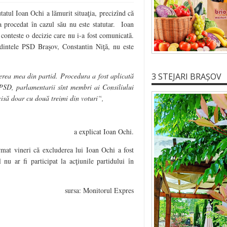
tul Ioan Ochi a lămurit situaţia, precizînd că
a procedat în cazul său nu este statutar. Ioan
conteste o decizie care nu i-a fost comunicată.
edintele PSD Braşov, Constantin Niţă, nu este
rea mea din partid. Procedura a fost aplicată
3 STEJARI BRAȘOV
 PSD, parlamentarii sînt membri ai Consiliului
cisă doar cu două treimi din voturi“,
a explicat Ioan Ochi.
rmat vineri că excluderea lui Ioan Ochi a fost
u ar fi participat la acţiunile partidului în
sursa: Monitorul Expres