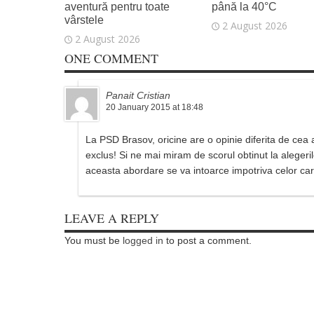
aventură pentru toate
până la 40°C
vârstele
2 August 2026
2 August 2026
ONE COMMENT
Panait Cristian
20 January 2015 at 18:48
La PSD Brasov, oricine are o opinie diferita de cea a
exclus! Si ne mai miram de scorul obtinut la aleger
aceasta abordare se va intoarce impotriva celor car
LEAVE A REPLY
You must be
logged in
to post a comment.