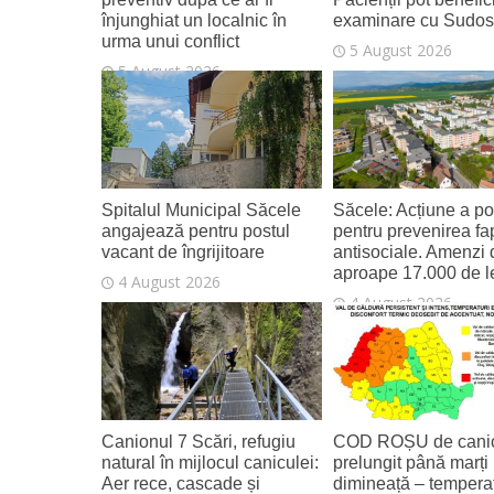
înjunghiat un localnic în
examinare cu Sudo
urma unui conflict
5 August 2026
5 August 2026
Spitalul Municipal Săcele
Săcele: Acțiune a poli
angajează pentru postul
pentru prevenirea fa
vacant de îngrijitoare
antisociale. Amenzi 
aproape 17.000 de l
4 August 2026
4 August 2026
Canionul 7 Scări, refugiu
COD ROȘU de canic
natural în mijlocul caniculei:
prelungit până marți
Aer rece, cascade și
dimineață – temperat