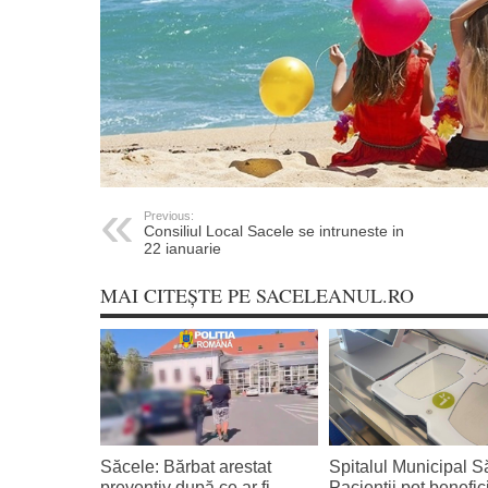
Previous:
Consiliul Local Sacele se intruneste in
22 ianuarie
MAI CITEȘTE PE SACELEANUL.RO
Săcele: Bărbat arestat
Spitalul Municipal S
preventiv după ce ar fi
Pacienții pot benefic