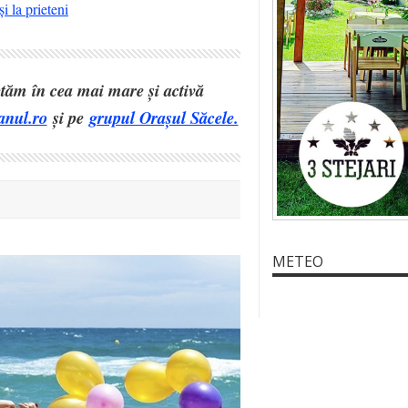
i la prieteni
eptăm în cea mai mare și activă
anul.ro
și pe
grupul Orașul Săcele.
METEO