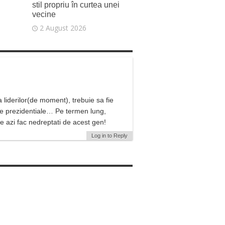
stil propriu în curtea unei
vecine
2 August 2026
 liderilor(de moment), trebuie sa fie
ile prezidentiale… Pe termen lung,
e azi fac nedreptati de acest gen!
Log in to Reply