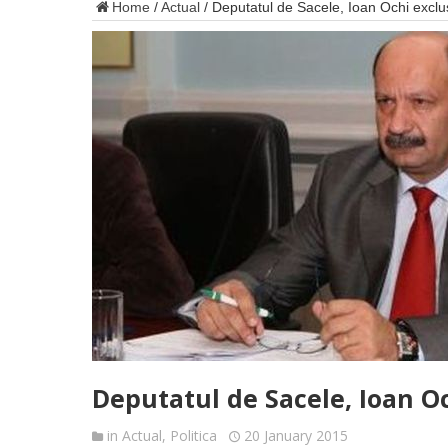
Home
/
Actual
/
Deputatul de Sacele, Ioan Ochi excl
Deputatul de Sacele, Ioan O
in
Actual
,
Politica
20 January 2015