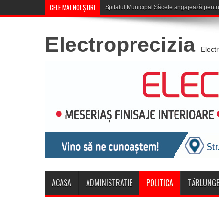
CELE MAI NOI ȘTIRI
Săcele: Acțiune a poliț
Electroprecizia
Elect
ACASA
ADMINISTRATIE
POLITICA
TĂRLUNGE