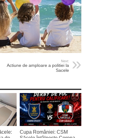
Next:
Actiune de amploare a politiei la
Sacele
ăcele:
Cupa României: CSM
ia de
Săcele întâlnește Corona