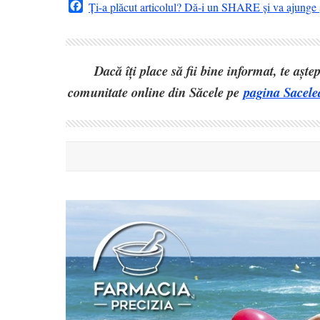
Facebook
Ți-a plăcut articolul? Dă-i un SHARE și va ajunge ș
Dacă îți place să fii bine informat, te așt
comunitate online din Săcele pe
pagina Sacele