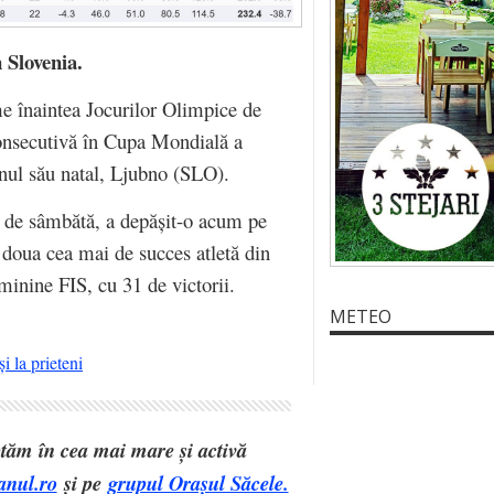
 Slovenia.
me înaintea Jocurilor Olimpice de
consecutivă în Cupa Mondială a
enul său natal, Ljubno (SLO).
ia de sâmbătă, a depășit-o acum pe
doua cea mai de succes atletă din
minine FIS, cu 31 de victorii.
METEO
i la prieteni
eptăm în cea mai mare și activă
anul.ro
și pe
grupul Orașul Săcele.