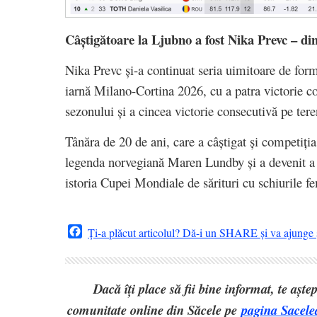
Câștigătoare la Ljubno a fost Nika Prevc – din
Nika Prevc și-a continuat seria uimitoare de for
iarnă Milano-Cortina 2026, cu a patra victorie 
sezonului și a cincea victorie consecutivă pe ter
Tânăra de 20 de ani, care a câștigat și competiț
legenda norvegiană Maren Lundby și a devenit a 
istoria Cupei Mondiale de sărituri cu schiurile fe
Facebook
Ți-a plăcut articolul? Dă-i un SHARE și va ajunge ș
Dacă îți place să fii bine informat, te așt
comunitate online din Săcele pe
pagina Sacele