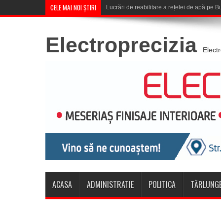
CELE MAI NOI ȘTIRI
Lucrări de reabilitare a rețelei de apă pe B
Electroprecizia
Elect
ACASA
ADMINISTRATIE
POLITICA
TĂRLUNGE