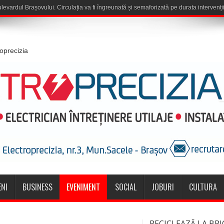
ulevardul Brașovului. Circulația va fi îngreunată și semaforizată pe durata intervenții
roprecizia
NI
BUSINESS
EVENIMENT
SOCIAL
JOBURI
CULTURA
RECICLEAZĂ LA BRI