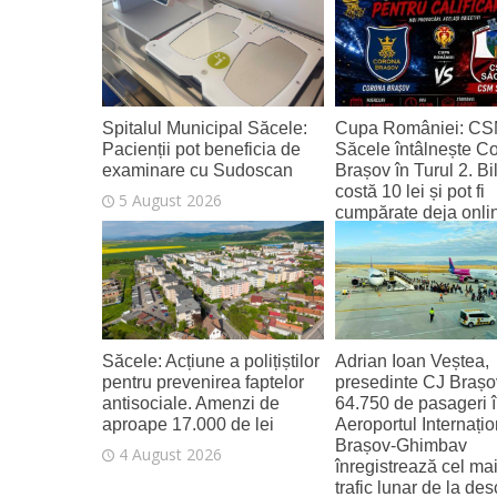
6 August 2026
Spitalul Municipal Săcele:
Cupa României: C
Pacienții pot beneficia de
Săcele întâlnește C
examinare cu Sudoscan
Brașov în Turul 2. Bi
costă 10 lei și pot fi
5 August 2026
cumpărate deja onli
4 August 2026
Săcele: Acțiune a polițiștilor
Adrian Ioan Veștea,
pentru prevenirea faptelor
presedinte CJ Brașo
antisociale. Amenzi de
64.750 de pasageri în
aproape 17.000 de lei
Aeroportul Internațio
Brașov‑Ghimbav
4 August 2026
înregistrează cel ma
trafic lunar de la de