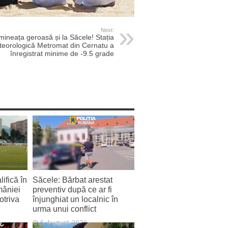
Next:
mineața geroasă și la Săcele! Stația
eorologică Metromat din Cernatu a
înregistrat minime de -9.5 grade
ifică în
Săcele: Bărbat arestat
mâniei
preventiv după ce ar fi
otriva
înjunghiat un localnic în
urma unui conflict
5 August 2026