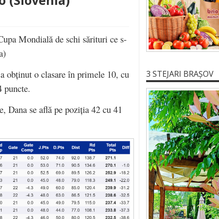
 (Slovenia)
Cupa Mondială de schi sărituri ce s-
a)
 a obținut o clasare în primele 10, cu
3 STEJARI BRAȘOV
4 puncte.
, Dana se află pe poziția 42 cu 41