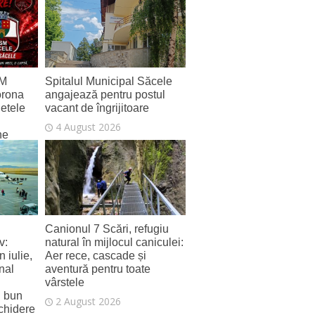
SM
Spitalul Municipal Săcele
orona
angajează pentru postul
letele
vacant de îngrijitoare
4 August 2026
ne
Canionul 7 Scări, refugiu
v:
natural în mijlocul caniculei:
 iulie,
Aer rece, cascade și
nal
aventură pentru toate
vârstele
i bun
2 August 2026
schidere