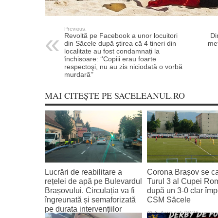
Previous:
Revoltă pe Facebook a unor locuitori
Di
din Săcele după știrea că 4 tineri din
met
localitate au fost condamnați la
închisoare: ‘’Copiii erau foarte
respectoşi, nu au zis niciodată o vorbă
murdară’’
MAI CITEȘTE PE SACELEANUL.RO
Lucrări de reabilitare a
Corona Brașov se cal
rețelei de apă pe Bulevardul
Turul 3 al Cupei Ro
Brașovului. Circulația va fi
după un 3-0 clar împ
îngreunată și semaforizată
CSM Săcele
pe durata intervențiilor
6 August 2026