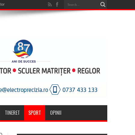
lor
TINERET
SPORT
OPINII
O