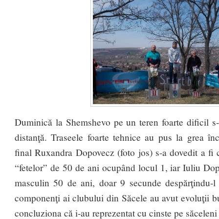
Duminică la Shemshevo pe un teren foarte dificil s
distanţă. Traseele foarte tehnice au pus la grea în
final Ruxandra Dopovecz (foto jos) s-a dovedit a fi
“fetelor” de 50 de ani ocupând locul 1, iar Iuliu Do
masculin 50 de ani, doar 9 secunde despărţindu-l d
componenţi ai clubului din Săcele au avut evoluţii 
concluziona că i-au reprezentat cu cinste pe săceleni 