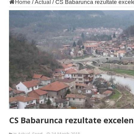
Home
/
Actual
/
CS Babarunca rezultate excele
CS Babarunca rezultate excelen
in
Actual
,
Sport
24 March 2015