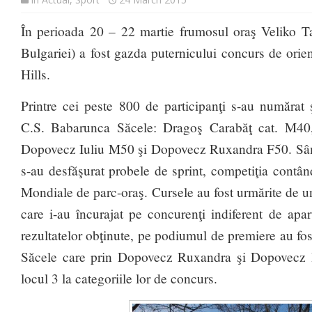
În perioada 20 – 22 martie frumosul oraş Veliko T
Bulgariei) a fost gazda puternicului concurs de ori
Hills.
Printre cei peste 800 de participanţi s-au numărat ş
C.S. Babarunca Săcele: Dragoş Carabăţ cat. M4
Dopovecz Iuliu M50 şi Dopovecz Ruxandra F50. Sâmb
s-au desfăşurat probele de sprint, competiţia contâ
Mondiale de parc-oraş. Cursele au fost urmărite de 
care i-au încurajat pe concurenţi indiferent de apa
rezultatelor obţinute, pe podiumul de premiere au fost
Săcele care prin Dopovecz Ruxandra şi Dopovecz Iu
locul 3 la categoriile lor de concurs.