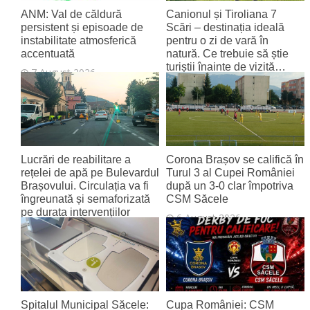
ANM: Val de căldură
Canionul și Tiroliana 7
persistent și episoade de
Scări – destinația ideală
instabilitate atmosferică
pentru o zi de vară în
accentuată
natură. Ce trebuie să știe
turiștii înainte de vizită…
7 August 2026
7 August 2026
Lucrări de reabilitare a
Corona Brașov se califică în
rețelei de apă pe Bulevardul
Turul 3 al Cupei României
Brașovului. Circulația va fi
după un 3-0 clar împotriva
îngreunată și semaforizată
CSM Săcele
pe durata intervențiilor
6 August 2026
6 August 2026
Spitalul Municipal Săcele:
Cupa României: CSM