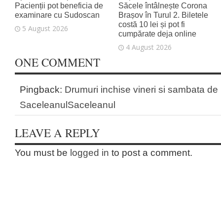
Pacienții pot beneficia de
Săcele întâlnește Corona
examinare cu Sudoscan
Brașov în Turul 2. Biletele
costă 10 lei și pot fi
5 August 2026
cumpărate deja online
4 August 2026
ONE COMMENT
Pingback:
Drumuri inchise vineri si sambata de 
SaceleanulSaceleanul
LEAVE A REPLY
You must be
logged in
to post a comment.