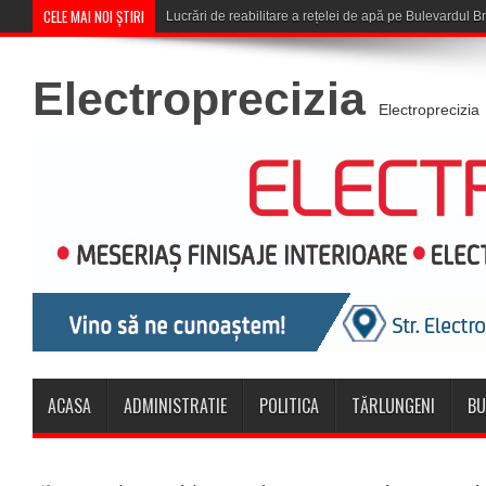
CELE MAI NOI ȘTIRI
Corona Brașov se califică în Turul
Electroprecizia
Electroprecizia
ACASA
ADMINISTRATIE
POLITICA
TĂRLUNGENI
BU