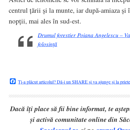
centrul țării și la munte, iar după-amiaza și 
nopții, mai ales în sud-est.
Drumul forestier Poiana Angelescu – Val
folosință
Facebook
Ți-a plăcut articolul? Dă-i un SHARE și va ajunge și la priet
Dacă îți place să fii bine informat, te așt
și activă comunitate online din Să