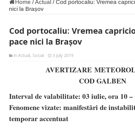
Home
/
Actual
/
Cod portocaliu: Vremea capric
nici la Brașov
Cod portocaliu: Vremea caprici
pace nici la Brașov
in
Actual
,
Social
3 July 2019
AV
ERTIZARE
METEOROL
COD GALBEN
Interval de valabilitate: 03 iulie, ora 10 –
Fenomene vizate: manifestări de instabili
temporar accentuat