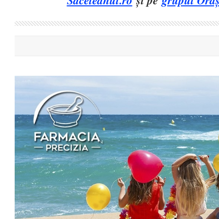
Saceleanul.ro
și pe
grupul Oraș