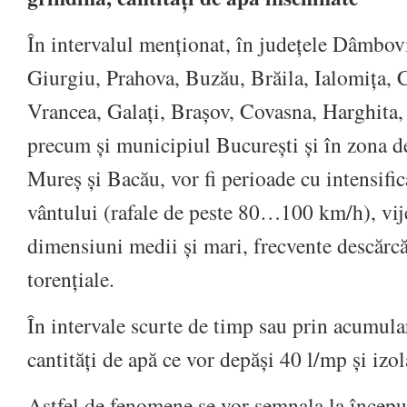
În intervalul menționat, în județele Dâmbov
Giurgiu, Prahova, Buzău, Brăila, Ialomița, Că
Vrancea, Galați, Brașov, Covasna, Harghita,
precum și municipiul București și în zona d
Mureș și Bacău, vor fi perioade cu intensific
vântului (rafale de peste 80…100 km/h), vije
dimensiuni medii și mari, frecvente descărcăr
torențiale.
În intervale scurte de timp sau prin acumular
cantități de apă ce vor depăși 40 l/mp și iz
Astfel de fenomene se vor semnala la început