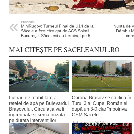
Previous:
MiniRugby: Turneul Final de U14 de la
Nunta de v
Săcele a fost câștigat de ACS Șoimii
Dâmbu Mor
București. Săcelenii au terminat pe 5
cere
MAI CITEȘTE PE SACELEANUL.RO
Lucrări de reabilitare a
Corona Brașov se califică în
rețelei de apă pe Bulevardul
Turul 3 al Cupei României
Brașovului. Circulația va fi
după un 3-0 clar împotriva
îngreunată și semaforizată
CSM Săcele
pe durata intervențiilor
6 August 2026
6 August 2026