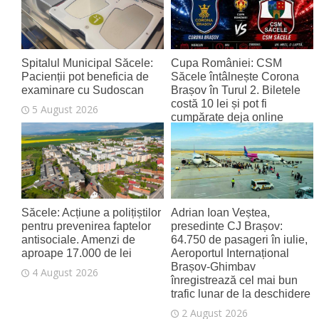
Spitalul Municipal Săcele:
Cupa României: CSM
Pacienții pot beneficia de
Săcele întâlnește Corona
examinare cu Sudoscan
Brașov în Turul 2. Biletele
costă 10 lei și pot fi
5 August 2026
cumpărate deja online
4 August 2026
Săcele: Acțiune a polițiștilor
Adrian Ioan Veștea,
pentru prevenirea faptelor
presedinte CJ Brașov:
antisociale. Amenzi de
64.750 de pasageri în iulie,
aproape 17.000 de lei
Aeroportul Internațional
Brașov‑Ghimbav
4 August 2026
înregistrează cel mai bun
trafic lunar de la deschidere
2 August 2026