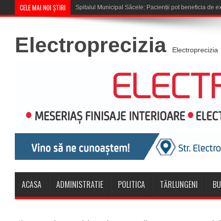
CELE MAI NOI ȘTIRI
Cupa României: CSM Săcele întâln
Electroprecizia
Electroprecizia
ACASA
ADMINISTRATIE
POLITICA
TĂRLUNGENI
BU