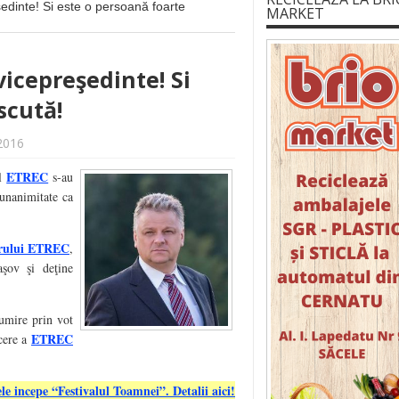
dinte! Si este o persoană foarte
MARKET
icepreşedinte! Si
scută!
2016
ETREC
al
s-au
 unanimitate ca
erului ETREC
,
aşov şi deţine
umire prin vot
ETREC
ucere a
le incepe “Festivalul Toamnei”. Detalii aici!