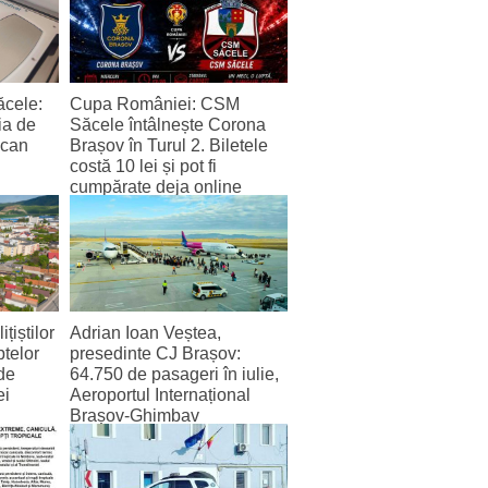
ăcele:
Cupa României: CSM
ia de
Săcele întâlnește Corona
scan
Brașov în Turul 2. Biletele
costă 10 lei și pot fi
cumpărate deja online
4 August 2026
țiștilor
Adrian Ioan Veștea,
ptelor
presedinte CJ Brașov:
de
64.750 de pasageri în iulie,
ei
Aeroportul Internațional
Brașov‑Ghimbav
înregistrează cel mai bun
trafic lunar de la deschidere
2 August 2026