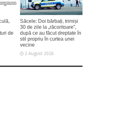
ulă,
Săcele: Doi bărbați, trimiși
30 de zile la „răcoritoare”,
uri de
după ce au făcut dreptate în
stil propriu în curtea unei
vecine
2 August 2026