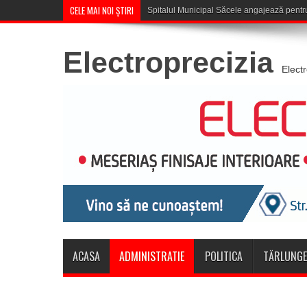
CELE MAI NOI ȘTIRI
Săcele: Acțiune a polițiștil
Electroprecizia
Elect
ACASA
ADMINISTRATIE
POLITICA
TĂRLUNGE