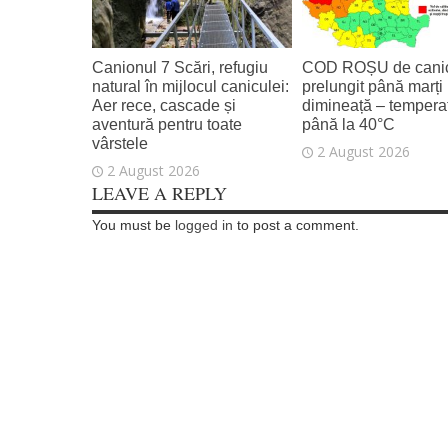
Canionul 7 Scări, refugiu
COD ROȘU de canic
natural în mijlocul caniculei:
prelungit până marți
Aer rece, cascade și
dimineață – temperat
aventură pentru toate
până la 40°C
vârstele
2 August 2026
2 August 2026
LEAVE A REPLY
You must be
logged in
to post a comment.