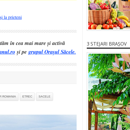
i la prieteni
eptăm în cea mai mare și activă
3 STEJARI BRAȘOV
anul.ro
și pe
grupul Orașul Săcele.
R ROMANIA
ETREC
SACELE