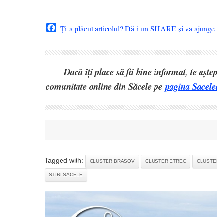
Facebook
Ți-a plăcut articolul? Dă-i un SHARE și va ajunge ș
Dacă îți place să fii bine informat, te așt
comunitate online din Săcele pe
pagina Sacele
Tagged with:
CLUSTER BRASOV
CLUSTER ETREC
CLUSTE
STIRI SACELE