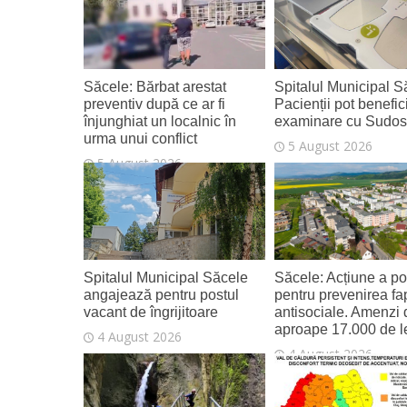
Săcele: Bărbat arestat
Spitalul Municipal S
preventiv după ce ar fi
Pacienții pot benefic
înjunghiat un localnic în
examinare cu Sudo
urma unui conflict
5 August 2026
5 August 2026
Spitalul Municipal Săcele
Săcele: Acțiune a poli
angajează pentru postul
pentru prevenirea fa
vacant de îngrijitoare
antisociale. Amenzi 
aproape 17.000 de l
4 August 2026
4 August 2026