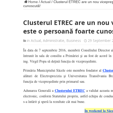
Home
/
Actual
/
Clusterul ETREC are un nou vicepreşe
cunoscută!
Clusterul ETREC are un nou v
este o persoană foarte cuno
in
Actual
,
Administratie
,
Business
29 September 
În data de 7 septembrie 2016, membrii Consiliului Director 
întrunit în sala de consiliu a Primăriei şi au fost de acord în
ing. Virgil Popa să deţină funcţia de vicepreşedinte.
Clust
Primăria Municipiului Săcele este membru fondator al
alături de Electroprecizia şi Universitatea Transilvania Br
funcţia de vicepreşedinte prin primarul sau.
Clusterului ETREC
Adunarea Generală a
a validat aceasta n
electronic, conform Statutului propriu, astfel echipa de cond
s-a întărit şi speră la rezultate cât mai bune.
In weekend la Săce