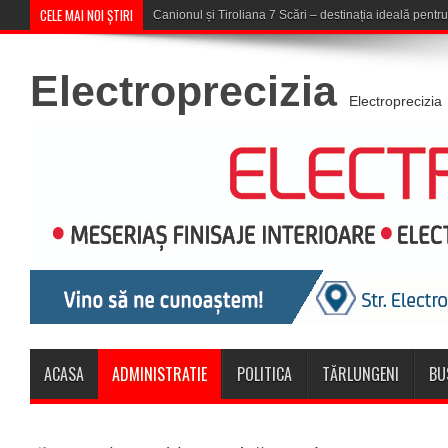
CELE MAI NOI ȘTIRI
Concert în aer liber la Komeea Caf
Electroprecizia
Electroprecizia
ACASA
ADMINISTRATIE
POLITICA
TĂRLUNGENI
BU