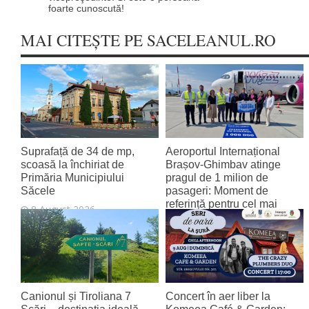
foarte cunoscută!
MAI CITEȘTE PE SACELEANUL.RO
Suprafață de 34 de mp,
Aeroportul Internațional
scoasă la închiriat de
Brașov‑Ghimbav atinge
Primăria Municipiului
pragul de 1 milion de
Săcele
pasageri: Moment de
referință pentru cel mai
8 August 2026
tânăr aeroport al țării
8 August 2026
Canionul și Tiroliana 7
Concert în aer liber la