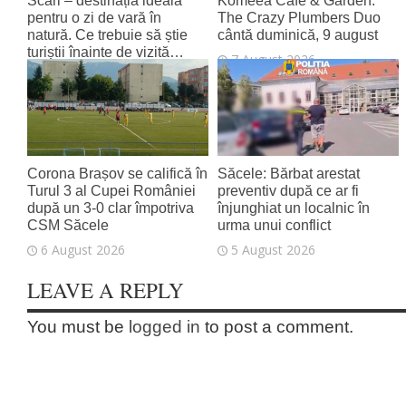
Scări – destinația ideală
Komeea Café & Garden:
pentru o zi de vară în
The Crazy Plumbers Duo
natură. Ce trebuie să știe
cântă duminică, 9 august
turiștii înainte de vizită…
7 August 2026
7 August 2026
Corona Brașov se califică în
Săcele: Bărbat arestat
Turul 3 al Cupei României
preventiv după ce ar fi
după un 3-0 clar împotriva
înjunghiat un localnic în
CSM Săcele
urma unui conflict
6 August 2026
5 August 2026
LEAVE A REPLY
You must be
logged in
to post a comment.