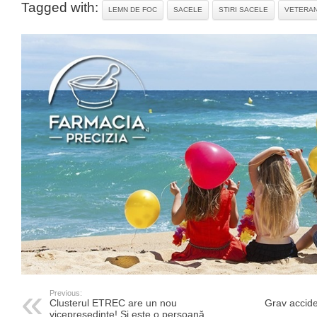
Tagged with:
LEMN DE FOC
SACELE
STIRI SACELE
VETERAN
Previous:
Clusterul ETREC are un nou
Grav acciden
vicepreşedinte! Si este o persoană