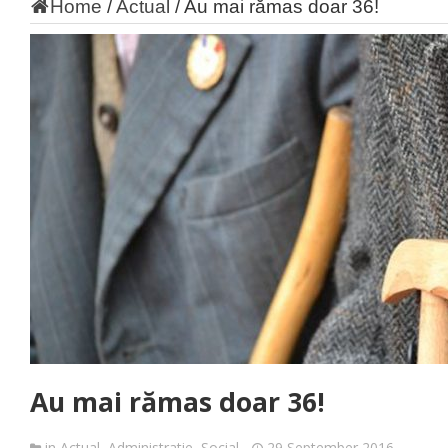
Home
/
Actual
/
Au mai rămas doar 36!
Au mai rămas doar 36!
in
Actual
,
Administratie
,
Social
29 September 2016