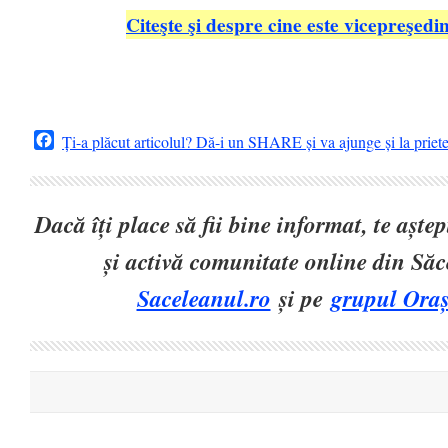
Citeşte şi despre cine este vicepreşed
Facebook
Ți-a plăcut articolul? Dă-i un SHARE și va ajunge și la priet
Dacă îți place să fii bine informat, te așt
și activă comunitate online din Să
Saceleanul.ro
și pe
grupul Oraș