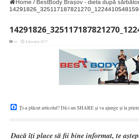
Home
/
BestBody Brașov - dieta după sărbător
14291826_325117187821270_1224410548159
14291826_325117187821270_122
in
4 January 2017
Facebook
Ți-a plăcut articolul? Dă-i un SHARE și va ajunge și la priet
Dacă îți place să fii bine informat, te așt