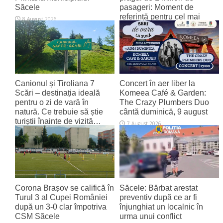
Săcele
pasageri: Moment de
referință pentru cel mai
8 August 2026
tânăr aeroport al țării
8 August 2026
Canionul și Tiroliana 7
Concert în aer liber la
Scări – destinația ideală
Komeea Café & Garden:
pentru o zi de vară în
The Crazy Plumbers Duo
natură. Ce trebuie să știe
cântă duminică, 9 august
turiștii înainte de vizită…
7 August 2026
7 August 2026
Corona Brașov se califică în
Săcele: Bărbat arestat
Turul 3 al Cupei României
preventiv după ce ar fi
după un 3-0 clar împotriva
înjunghiat un localnic în
CSM Săcele
urma unui conflict