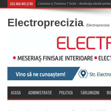
CELE MAI NOI ȘTIRI
Concert în aer liber la K
Electroprecizia
Electroprecizia
ACASA
ADMINISTRATIE
POLITICA
TĂRLUNGENI
BU