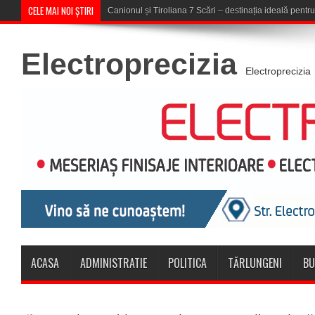
CELE MAI NOI ȘTIRI
Concert în aer liber la Komeea Café &a
Electroprecizia
Electroprecizia
ACASA
ADMINISTRATIE
POLITICA
TĂRLUNGENI
BU