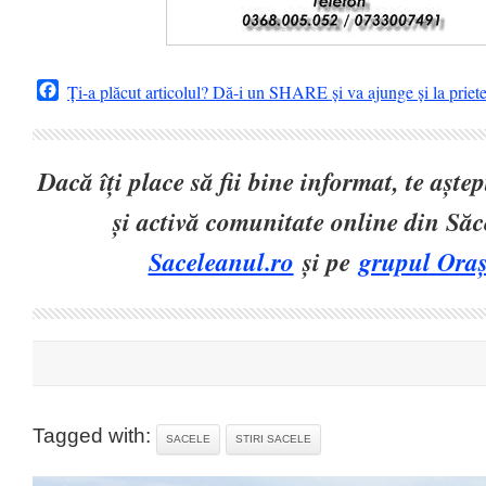
Facebook
Ți-a plăcut articolul? Dă-i un SHARE și va ajunge și la priet
Dacă îți place să fii bine informat, te așt
și activă comunitate online din Să
Saceleanul.ro
și pe
grupul Oraș
Tagged with:
SACELE
STIRI SACELE