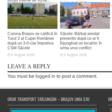
turiștii înainte de vizită…
7 August 2026
7 August 2026
Corona Brașov se califică în
Săcele: Bărbat arestat
Turul 3 al Cupei României
preventiv după ce ar fi
după un 3-0 clar împotriva
înjunghiat un localnic în
CSM Săcele
urma unui conflict
6 August 2026
5 August 2026
LEAVE A REPLY
You must be
logged in
to post a comment.
ORAR TRANSPORT TĂRLUNGENI – BRAȘOV LINIA 530
OR