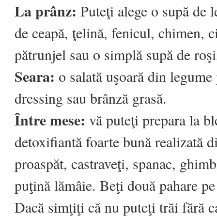
La prânz:
Puteţi alege o supă de 
de ceapă, ţelină, fenicul, chimen, c
pătrunjel sau o simplă supă de roşi
Seara:
o salată uşoară din legume 
dressing sau brânză grasă.
Între mese:
vă puteţi prepara la b
detoxifiantă foarte bună realizată 
proaspăt, castraveţi, spanac, ghimb
puţină lămâie. Beţi două pahare pe 
Dacă simţiţi că nu puteţi trăi fără c