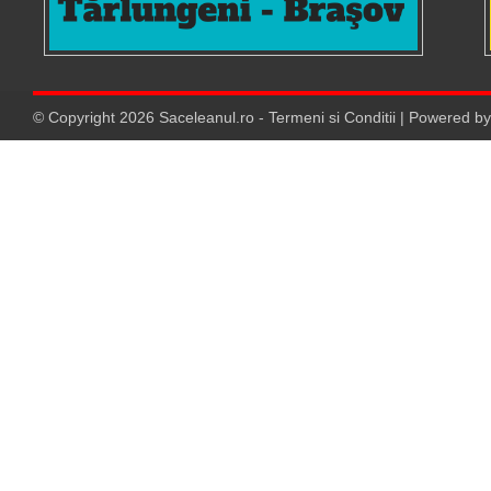
© Copyright
2026
Saceleanul.ro
-
Termeni si Conditii
| Powered b