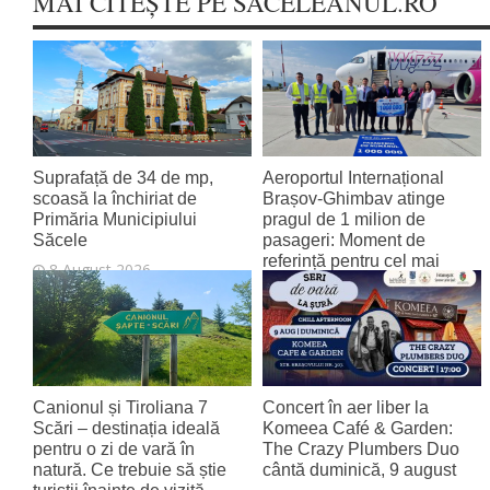
MAI CITEȘTE PE SACELEANUL.RO
Suprafață de 34 de mp,
Aeroportul Internațional
scoasă la închiriat de
Brașov‑Ghimbav atinge
Primăria Municipiului
pragul de 1 milion de
Săcele
pasageri: Moment de
referință pentru cel mai
8 August 2026
tânăr aeroport al țării
8 August 2026
Canionul și Tiroliana 7
Concert în aer liber la
Scări – destinația ideală
Komeea Café & Garden:
pentru o zi de vară în
The Crazy Plumbers Duo
natură. Ce trebuie să știe
cântă duminică, 9 august