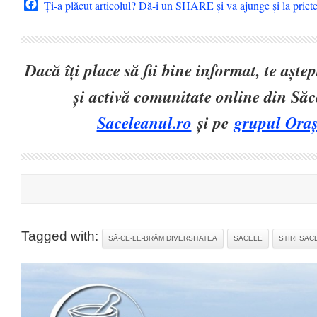
Facebook
Ți-a plăcut articolul? Dă-i un SHARE și va ajunge și la priet
Dacă îți place să fii bine informat, te așt
și activă comunitate online din Să
Saceleanul.ro
și pe
grupul Oraș
Tagged with:
SĂ-CE-LE-BRĂM DIVERSITATEA
SACELE
STIRI SAC