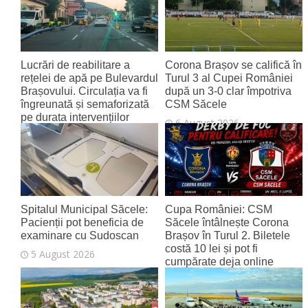
Lucrări de reabilitare a
Corona Brașov se califică în
rețelei de apă pe Bulevardul
Turul 3 al Cupei României
Brașovului. Circulația va fi
după un 3-0 clar împotriva
îngreunată și semaforizată
CSM Săcele
pe durata intervențiilor
6 August 2026
6 August 2026
Spitalul Municipal Săcele:
Cupa României: CSM
Pacienții pot beneficia de
Săcele întâlnește Corona
examinare cu Sudoscan
Brașov în Turul 2. Biletele
costă 10 lei și pot fi
5 August 2026
cumpărate deja online
4 August 2026