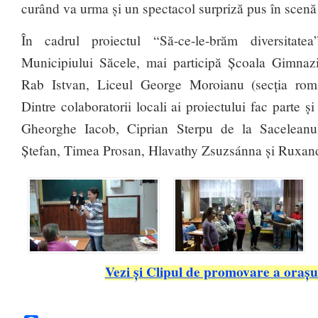
curând va urma și un spectacol surpriză pus în scenă
În cadrul proiectul “Să-ce-le-brăm diversitatea
Municipiului Săcele, mai participă Școala Gimnazi
Rab Istvan, Liceul George Moroianu (secția româ
Dintre colaboratorii locali ai proiectului fac parte 
Gheorghe Iacob, Ciprian Sterpu de la Saceleanu
Ștefan, Timea Prosan, Hlavathy Zsuzsánna și Ruxan
Vezi și Clipul de promovare a orașu