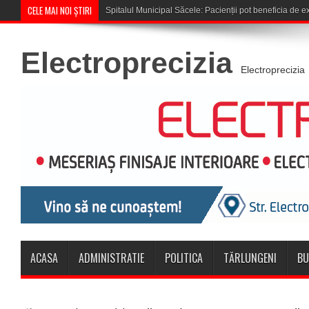
CELE MAI NOI ȘTIRI
Cupa României: CSM Săcele întâlneșt
Electroprecizia
Electroprecizia
ACASA
ADMINISTRATIE
POLITICA
TĂRLUNGENI
BU