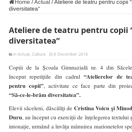
Home
/
Actual
/
Ateliere de teatru pentru copii
diversitatea”
Ateliere de teatru pentru copii
diversitatea”
in
Actual
,
Cultura
8 December 2016
Copiii de la Școala Gimnazială nr. 4 din Săcel
“Atelierelor de te
început repetițiile din cadrul
pentru copii”
, activitate ce face parte din proie
“Să-ce-le-brăm diversitatea”.
Cristina Voicu și Mino
Elevii săceleni, dăscăliți de
Duru
, au început cu exerciții de înțelegerea textului ș
intonație, urmând a învăța mânuirea marionetelor spec