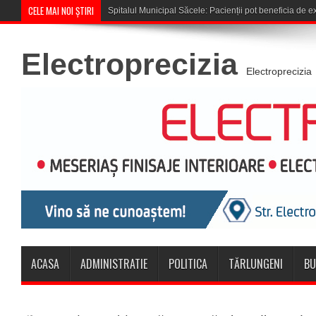
CELE MAI NOI ȘTIRI
Cupa României: CSM Săcele întâlne
Electroprecizia
Electroprecizia
ACASA
ADMINISTRATIE
POLITICA
TĂRLUNGENI
BU