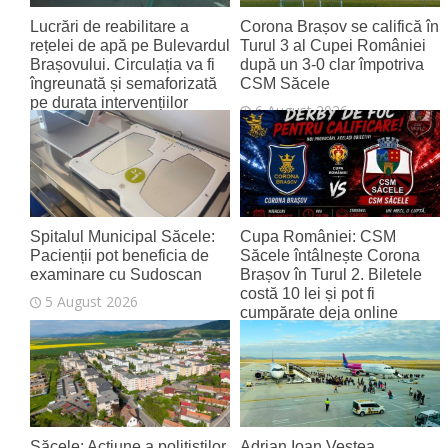
Lucrări de reabilitare a
Corona Brașov se califică în
rețelei de apă pe Bulevardul
Turul 3 al Cupei României
Brașovului. Circulația va fi
după un 3-0 clar împotriva
îngreunată și semaforizată
CSM Săcele
pe durata intervențiilor
6 August 2026
6 August 2026
Spitalul Municipal Săcele:
Cupa României: CSM
Pacienții pot beneficia de
Săcele întâlnește Corona
examinare cu Sudoscan
Brașov în Turul 2. Biletele
costă 10 lei și pot fi
5 August 2026
cumpărate deja online
4 August 2026
Săcele: Acțiune a polițiștilor
Adrian Ioan Veștea,