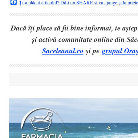
Facebook
Ți-a plăcut articolul? Dă-i un SHARE și va ajunge și la priet
Dacă îți place să fii bine informat, te așt
și activă comunitate online din Să
Saceleanul.ro
și pe
grupul Oraș