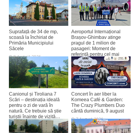
Suprafață de 34 de mp,
Aeroportul Internațional
scoasă la închiriat de
Brașov‑Ghimbav atinge
Primăria Municipiului
pragul de 1 milion de
Săcele
pasageri: Moment de
referință pentru cel mai
8 August 2026
tânăr aeroport al țării
8 August 2026
Canionul și Tiroliana 7
Concert în aer liber la
Scări – destinația ideală
Komeea Café & Garden:
pentru o zi de vară în
The Crazy Plumbers Duo
natură. Ce trebuie să știe
cântă duminică, 9 august
turiștii înainte de vizită…
7 August 2026
7 August 2026