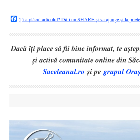
Facebook
Ți-a plăcut articolul? Dă-i un SHARE și va ajunge și la priet
Dacă îți place să fii bine informat, te așt
și activă comunitate online din Să
Saceleanul.ro
și pe
grupul Oraș