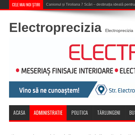
CELE MAI NOI ȘTIRI
Concert în aer liber
Electroprecizia
Electroprecizia
ACASA
ADMINISTRATIE
POLITICA
TĂRLUNGENI
BU