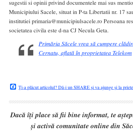
sugestii si opinii privind documentele mai sus mentio
Municipiului Sacele, situat in P-ta Libertatii nr. 17 s
institutiei
primaria@municipiulsacele.ro
Persoana resp
societatea civila este d-na CJ Necula Geta.
Primăria Săcele vrea să cumpere clădire
Cernatu, aflată în proprietatea Telekom
Facebook
Ți-a plăcut articolul? Dă-i un SHARE și va ajunge și la priet
Dacă îți place să fii bine informat, te așt
și activă comunitate online din Să