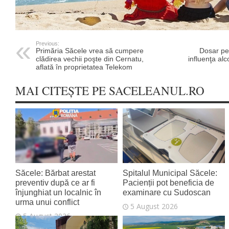
Previous:
Primăria Săcele vrea să cumpere
Dosar pe
clădirea vechii poşte din Cernatu,
influenţa alc
aflată în proprietatea Telekom
MAI CITEȘTE PE SACELEANUL.RO
Săcele: Bărbat arestat
Spitalul Municipal Săcele:
preventiv după ce ar fi
Pacienții pot beneficia de
înjunghiat un localnic în
examinare cu Sudoscan
urma unui conflict
5 August 2026
5 August 2026