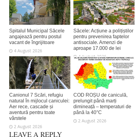
Spitalul Municipal Săcele
Săcele: Acțiune a polițiștilor
angajează pentru postul
pentru prevenirea faptelor
vacant de îngrijitoare
antisociale. Amenzi de
aproape 17.000 de lei
4 August 2026
4 August 2026
Canionul 7 Scări, refugiu
COD ROȘU de caniculă,
natural în mijlocul caniculei:
prelungit până marți
Aer rece, cascade și
dimineață – temperaturi de
aventură pentru toate
până la 40°C
vârstele
2 August 2026
2 August 2026
LEAVE A REPLY