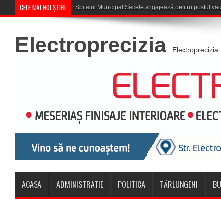
CELE MAI NOI ȘTIRI
Săcele: Acțiune a polițiștilor pe
Electroprecizia
Electroprecizia
ACASA
ADMINISTRATIE
POLITICA
TĂRLUNGENI
BU