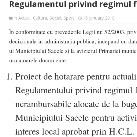
Regulamentul privind regimul f
in
Actual
,
Cultura
,
Social
,
Sport
15 January 2018
În conformitate cu prevederile Legii nr. 52/2003, pri
decizionala in administratia publica, incepand cu dat
ul Municipiului Sacele si la avizierul Primariei munic
urmatoarele documente:
Proiect de hotarare pentru actual
Regulamentului privind regimul f
nerambursabile alocate de la buge
Municipiului Sacele pentru activi
interes local aprobat prin H.C.L. 