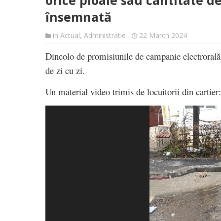
orice ploaie sau cantitate de
însemnată
in
Actual
,
Administratie
22 March 2024
Dincolo de promisiunile de campanie electrorală, 
de zi cu zi.
Un material video trimis de locuitorii din cartier:
Video
Player