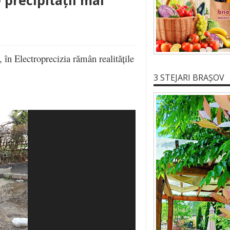
 precipitații mai
în Electroprecizia rămân realitățile
3 STEJARI BRAȘOV