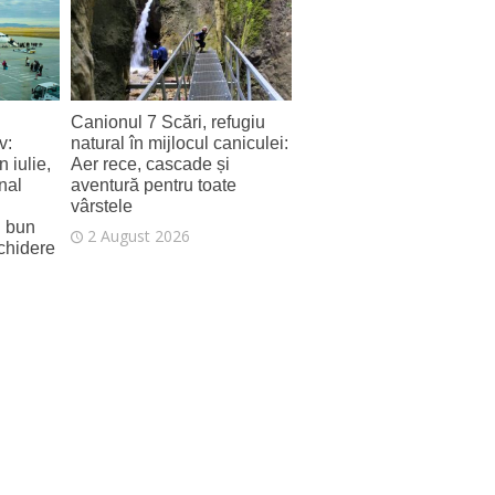
Canionul 7 Scări, refugiu
v:
natural în mijlocul caniculei:
 iulie,
Aer rece, cascade și
nal
aventură pentru toate
vârstele
i bun
2 August 2026
schidere