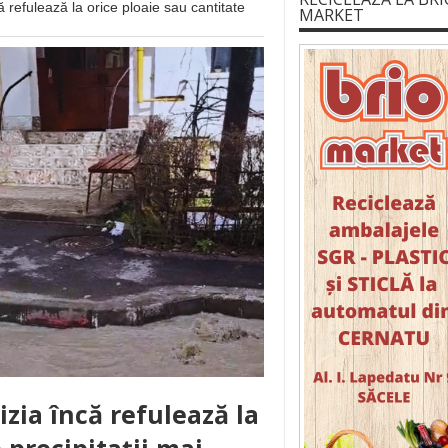
 refulează la orice ploaie sau cantitate
MARKET
izia încă refulează la