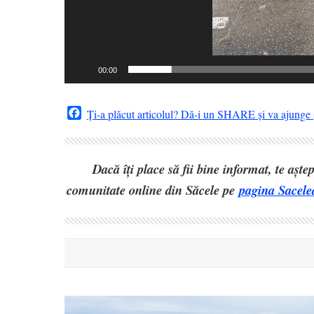
00:00
Facebook
Ți-a plăcut articolul? Dă-i un SHARE și va ajunge ș
Dacă îți place să fii bine informat, te așt
comunitate online din Săcele pe
pagina Sacele