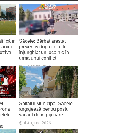
ifică în
Săcele: Bărbat arestat
mâniei
preventiv după ce ar fi
otriva
înjunghiat un localnic în
urma unui conflict
5 August 2026
SM
Spitalul Municipal Săcele
orona
angajează pentru postul
letele
vacant de îngrijitoare
4 August 2026
ne