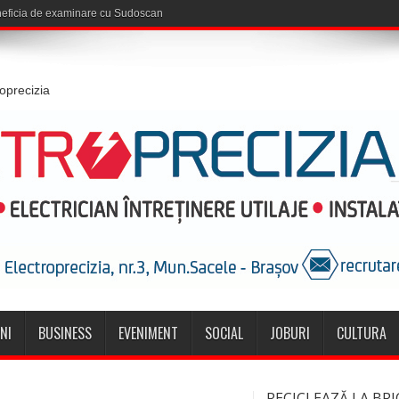
eneficia de examinare cu Sudoscan
roprecizia
NI
BUSINESS
EVENIMENT
SOCIAL
JOBURI
CULTURA
RECICLEAZĂ LA BRI