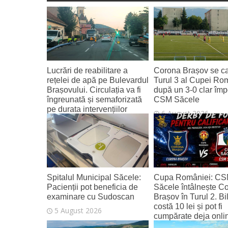
Lucrări de reabilitare a
Corona Brașov se cal
rețelei de apă pe Bulevardul
Turul 3 al Cupei Ro
Brașovului. Circulația va fi
după un 3-0 clar împ
îngreunată și semaforizată
CSM Săcele
pe durata intervențiilor
6 August 2026
6 August 2026
Spitalul Municipal Săcele:
Cupa României: C
Pacienții pot beneficia de
Săcele întâlnește C
examinare cu Sudoscan
Brașov în Turul 2. Bi
costă 10 lei și pot fi
5 August 2026
cumpărate deja onli