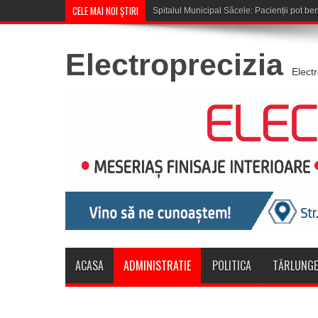
CELE MAI NOI ȘTIRI
Spitalul Municipal Săcele: Pacienții pot b
Electroprecizia
Elect
ACASA
ADMINISTRATIE
POLITICA
TĂRLUNGE