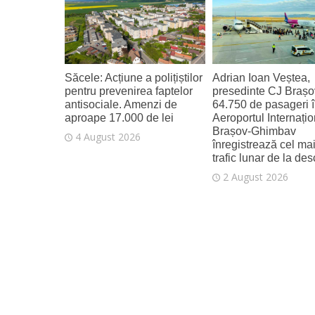
4 August 2026
Săcele: Acțiune a polițiștilor
Adrian Ioan Veștea,
pentru prevenirea faptelor
presedinte CJ Brașo
antisociale. Amenzi de
64.750 de pasageri în
aproape 17.000 de lei
Aeroportul Internațio
Brașov‑Ghimbav
4 August 2026
înregistrează cel ma
trafic lunar de la de
2 August 2026