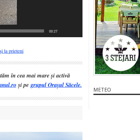
00:27
i la prieteni
eptăm în cea mai mare și activă
anul.ro
și pe
grupul Orașul Săcele.
METEO